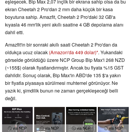
eşleşecek. Bip Max 2,07 inçlik bir ekrana sahip olsa da bu
ekran Cheetah 2 Pro'dan 2 mm daha küçük bir kasa
boyutuna sahip. Amazfit, Cheetah 2 Pro'daki 32 GB'a
kıyasla 46 mm'lik yeni akıllı saatine 4 GB depolama alanı
dahil etti.
Amazfit'in bir sonraki akıllı saati Cheetah 2 Pro'dan da
oldukça ucuz olacak
(Amazon'da 449 dolar)
. Yukarıdaki
görselde görüldüğü üzere NCP Group Bip Max'i 268 NZD
(~155$) olarak fiyatlandırmıştır. Ancak bu fiyata %15 GST
dahildir. Sonuç olarak, Bip Max'in ABD'de 135 $'a yakın
bir fiyatla piyasaya sürülmesi muhtemel görünüyor. Ne
yazık ki, şimdilik bunun ne zaman gerçekleşeceği belli
değil.
ⓘ via NCP
ⓘ via NCP
ⓘ via NCP
ⓘ via NCP