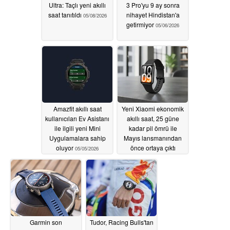
Ultra: Taçlı yeni akıllı
3 Pro'yu 9 ay sonra
saat tanıtıldı
nihayet Hindistan'a
05/08/2026
getirmiyor
05/06/2026
Amazfit akıllı saat
Yeni Xiaomi ekonomik
kullanıcıları Ev Asistanı
akıllı saat, 25 güne
ile ilgili yeni Mini
kadar pil ömrü ile
Uygulamalara sahip
Mayıs lansmanından
oluyor
önce ortaya çıktı
05/05/2026
05/04/2026
Garmin son
Tudor, Racing Bulls'tan