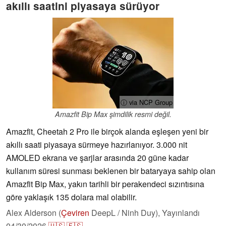
akıllı saatini piyasaya sürüyor
ⓘ via NCP Group
Amazfit Bip Max şimdilik resmi değil.
Amazfit, Cheetah 2 Pro ile birçok alanda eşleşen yeni bir
akıllı saati piyasaya sürmeye hazırlanıyor. 3.000 nit
AMOLED ekrana ve şarjlar arasında 20 güne kadar
kullanım süresi sunması beklenen bir bataryaya sahip olan
Amazfit Bip Max, yakın tarihli bir perakendeci sızıntısına
göre yaklaşık 135 dolara mal olabilir.
Alex Alderson (
Çeviren
DeepL / Ninh Duy),
Yayınlandı
04/30/2026
🇺🇸
🇪🇸
...