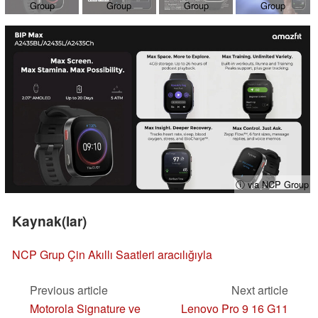
Group
Group
Group
Group
ⓘ via NCP Group
Kaynak(lar)
NCP Grup
Çin Akıllı Saatleri aracılığıyla
Previous article
Next article
Motorola Signature ve
Lenovo Pro 9 16 G11