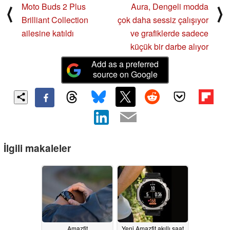
Moto Buds 2 Plus
Aura, Dengeli modda
⟨
⟩
Brilliant Collection
çok daha sessiz çalışıyor
ailesine katıldı
ve grafiklerde sadece
küçük bir darbe alıyor
Add as a preferred
source on Google
İlgili makaleler
Amazfit
Yeni Amazfit akıllı saat