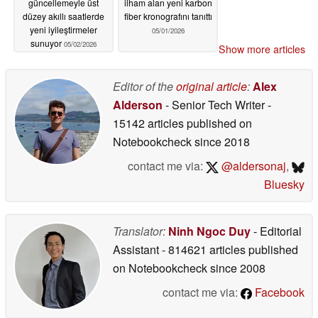
güncellemeyle üst
ilham alan yeni karbon
düzey akıllı saatlerde
fiber kronografını tanıttı
yeni iyileştirmeler
05/01/2026
sunuyor
05/02/2026
Show more articles
Editor of the
original article
:
Alex
Alderson
- Senior Tech Writer
-
15142 articles published on
Notebookcheck
since 2018
contact me via:
@aldersonaj
,
Bluesky
Translator:
Ninh Ngoc Duy
- Editorial
Assistant
- 814621 articles published
on Notebookcheck
since 2008
contact me via:
Facebook