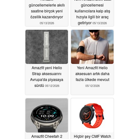
güncellemelerle akıllı
güncellemesi
saatine birçok yeni
kullanıcılara kalp atış
özellik kazandırıyor
hızıyla ilgili bir araç
getiriyor
05/13/2026
05/13/2026
Amazfit yeni Helio
Yeni Amazfit Helio
Strap aksesuarını
aksesuarı artık daha
Avrupa'da piyasaya
fazla ülkede mevcut
sürdü
05/12/2026
05/12/2026
Amazfit Cheetah 2
Hiçbir şey CMF Watch