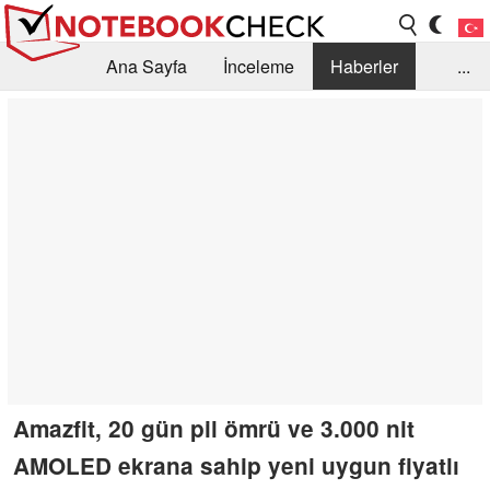
Ana Sayfa
İnceleme
Haberler
...
Öneri /SSS
Kütüphane
Satın Alma Rehberi
Arama
İletişim
Amazfit, 20 gün pil ömrü ve 3.000 nit
AMOLED ekrana sahip yeni uygun fiyatlı