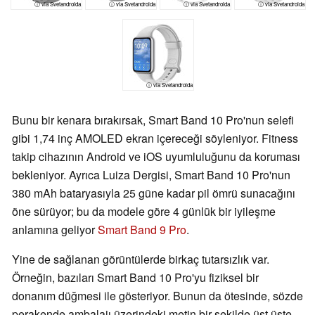
ⓘ via Svetandroida
ⓘ via Svetandroida
ⓘ via Svetandroida
ⓘ via Svetandroida
ⓘ via Svetandroida
Bunu bir kenara bırakırsak, Smart Band 10 Pro'nun selefi
gibi 1,74 inç AMOLED ekran içereceği söyleniyor. Fitness
takip cihazının Android ve iOS uyumluluğunu da koruması
bekleniyor. Ayrıca Luiza Dergisi, Smart Band 10 Pro'nun
380 mAh bataryasıyla 25 güne kadar pil ömrü sunacağını
öne sürüyor; bu da modele göre 4 günlük bir iyileşme
anlamına geliyor
Smart Band 9 Pro
.
Yine de sağlanan görüntülerde birkaç tutarsızlık var.
Örneğin, bazıları Smart Band 10 Pro'yu fiziksel bir
donanım düğmesi ile gösteriyor. Bunun da ötesinde, sözde
perakende ambalajı üzerindeki metin bir şekilde üst üste