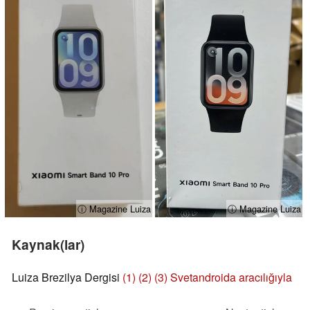
ⓘ Magazine Luiza
ⓘ Magazine Luiza
Kaynak(lar)
Luiza Brezilya Dergisi
(1)
(2)
(3)
Svetandroida aracılığıyla