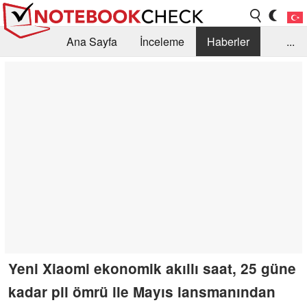
Ana Sayfa
İnceleme
Haberler
...
Öneri /SSS
Kütüphane
Satın Alma Rehberi
Arama
İletişim
Yeni Xiaomi ekonomik akıllı saat, 25 güne
kadar pil ömrü ile Mayıs lansmanından