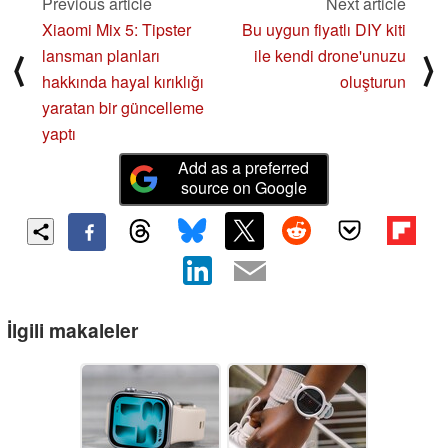
Previous article
Next article
Xiaomi Mix 5: Tipster
Bu uygun fiyatlı DIY kiti
lansman planları
ile kendi drone'unuzu
⟨
⟩
hakkında hayal kırıklığı
oluşturun
yaratan bir güncelleme
yaptı
Add as a preferred
source on Google
İlgili makaleler