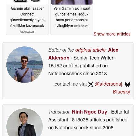
Garmin akıllı saatler
Yeni Garmin akıllı saat
Connect
güncellemesi soğuk
güncellemesiyle yeni
hava performansını
özellikler kazanacak
iyileştiriyor
04/30/2026
05/01/2026
Show more articles
Editor of the
original article
:
Alex
Alderson
- Senior Tech Writer
-
15152 articles published on
Notebookcheck
since 2018
contact me via:
@aldersonaj
,
Bluesky
Translator:
Ninh Ngoc Duy
- Editorial
Assistant
- 818035 articles published
on Notebookcheck
since 2008