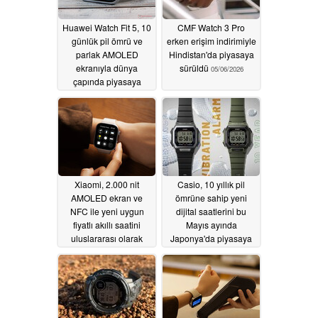
Huawei Watch Fit 5, 10
CMF Watch 3 Pro
günlük pil ömrü ve
erken erişim indirimiyle
parlak AMOLED
Hindistan'da piyasaya
ekranıyla dünya
sürüldü
05/06/2026
çapında piyasaya
sürüldü
05/06/2026
Xiaomi, 2.000 nit
Casio, 10 yıllık pil
AMOLED ekran ve
ömrüne sahip yeni
NFC ile yeni uygun
dijital saatlerini bu
fiyatlı akıllı saatini
Mayıs ayında
uluslararası olarak
Japonya'da piyasaya
piyasaya sürdü
sürecek
05/05/2026
05/05/2026