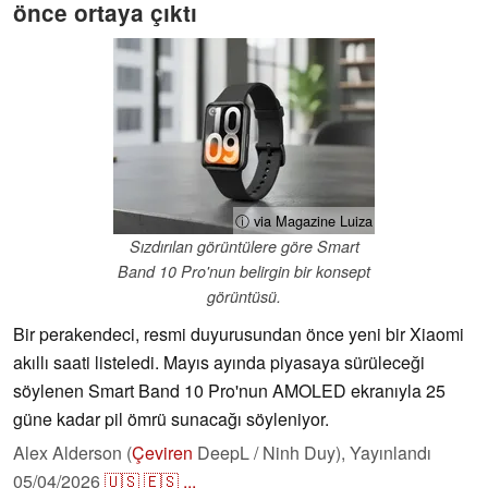
önce ortaya çıktı
ⓘ via Magazine Luiza
Sızdırılan görüntülere göre Smart
Band 10 Pro'nun belirgin bir konsept
görüntüsü.
Bir perakendeci, resmi duyurusundan önce yeni bir Xiaomi
akıllı saati listeledi. Mayıs ayında piyasaya sürüleceği
söylenen Smart Band 10 Pro'nun AMOLED ekranıyla 25
güne kadar pil ömrü sunacağı söyleniyor.
Alex Alderson (
Çeviren
DeepL / Ninh Duy),
Yayınlandı
05/04/2026
🇺🇸
🇪🇸
...