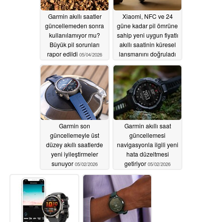
Garmin akıllı saatler
Xiaomi, NFC ve 24
güncellemeden sonra
güne kadar pil ömrüne
kullanılamıyor mu?
sahip yeni uygun fiyatlı
Büyük pil sorunları
akıllı saatinin küresel
rapor edildi
lansmanını doğruladı
05/04/2026
05/02/2026
Garmin son
Garmin akıllı saat
güncellemeyle üst
güncellemesi
düzey akıllı saatlerde
navigasyonla ilgili yeni
yeni iyileştirmeler
hata düzeltmesi
sunuyor
getiriyor
05/02/2026
05/02/2026