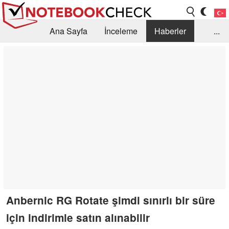
Ana Sayfa
İnceleme
Haberler
...
Öneri /SSS
Kütüphane
Satın Alma Rehberi
Arama
İletişim
Anbernic RG Rotate şimdi sınırlı bir süre
için indirimle satın alınabilir