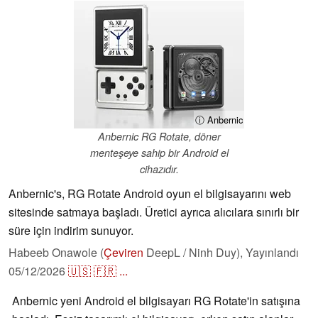
ⓘ Anbernic
Anbernic RG Rotate, döner
menteşeye sahip bir Android el
cihazıdır.
Anbernic's, RG Rotate Android oyun el bilgisayarını web
sitesinde satmaya başladı. Üretici ayrıca alıcılara sınırlı bir
süre için indirim sunuyor.
Habeeb Onawole (
Çeviren
DeepL / Ninh Duy),
Yayınlandı
05/12/2026
🇺🇸
🇫🇷
...
Anbernic yeni Android el bilgisayarı RG Rotate'in satışına