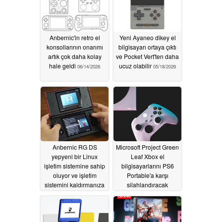
Anbernic'in retro el
Yeni Ayaneo dikey el
konsollarının onarımı
bilgisayarı ortaya çıktı
artık çok daha kolay
ve Pocket Vert'ten daha
hale geldi
ucuz olabilir
06/14/2026
05/18/2026
Anbernic RG DS
Microsoft Project Green
yepyeni bir Linux
Leaf Xbox el
işletim sistemine sahip
bilgisayarlarını PS6
oluyor ve işletim
Portable'a karşı
sistemini kaldırmanıza
silahlandıracak
gerek kalmıyor Android
05/09/2026
05/16/2026