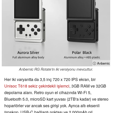
ⓘ Anbernic
Anbernic RG Rotate'in iki versiyonu mevcuttur.
Her iki varyantta da 3,5 inç 720 x 720 IPS ekran, bir
Unisoc T618 sekiz çekirdekli işlemci
, 3GB RAM ve 32GB
depolama alanı. Retro oyun el cihazında Wi-Fi 5,
Bluetooth 5.0, microSD kart yuvası (2TB'a kadar) ve stereo
hoparlörler var ancak ses girişi yok. Ayrıca altı eksenli
jiroskop, USB-C bağlantı noktası ve 2.000mAh pil