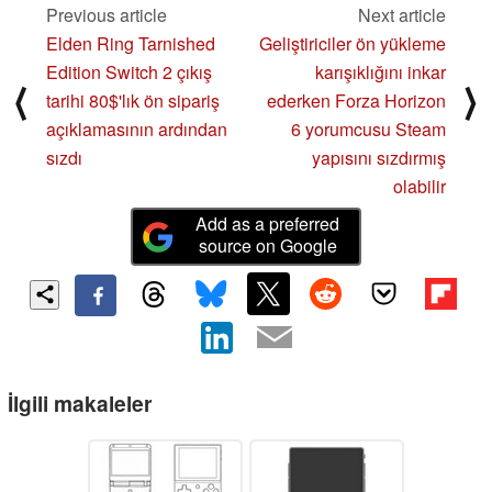
Previous article
Next article
Elden Ring Tarnished
Geliştiriciler ön yükleme
Edition Switch 2 çıkış
karışıklığını inkar
⟨
⟩
tarihi 80$'lık ön sipariş
ederken Forza Horizon
açıklamasının ardından
6 yorumcusu Steam
sızdı
yapısını sızdırmış
olabilir
Add as a preferred
source on Google
İlgili makaleler