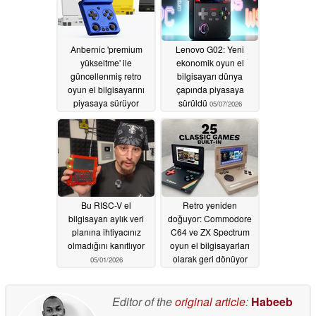
Anbernic 'premium
Lenovo G02: Yeni
yükseltme' ile
ekonomik oyun el
güncellenmiş retro
bilgisayarı dünya
oyun el bilgisayarını
çapında piyasaya
piyasaya sürüyor
sürüldü
05/07/2026
05/08/2026
Bu RISC-V el
Retro yeniden
bilgisayarı aylık veri
doğuyor: Commodore
planına ihtiyacınız
C64 ve ZX Spectrum
olmadığını kanıtlıyor
oyun el bilgisayarları
olarak geri dönüyor
05/01/2026
05/01/2026
Editor of the
original article
:
Habeeb