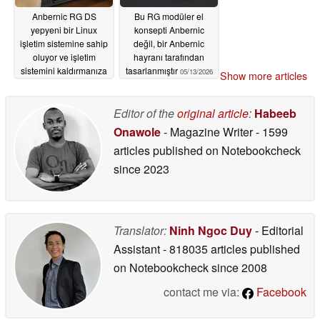
Anbernic RG DS
Bu RG modüler el
yepyeni bir Linux
konsepti Anbernic
işletim sistemine sahip
değil, bir Anbernic
oluyor ve işletim
hayranı tarafından
sistemini kaldırmanıza
tasarlanmıştır
05/13/2026
Show more articles
gerek kalmıyor Android
05/16/2026
Editor of the
original article
:
Habeeb
Onawole
- Magazine Writer
- 1599
articles published on Notebookcheck
since 2023
Translator:
Ninh Ngoc Duy
- Editorial
Assistant
- 818035 articles published
on Notebookcheck
since 2008
contact me via:
Facebook