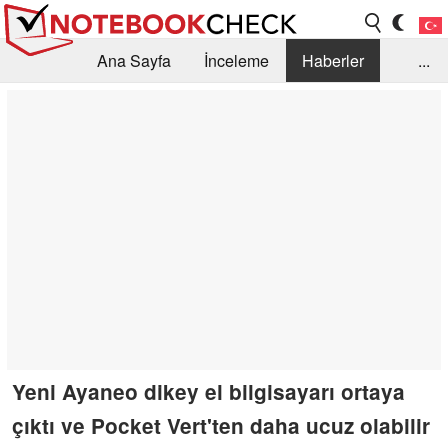
Ana Sayfa
İnceleme
Haberler
...
Öneri /SSS
Kütüphane
Satın Alma Rehberi
Arama
İletişim
Yeni Ayaneo dikey el bilgisayarı ortaya
çıktı ve Pocket Vert'ten daha ucuz olabilir