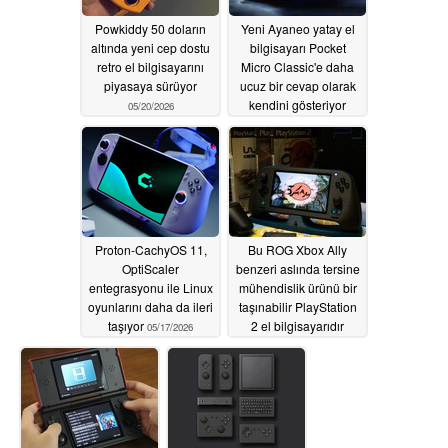
Powkiddy 50 doların
Yeni Ayaneo yatay el
altında yeni cep dostu
bilgisayarı Pocket
retro el bilgisayarını
Micro Classic'e daha
piyasaya sürüyor
ucuz bir cevap olarak
kendini gösteriyor
05/20/2026
05/20/2026
Proton-CachyOS 11,
Bu ROG Xbox Ally
OptiScaler
benzeri aslında tersine
entegrasyonu ile Linux
mühendislik ürünü bir
oyunlarını daha da ileri
taşınabilir PlayStation
taşıyor
2 el bilgisayarıdır
05/17/2026
05/17/2026