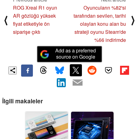
ROG Xreal R1 oyun
Oyuncuların %82'si
AR gözlüğü yüksek
tarafından sevilen, tarihi
⟨
⟩
fiyat etiketiyle ön
olayları konu alan bu
siparişe çıktı
strateji oyunu Steam'de
%66 indirimde
Add as a preferred
source on Google
İlgili makaleler