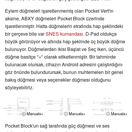
Eylem düğmeleri işaretlenmemiş olan Pocket Vert'in
aksine, ABXY düğmeleri Pocket Block üzerinde
işaretlenmiştir. Hatta düğmelerin etrafında hap şeklindeki
bir çerçeve bile var
SNES kumandası
. D-Pad oldukça
büyük görünüyor ve altında hap şeklinde üç büyük düğme
bulunuyor. Düğmelerden ikisi Başlat ve Seç iken, üçüncü
düğme basitçe "=" olarak etiketlenmiştir. Bir tahminde
bulunacak olursak, cihazın Android adresini çalıştırdığını
göz önünde bulundurursak, bunun muhtemelen bir genel
bakış düğmesi veya seçenekler düğmesi olduğunu
söyleyebiliriz.
ⓘ Manuals+
ⓘ Manuals+
ⓘ Manuals+
Pocket Block'un sağ tarafında güç düğmesi ve ses