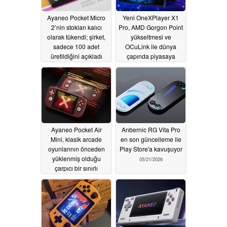
Ayaneo Pocket Micro
Yeni OneXPlayer X1
2’nin stokları kalıcı
Pro, AMD Gorgon Point
olarak tükendi; şirket,
yükseltmesi ve
sadece 100 adet
OCuLink ile dünya
üretildiğini açıkladı
çapında piyasaya
sürüldü
06/28/2026
05/22/2026
Ayaneo Pocket Air
Anbernic RG Vita Pro
Mini, klasik arcade
en son güncelleme ile
oyunlarının önceden
Play Store'a kavuşuyor
yüklenmiş olduğu
05/21/2026
çarpıcı bir sınırlı
sürüme kavuşuyor
05/22/2026