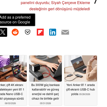
panelini duyurdu; Siyah Çerçeve Ekleme
desteğinin geri dönüşünü müjdeledi
Add as a preferred
source on Google
ker, çift 4K ekranı
Bu 300W güç bankası
Yeni Anker 8'i 1 arada
stekleyen yeni 8'i 1
katlanabilir ve güneş
çift ekranlı USB-C hub
rada Nano USB-C
enerjisi ve dahili şarj
yolda
05/28/2026
b'ı piyasaya sürdü
cihazı ile birlikte gelir
06/03/2026
05/31/2026