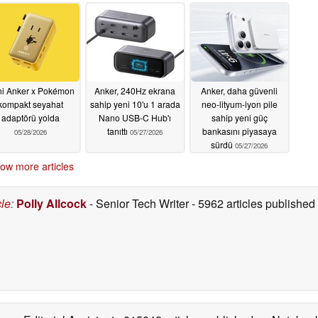
i Anker x Pokémon
Anker, 240Hz ekrana
Anker, daha güvenli
kompakt seyahat
sahip yeni 10'u 1 arada
neo-lityum-iyon pile
adaptörü yolda
Nano USB-C Hub'ı
sahip yeni güç
tanıttı
bankasını piyasaya
05/28/2026
05/27/2026
sürdü
05/27/2026
ow more articles
cle
:
Polly Allcock
- Senior Tech Writer
- 5962 articles publishe