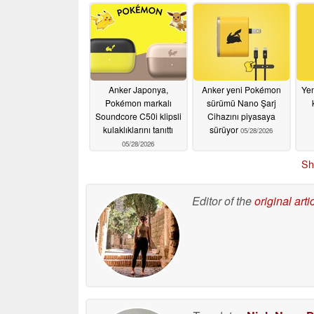
07/02/2026
Anker Japonya,
Anker yeni Pokémon
Yen
Pokémon markalı
sürümü Nano Şarj
Soundcore C50i klipsli
Cihazını piyasaya
kulaklıklarını tanıttı
sürüyor
05/28/2026
05/28/2026
Sh
Editor of the
original arti