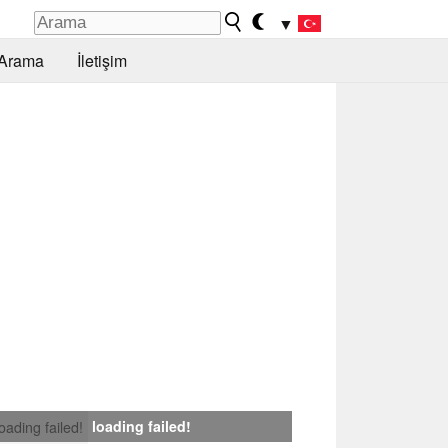
▼
Arama
İletişim
loading failed!
loading failed!