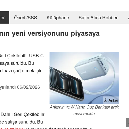
er
Öneri /SSS
Kütüphane
Satın Alma Rehberi
nın yeni versiyonunu piyasaya
eri Çekilebilir USB-C
saya sürüldü. Bu
ihazı şarj etmek için
yınlandı
06/02/2026
ⓘ Anker
Anker'in 45W Nano Güç Bankası artık
mavi renkte
ahili Geri Çekilebilir
e satışa sunuldu. Bu