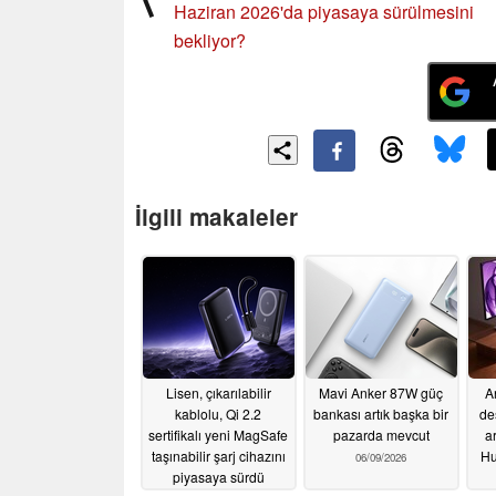
Haziran 2026'da piyasaya sürülmesini
bekliyor?
İlgili makaleler
Lisen, çıkarılabilir
Mavi Anker 87W güç
An
kablolu, Qi 2.2
bankası artık başka bir
de
sertifikalı yeni MagSafe
pazarda mevcut
a
taşınabilir şarj cihazını
Hu
06/09/2026
piyasaya sürdü