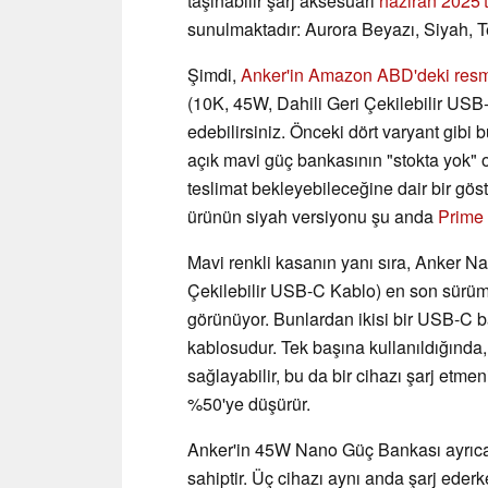
taşınabilir şarj aksesuarı
haziran 2025'
sunulmaktadır: Aurora Beyazı, Siyah, 
Şimdi,
Anker'in Amazon ABD'deki res
(10K, 45W, Dahili Geri Çekilebilir USB
edebilirsiniz. Önceki dört varyant gibi 
açık mavi güç bankasının "stokta yok" o
teslimat bekleyebileceğine dair bir göst
ürünün siyah versiyonu şu anda
Prime 
Mavi renkli kasanın yanı sıra, Anker N
Çekilebilir USB-C Kablo) en son sürümü
görünüyor. Bunlardan ikisi bir USB-C ba
kablosudur. Tek başına kullanıldığında,
sağlayabilir, bu da bir cihazı şarj etme
%50'ye düşürür.
Anker'in 45W Nano Güç Bankası ayrıca
sahiptir. Üç cihazı aynı anda şarj ede