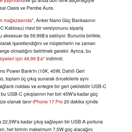
te yayınlandı
ve şu anda dört renk seçeneğiyle
Teal Oasis ve Pembe Aura.
mi mağazasında
, Anker Nano Güç Bankasının
-C Kablosu) mavi bir versiyonunu sipariş
bu aksesuar da 59,99$'a satılıyor. Bununla birlikte,
larak işaretlendiğini ve müşterilerin ne zaman
erge olmadığını belirtmek gerekir. Ayrıca, bu
üyeleri için 49,99 $'a
indirimli.
ano Power Bank'in (10K, 45W, Dahili Geri
, toplam üç çıkış sunarak öncekilerle aynı
ğlantı noktası ve entegre bir geri çekilebilir USB-C
 bu USB-C çıkışlarının her biri 45W'a kadar güç
nize olanak tanır
iPhone 17 Pro
20 dakika içinde
 22,5W'a kadar çıkış sağlayan bir USB-A portuna
rken, her birinin maksimum 7,5W güç alacağını