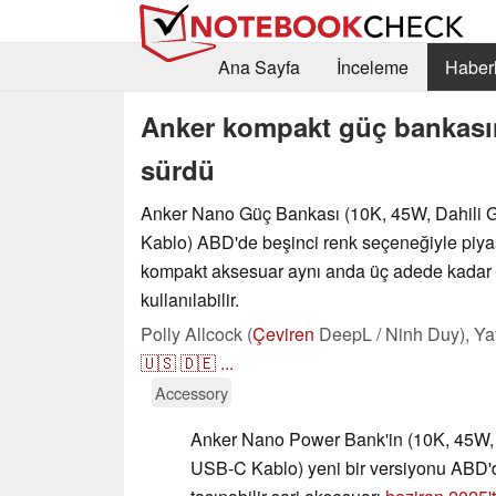
Ana Sayfa
İnceleme
Haberl
Anker kompakt güç bankası
sürdü
Anker Nano Güç Bankası (10K, 45W, Dahili G
Kablo) ABD'de beşinci renk seçeneğiyle piya
kompakt aksesuar aynı anda üç adede kadar c
kullanılabilir.
Polly Allcock (
Çeviren
DeepL / Ninh Duy),
Ya
🇺🇸
🇩🇪
...
Accessory
Anker Nano Power Bank'in (10K, 45W, D
USB-C Kablo) yeni bir versiyonu ABD'd