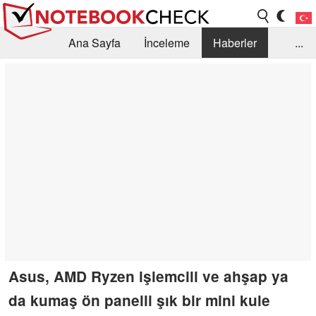
Ana Sayfa
İnceleme
Haberler
...
Öneri /SSS
Kütüphane
Satın Alma Rehberi
Arama
İletişim
Asus, AMD Ryzen işlemcili ve ahşap ya
da kumaş ön panelli şık bir mini kule