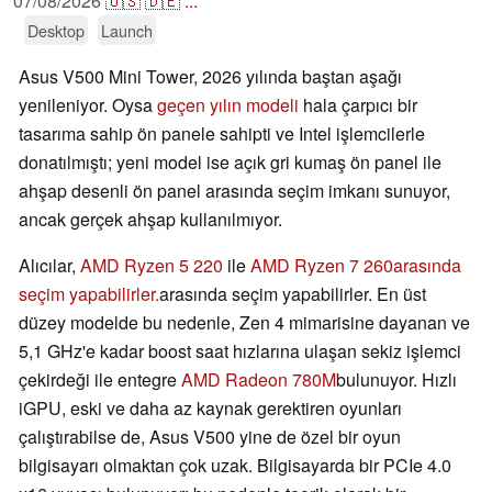
07/08/2026
🇺🇸
🇩🇪
...
Desktop
Launch
Asus V500 Mini Tower, 2026 yılında baştan aşağı
yenileniyor. Oysa
geçen yılın modeli
hala çarpıcı bir
tasarıma sahip ön panele sahipti ve Intel işlemcilerle
donatılmıştı; yeni model ise açık gri kumaş ön panel ile
ahşap desenli ön panel arasında seçim imkanı sunuyor,
ancak gerçek ahşap kullanılmıyor.
Alıcılar,
AMD Ryzen 5 220
ile
AMD Ryzen 7 260arasında
seçim yapabilirler.
arasında seçim yapabilirler. En üst
düzey modelde bu nedenle, Zen 4 mimarisine dayanan ve
5,1 GHz'e kadar boost saat hızlarına ulaşan sekiz işlemci
çekirdeği ile entegre
AMD Radeon 780M
bulunuyor. Hızlı
iGPU, eski ve daha az kaynak gerektiren oyunları
çalıştırabilse de, Asus V500 yine de özel bir oyun
bilgisayarı olmaktan çok uzak. Bilgisayarda bir PCIe 4.0