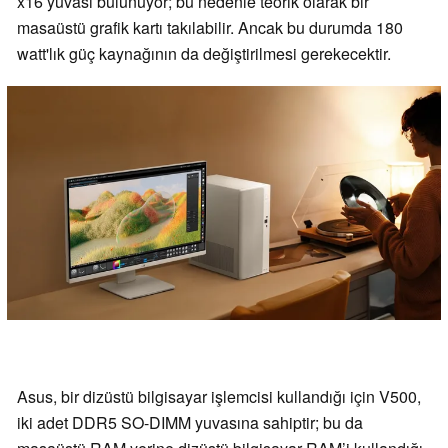
x16 yuvası bulunuyor; bu nedenle teorik olarak bir
masaüstü grafik kartı takılabilir. Ancak bu durumda 180
watt'lık güç kaynağının da değiştirilmesi gerekecektir.
Asus, bir dizüstü bilgisayar işlemcisi kullandığı için V500,
iki adet DDR5 SO-DIMM yuvasına sahiptir; bu da