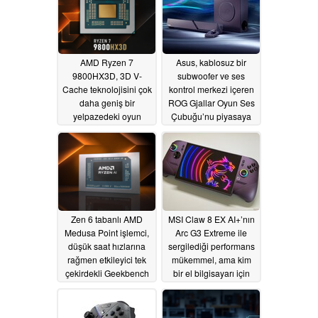
AMD Ryzen 7
Asus, kablosuz bir
9800HX3D, 3D V-
subwoofer ve ses
Cache teknolojisini çok
kontrol merkezi içeren
daha geniş bir
ROG Gjallar Oyun Ses
yelpazedeki oyun
Çubuğu’nu piyasaya
dizüstü bilgisayarlarına
sürdü
07/10/2026
getirebilir
07/25/2026
Zen 6 tabanlı AMD
MSI Claw 8 EX AI+’nın
Medusa Point işlemci,
Arc G3 Extreme ile
düşük saat hızlarına
sergilediği performans
rağmen etkileyici tek
mükemmel, ama kim
çekirdekli Geekbench
bir el bilgisayarı için
performansı sergiliyor
1799 dolar ödemek
ister ki?
07/09/2026
07/06/2026