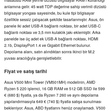
masaüstü RAM yerine dizüstü bilgisayar RAM’i kullandığı
anlamına gelir. 45 watt TDP değerine sahip verimli dizüstü
bilgisayar yongası sayesinde, bu kule tipi bilgisayar
özellikle sessiz çalışacak şekilde tasarlanmıştır. Asus, ön
panele iki adet USB-A bağlantı noktası, bir adet USB-C
bağlantı noktası ve 3,5 mm kulaklık jakı eklemiştir. Arka
panelde ise üç adet ek USB-A bağlantı noktası, HDMI
2.1b, DisplayPort 1.4 ve Gigabit Ethernet bulunur.
Depolama alanı, satın alındıktan sonra ikinci bir M.2
yuvası aracılığıyla genişletilebilir.
Fiyat ve satış tarihi
Asus V500 Mini Tower (VM501MH) modelinin, AMD
Ryzen 5 220 işlemci, 16 GB RAM ve 512 GB SSD ile 599
€ (680 $) fiyatla, ya da Ryzen 7 260 ve aynı depolama
yapılandırmasıyla 649 € (740 $) fiyatla satışa sunulması
bekleniyor. Asus, ABD fiyatlarını henüz onaylamadı. V500