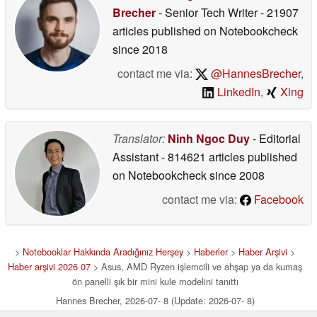
Brecher
- Senior Tech Writer
- 21907
articles published on Notebookcheck
since 2018
contact me via:
@HannesBrecher
,
LinkedIn
,
Xing
Translator:
Ninh Ngoc Duy
- Editorial
Assistant
- 814621 articles published
on Notebookcheck
since 2008
contact me via:
Facebook
>
Notebooklar Hakkında Aradığınız Herşey
>
Haberler
>
Haber Arşivi
>
Haber arşivi 2026 07
> Asus, AMD Ryzen işlemcili ve ahşap ya da kumaş
ön panelli şık bir mini kule modelini tanıttı
Hannes Brecher, 2026-07- 8 (Update: 2026-07- 8)