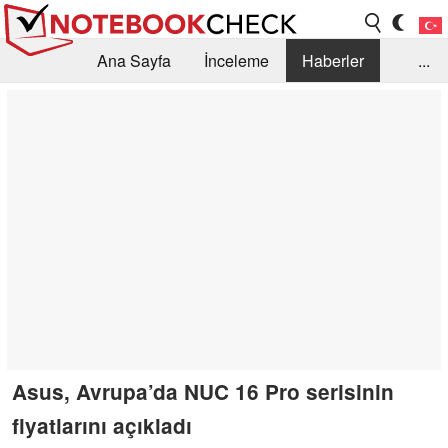
Ana Sayfa
İnceleme
Haberler
...
Öneri /SSS
Kütüphane
Satın Alma Rehberi
Arama
İletişim
Asus, Avrupa’da NUC 16 Pro serisinin
fiyatlarını açıkladı