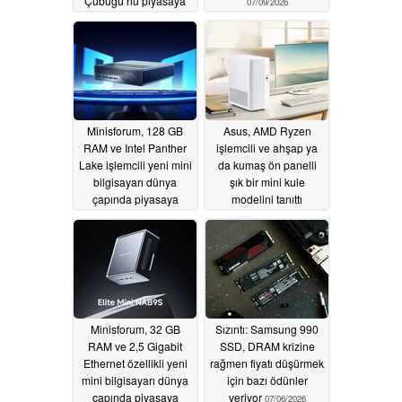
Çubuğu’nu piyasaya
07/09/2026
sürdü
07/10/2026
Minisforum, 128 GB
Asus, AMD Ryzen
RAM ve Intel Panther
işlemcili ve ahşap ya
Lake işlemcili yeni mini
da kumaş ön panelli
bilgisayarı dünya
şık bir mini kule
çapında piyasaya
modelini tanıttı
sürdü
07/09/2026
07/08/2026
Minisforum, 32 GB
Sızıntı: Samsung 990
RAM ve 2,5 Gigabit
SSD, DRAM krizine
Ethernet özellikli yeni
rağmen fiyatı düşürmek
mini bilgisayarı dünya
için bazı ödünler
çapında piyasaya
veriyor
07/06/2026