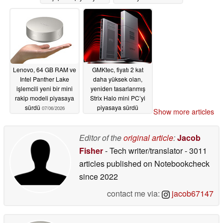
sürdü
07/07/2026
Lenovo, 64 GB RAM ve
GMKtec, fiyatı 2 kat
Intel Panther Lake
daha yüksek olan,
işlemcili yeni bir mini
yeniden tasarlanmış
rakip modeli piyasaya
Strix Halo mini PC’yi
sürdü
piyasaya sürdü
07/06/2026
Show more articles
07/06/2026
Editor of the
original article
:
Jacob
Fisher
- Tech writer/translator
- 3011
articles published on Notebookcheck
since 2022
contact me via:
jacob67147