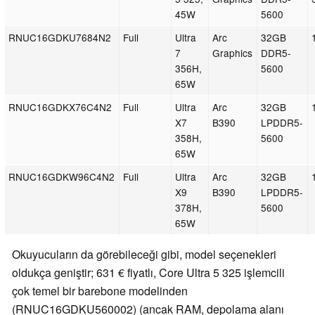
45W
5600
RNUC16GDKU7684N2
Full
Ultra
Arc
32GB
7
Graphics
DDR5-
356H,
5600
65W
RNUC16GDKX76C4N2
Full
Ultra
Arc
32GB
X7
B390
LPDDR5-
358H,
5600
65W
RNUC16GDKW96C4N2
Full
Ultra
Arc
32GB
X9
B390
LPDDR5-
378H,
5600
65W
Okuyucuların da görebileceği gibi, model seçenekleri
oldukça geniştir; 631 € fiyatlı, Core Ultra 5 325 işlemcili
çok temel bir barebone modelinden
(RNUC16GDKU560002) (ancak RAM, depolama alanı