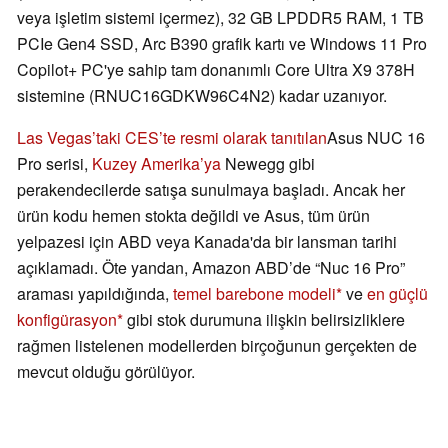
veya işletim sistemi içermez), 32 GB LPDDR5 RAM, 1 TB
PCIe Gen4 SSD, Arc B390 grafik kartı ve Windows 11 Pro
Copilot+ PC'ye sahip tam donanımlı Core Ultra X9 378H
sistemine (RNUC16GDKW96C4N2) kadar uzanıyor.
Las Vegas’taki CES’te resmi olarak tanıtılan
Asus NUC 16
Pro serisi,
Kuzey Amerika’ya
Newegg gibi
perakendecilerde satışa sunulmaya başladı. Ancak her
ürün kodu hemen stokta değildi ve Asus, tüm ürün
yelpazesi için ABD veya Kanada'da bir lansman tarihi
açıklamadı. Öte yandan, Amazon ABD’de “Nuc 16 Pro”
araması yapıldığında,
temel barebone modeli
ve
en güçlü
konfigürasyon
gibi stok durumuna ilişkin belirsizliklere
rağmen listelenen modellerden birçoğunun gerçekten de
mevcut olduğu görülüyor.