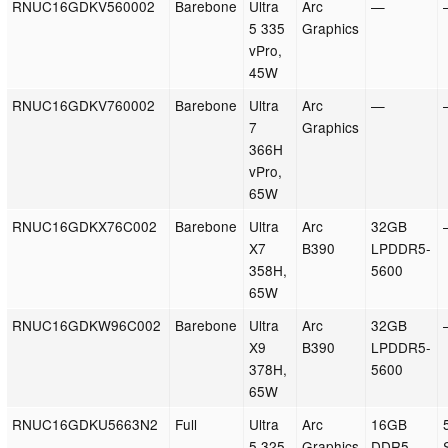
RNUC16GDKV560002
Barebone
Ultra
Arc
—
5 335
Graphics
vPro,
45W
RNUC16GDKV760002
Barebone
Ultra
Arc
—
7
Graphics
366H
vPro,
65W
RNUC16GDKX76C002
Barebone
Ultra
Arc
32GB
X7
B390
LPDDR5-
358H,
5600
65W
RNUC16GDKW96C002
Barebone
Ultra
Arc
32GB
X9
B390
LPDDR5-
378H,
5600
65W
RNUC16GDKU5663N2
Full
Ultra
Arc
16GB
5 325,
Graphics
DDR5-