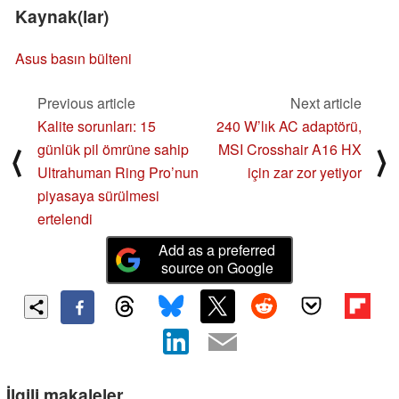
Kaynak(lar)
Asus basın bülteni
Previous article
Next article
Kalite sorunları: 15
240 W’lık AC adaptörü,
günlük pil ömrüne sahip
MSI Crosshair A16 HX
⟨
⟩
Ultrahuman Ring Pro’nun
için zar zor yetiyor
piyasaya sürülmesi
ertelendi
Add as a preferred
source on Google
İlgili makaleler