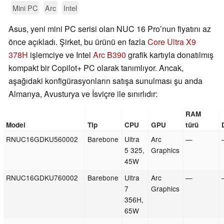
Mini PC
Arc
Intel
Asus, yeni mini PC serisi olan NUC 16 Pro’nun fiyatını az
önce açıkladı. Şirket, bu ürünü en fazla
Core Ultra X9
378H
işlemciye ve Intel
Arc B390
grafik kartıyla donatılmış
kompakt bir Copilot+ PC olarak tanımlıyor. Ancak,
aşağıdaki konfigürasyonların satışa sunulması şu anda
Almanya, Avusturya ve İsviçre ile sınırlıdır:
RAM
Model
Tip
CPU
GPU
türü
RNUC16GDKU560002
Barebone
Ultra
Arc
—
5 325,
Graphics
45W
RNUC16GDKU760002
Barebone
Ultra
Arc
—
7
Graphics
356H,
65W