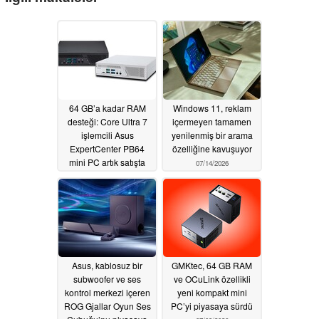
64 GB’a kadar RAM
Windows 11, reklam
desteği: Core Ultra 7
içermeyen tamamen
işlemcili Asus
yenilenmiş bir arama
ExpertCenter PB64
özelliğine kavuşuyor
mini PC artık satışta
07/14/2026
07/16/2026
Asus, kablosuz bir
GMKtec, 64 GB RAM
subwoofer ve ses
ve OCuLink özellikli
kontrol merkezi içeren
yeni kompakt mini
ROG Gjallar Oyun Ses
PC’yi piyasaya sürdü