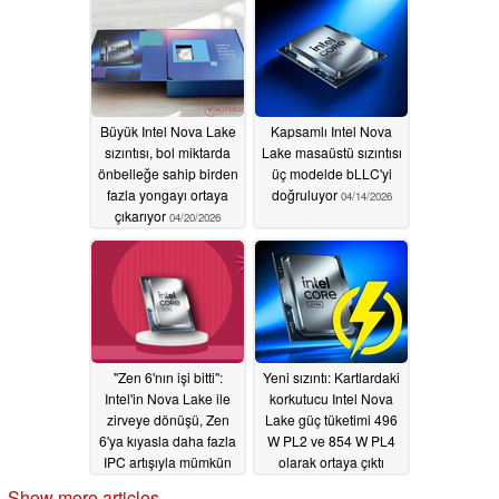
05/23/2026
Büyük Intel Nova Lake
Kapsamlı Intel Nova
sızıntısı, bol miktarda
Lake masaüstü sızıntısı
önbelleğe sahip birden
üç modelde bLLC'yi
fazla yongayı ortaya
doğruluyor
04/14/2026
çıkarıyor
04/20/2026
"Zen 6'nın işi bitti":
Yeni sızıntı: Kartlardaki
Intel'in Nova Lake ile
korkutucu Intel Nova
zirveye dönüşü, Zen
Lake güç tüketimi 496
6'ya kıyasla daha fazla
W PL2 ve 854 W PL4
IPC artışıyla mümkün
olarak ortaya çıktı
görünüyor
04/06/2026
02/14/2026
Show more articles