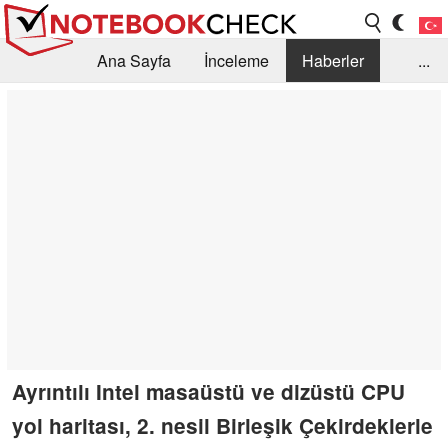
Ana Sayfa
İnceleme
Haberler
...
Öneri /SSS
Kütüphane
Satın Alma Rehberi
Arama
İletişim
Ayrıntılı Intel masaüstü ve dizüstü CPU
yol haritası, 2. nesil Birleşik Çekirdeklerle