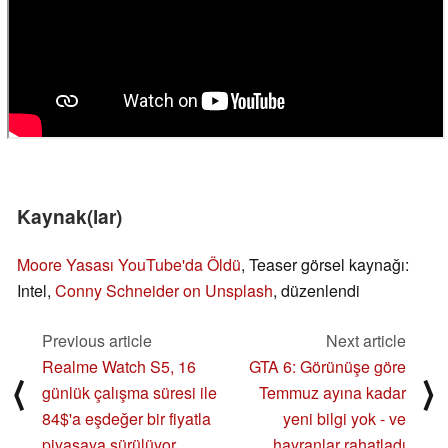
Kaynak(lar)
Moore Yasası YouTube'da Öldü
, Teaser görsel kaynağı:
Intel,
Conny Schneider on Unsplash
, düzenlendi
Previous article
Next article
Realme Watch S5, 16
GTA 6: Görünüşe göre
⟨
⟩
günlük çalışma süresi ile
Temmuz ayına kadar
84$'a eşdeğer bir fiyatla
yeni bilgi yok - ve
piyasaya sürülüyor
hayranlar rahatladı