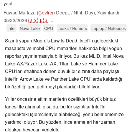
yaptı.
Fawad Murtaza (
Çeviren
DeepL / Ninh Duy),
Yayınlandı
05/22/2026
🇺🇸
🇪🇸
...
Intel
Nova Lake
CPU
Leaks / Rumors
Laptop / Notebook
Sızıntı yapan Moore's Law Is Dead, Intel'in gelecekteki
masaüstü ve mobil CPU mimarileri hakkında bilgi yoğun
raporlar yayınlamasıyla biliniyor. Bu kez MLID, Intel Nova
Lake-AX/Razer Lake-AX, Titan Lake ve Hammer Lake
CPU'ları etrafında dönen büyük bir sızıntı daha paylaştı.
Intel'in Arrow Lake ve Panther Lake CPU'larda kaldırdığı
bir özelliği geri getirmeyi planladığı bildiriliyor.
Yıllar öncesine ait mimarilerin özellikleri büyük bir tuz
tanesi ile alınmalı olsa da, bu tür sızıntılar Intel'in
gelecekteki işlemcileriyle alabileceği yönü belirlememize
yardımcı oluyor. Bu yüzden, incelenmeleri her zaman
oldukça heyecan vericidir.