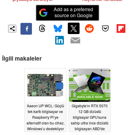
Add as a preferred
source on Google
İlgili makaleler
Aaeon UP WCL: Güçlü
Gigabyte'ın RTX 5070
tek kartlı bilgisayar ve
12 GB dizüstü
Raspberry Pi’ye
bilgisayar GPU'suna
alternatif olan bu cihaz,
sahip ultra ince dizüstü
Windows’u destekliyor
bilgisayarı ABD'de
satışa sunuldu
06/17/2026