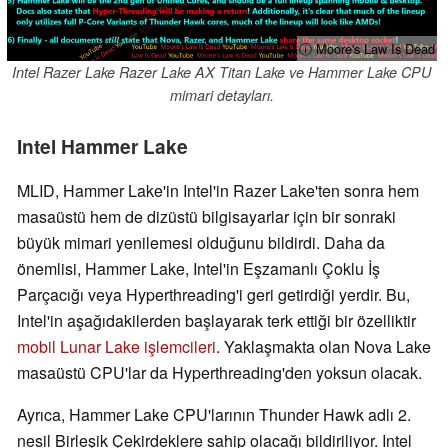
ⓘ Moore's Law Is Dead
Intel Razer Lake Razer Lake AX Titan Lake ve Hammer Lake CPU
mimari detayları.
Intel Hammer Lake
MLID, Hammer Lake'in Intel'in Razer Lake'ten sonra hem
masaüstü hem de dizüstü bilgisayarlar için bir sonraki
büyük mimari yenilemesi olduğunu bildirdi. Daha da
önemlisi, Hammer Lake, Intel'in Eşzamanlı Çoklu İş
Parçacığı veya Hyperthreading'i geri getirdiği yerdir. Bu,
Intel'in aşağıdakilerden başlayarak terk ettiği bir özelliktir
mobil Lunar Lake işlemcileri
. Yaklaşmakta olan Nova Lake
masaüstü CPU'lar da Hyperthreading'den yoksun olacak.
Ayrıca, Hammer Lake CPU'larının Thunder Hawk adlı 2.
nesil Birleşik Çekirdeklere sahip olacağı bildiriliyor. Intel