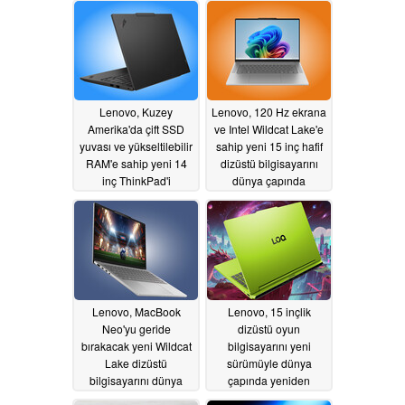
05/27/2026
Lenovo, Kuzey
Lenovo, 120 Hz ekrana
Amerika'da çift SSD
ve Intel Wildcat Lake'e
yuvası ve yükseltilebilir
sahip yeni 15 inç hafif
RAM'e sahip yeni 14
dizüstü bilgisayarını
inç ThinkPad'i
dünya çapında
piyasaya sürdü
piyasaya sürdü
05/23/2026
05/23/2026
Lenovo, MacBook
Lenovo, 15 inçlik
Neo'yu geride
dizüstü oyun
bırakacak yeni Wildcat
bilgisayarını yeni
Lake dizüstü
sürümüyle dünya
bilgisayarını dünya
çapında yeniden
çapında tanıttı
piyasaya sürüyor
05/23/2026