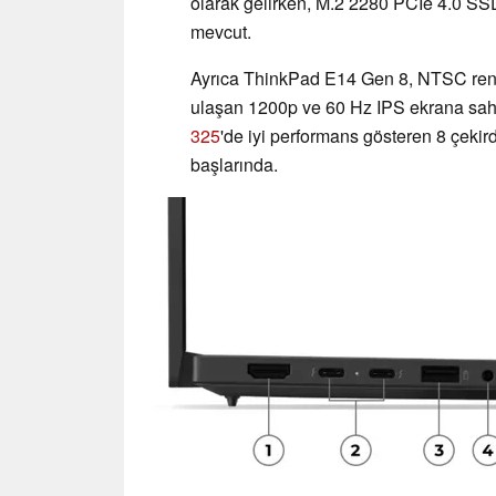
olarak gelirken, M.2 2280 PCIe 4.0 SSD'
mevcut.
Ayrıca ThinkPad E14 Gen 8, NTSC renk 
ulaşan 1200p ve 60 Hz IPS ekrana sahip
325
'de iyi performans gösteren 8 çekird
başlarında.