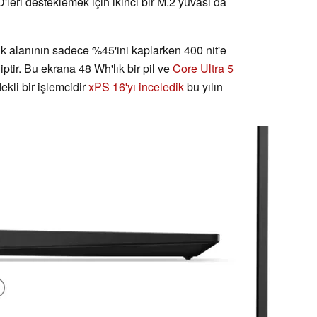
leri desteklemek için ikinci bir M.2 yuvası da
alanının sadece %45'ini kaplarken 400 nit'e
tir. Bu ekrana 48 Wh'lık bir pil ve
Core Ultra 5
ekli bir işlemcidir
xPS 16'yı inceledik
bu yılın