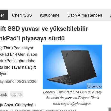
er
Öneri /SSS
Kütüphane
Satın Alma Rehberi
t SSD yuvası ve yükseltilebilir
inkPad'i piyasaya sürdü
ç ThinkPad satıyor.
inkPad E14 Gen 8, son
ThinkPad'e göre daha
ü bilgisayar hala çift
yor.
ayınlandı
05/23/2026
ⓘ Lenovo
Lenovo, ThinkPad E14 Gen 8'i Kuzey
ebook
Launch
Amerika'da yalnızca Eclipse Black
renk seçeneğiyle satıyor.
u Asya, Güneydoğu