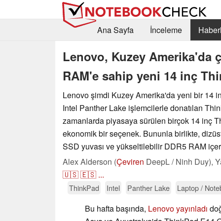
Ana Sayfa
İnceleme
Haberl
Lenovo, Kuzey Amerika'da çif
RAM'e sahip yeni 14 inç Th
Lenovo şimdi Kuzey Amerika'da yeni bir 14 in
Intel Panther Lake işlemcilerle donatılan Th
zamanlarda piyasaya sürülen birçok 14 inç 
ekonomik bir seçenek. Bununla birlikte, dizüst
SSD yuvası ve yükseltilebilir DDR5 RAM içeri
Alex Alderson (
Çeviren
DeepL / Ninh Duy),
Y
🇺🇸
🇪🇸
...
ThinkPad
Intel
Panther Lake
Laptop / Not
Bu hafta başında,
Lenovo yayınladı
doğ