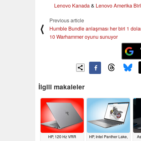
Lenovo Kanada
&
Lenovo Amerika Birl
Previous article
⟨
Humble Bundle anlaşması her biri 1 dol
10 Warhammer oyunu sunuyor
İlgili makaleler
HP, 120 Hz VRR
HP, Intel Panther Lake,
As