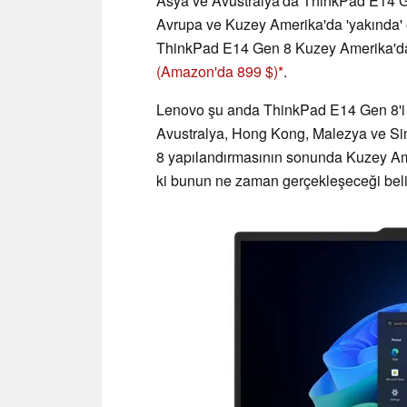
Asya ve Avustralya'da ThinkPad E14 G
Avrupa ve Kuzey Amerika'da 'yakında' 
ThinkPad E14 Gen 8 Kuzey Amerika'da
(Amazon'da 899 $)
.
Lenovo şu anda ThinkPad E14 Gen 8'i 
Avustralya, Hong Kong, Malezya ve Sin
8 yapılandırmasının sonunda Kuzey Ame
ki bunun ne zaman gerçekleşeceği belirs