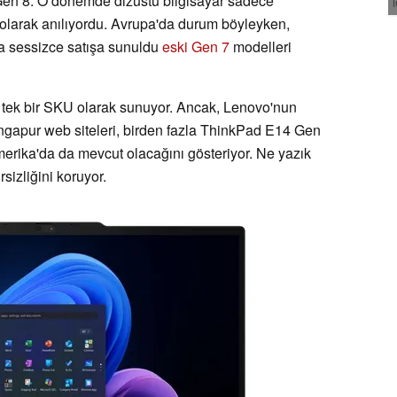
en 8. O dönemde dizüstü bilgisayar sadece
olarak anılıyordu. Avrupa'da durum böyleyken,
 sessizce satışa sunuldu
eski Gen 7
modelleri
tek bir SKU olarak sunuyor. Ancak, Lenovo'nun
gapur web siteleri, birden fazla ThinkPad E14 Gen
rika'da da mevcut olacağını gösteriyor. Ne yazık
izliğini koruyor.