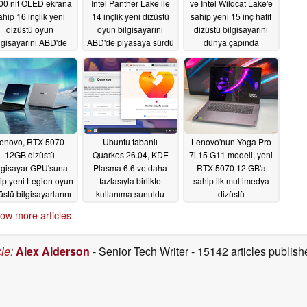
00 nit OLED ekrana
Intel Panther Lake ile
ve Intel Wildcat Lake'e
ahip 16 inçlik yeni
14 inçlik yeni dizüstü
sahip yeni 15 inç hafif
dizüstü oyun
oyun bilgisayarını
dizüstü bilgisayarını
lgisayarını ABD'de
ABD'de piyasaya sürdü
dünya çapında
piyasaya sürdü
piyasaya sürdü
05/23/2026
05/23/2026
05/23/2026
enovo, RTX 5070
Ubuntu tabanlı
Lenovo'nun Yoga Pro
12GB dizüstü
Quarkos 26.04, KDE
7i 15 G11 modeli, yeni
lgisayar GPU'suna
Plasma 6.6 ve daha
RTX 5070 12 GB'a
ip yeni Legion oyun
fazlasıyla birlikte
sahip ilk multimedya
üstü bilgisayarlarını
kullanıma sunuldu
dizüstü
piyasaya sürüyor
bilgisayarlardan biri
05/22/2026
ow more articles
05/23/2026
05/22/2026
cle
:
Alex Alderson
- Senior Tech Writer
- 15142 articles publi