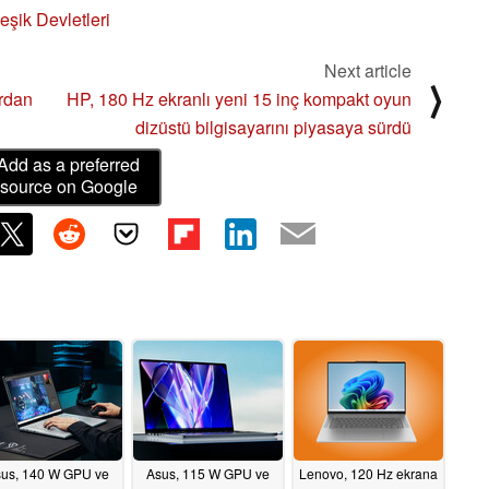
eşik Devletleri
Next article
⟩
ardan
HP, 180 Hz ekranlı yeni 15 inç kompakt oyun
dizüstü bilgisayarını piyasaya sürdü
Add as a preferred
source on Google
us, 140 W GPU ve
Asus, 115 W GPU ve
Lenovo, 120 Hz ekrana