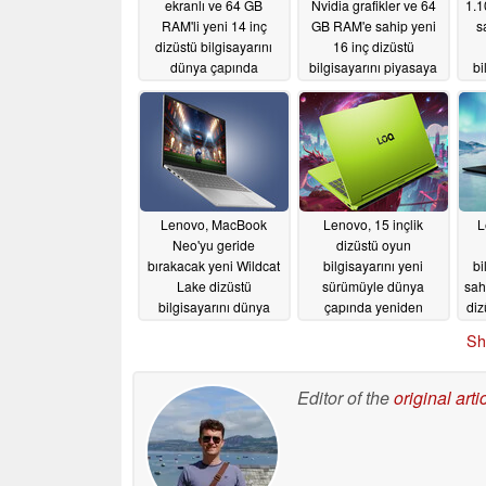
ekranlı ve 64 GB
Nvidia grafikler ve 64
1.1
RAM'li yeni 14 inç
GB RAM'e sahip yeni
s
dizüstü bilgisayarını
16 inç dizüstü
dünya çapında
bilgisayarını piyasaya
bi
piyasaya sürdü
sürdü
05/25/2026
05/25/2026
Lenovo, MacBook
Lenovo, 15 inçlik
L
Neo'yu geride
dizüstü oyun
bırakacak yeni Wildcat
bilgisayarını yeni
bi
Lake dizüstü
sürümüyle dünya
sah
bilgisayarını dünya
çapında yeniden
diz
çapında tanıttı
piyasaya sürüyor
05/23/2026
Sh
05/23/2026
Editor of the
original arti