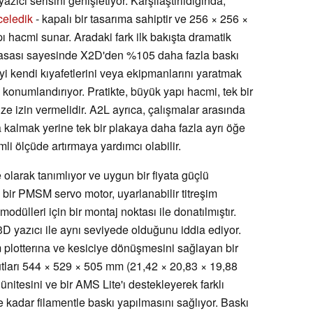
azıcı serisini genişletiyor. Karşılaştırıldığında,
celedik
- kapalı bir tasarıma sahiptir ve 256 × 256 ×
 hacmi sunar. Aradaki fark ilk bakışta dramatik
asası sayesinde X2D'den %105 daha fazla baskı
i kendi kıyafetlerini veya ekipmanlarını yaratmak
k konumlandırıyor. Pratikte, büyük yapı hacmi, tek bir
 izin vermelidir. A2L ayrıca, çalışmalar arasında
 kalmak yerine tek bir plakaya daha fazla ayrı öğe
li ölçüde artırmaya yardımcı olabilir.
olarak tanımlıyor ve uygun bir fiyata güçlü
bir PMSM servo motor, uyarlanabilir titreşim
modülleri için bir montaj noktası ile donatılmıştır.
3D yazıcı ile aynı seviyede olduğunu iddia ediyor.
im plotterına ve kesiciye dönüşmesini sağlayan bir
utları 544 × 529 × 505 mm (21,42 × 20,83 × 19,88
nitesini ve bir AMS Lite'ı destekleyerek farklı
kadar filamentle baskı yapılmasını sağlıyor. Baskı