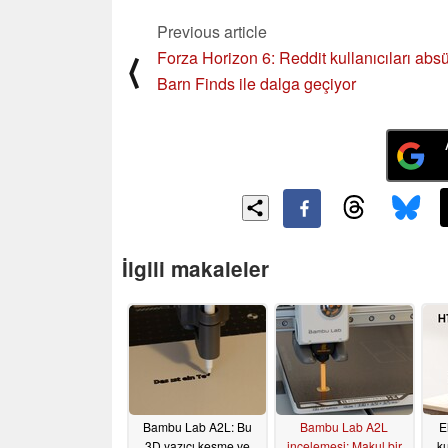
Previous article
Forza Horizon 6: Reddit kullanıcıları absü
⟨
Barn Finds ile dalga geçiyor
İlgili makaleler
Bambu Lab A2L: Bu
Bambu Lab A2L
E
3D yazıcı kesme ve
incelemesi: Makul bir
ku