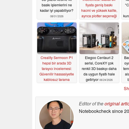
baskı işlemlerini ne
fiyata geniş baskı
°C
kadar iyi yapabiliyor?
hacmi ve yüksek kalite,
ayrıca plotter seçeneği
kur
08/01/2026
07/31/2026
Creality Sermoon P1
Elegoo Centauri 2
Ba
hepsi bir arada 3D
serisi, CoreXY çok
oyu
tarayıcı incelemesi:
renkli 3D baskıyı daha
tem
Güvenilir hassasiyetle
da uygun fiyatlı hale
ala
kablosuz tarama
getiriyor
b
06/24/2026
06/26/2026
Sh
Editor of the
original arti
Notebookcheck
since 2