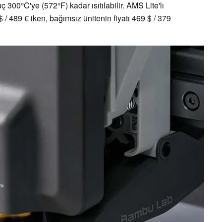
 300°C'ye (572°F) kadar ısıtılabilir. AMS Lite'lı
 489 € iken, bağımsız ünitenin fiyatı 469 $ / 379