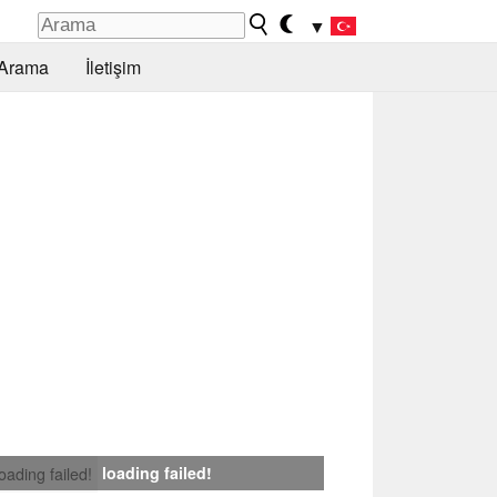
▼
Arama
İletişim
loading failed!
loading failed!