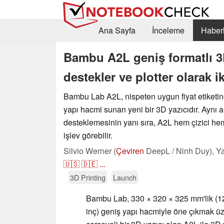
Ana Sayfa
İnceleme
Haberl
Bambu A2L geniş formatlı 3D
destekler ve plotter olarak ik
Bambu Lab A2L, nispeten uygun fiyat etiketi
yapı hacmi sunan yeni bir 3D yazıcıdır. Aynı 
desteklemesinin yanı sıra, A2L hem çizici he
işlev görebilir.
Silvio Werner (
Çeviren
DeepL / Ninh Duy),
Ya
🇺🇸
🇩🇪
...
3D Printing
Launch
Bambu Lab, 330 × 320 × 325 mm'lik (12
inç) geniş yapı hacmiyle öne çıkmak üz