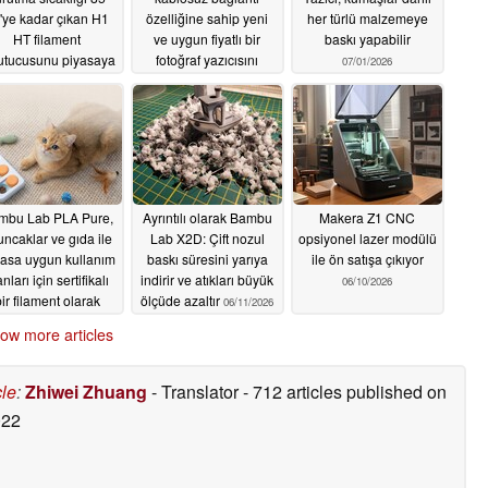
'ye kadar çıkan H1
özelliğine sahip yeni
her türlü malzemeye
HT filament
ve uygun fiyatlı bir
baskı yapabilir
utucusunu piyasaya
fotoğraf yazıcısını
07/01/2026
sürdü
piyasaya sürdü
07/24/2026
07/07/2026
mbu Lab PLA Pure,
Ayrıntılı olarak Bambu
Makera Z1 CNC
ncaklar ve gıda ile
Lab X2D: Çift nozul
opsiyonel lazer modülü
asa uygun kullanım
baskı süresini yarıya
ile ön satışa çıkıyor
nları için sertifikalı
indirir ve atıkları büyük
06/10/2026
ir filament olarak
ölçüde azaltır
06/11/2026
piyasaya sürüldü
ow more articles
06/17/2026
cle
:
Zhiwei Zhuang
- Translator
- 712 articles published on
022