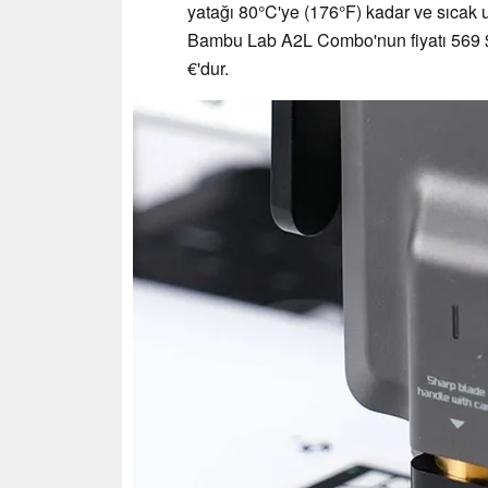
yatağı 80°C'ye (176°F) kadar ve sıcak uç
Bambu Lab A2L Combo'nun fiyatı 569 $ /
€'dur.