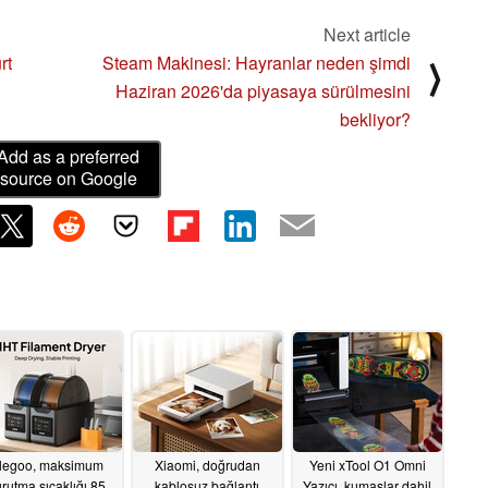
Next article
rt
Steam Makinesi: Hayranlar neden şimdi
⟩
Haziran 2026'da piyasaya sürülmesini
bekliyor?
Add as a preferred
source on Google
legoo, maksimum
Xiaomi, doğrudan
Yeni xTool O1 Omni
rutma sıcaklığı 85
kablosuz bağlantı
Yazıcı, kumaşlar dahil