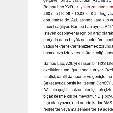
çerçeveli bir 3D yazıcı olan A2L ile 3D y
Bambu Lab X2D - ki
yakın zamanda in
260 mm (10,08 × 10,08 × 10,24 inç) yapı
görünmese de, A2L aslında kare küp y
hacmi sağlıyor. Bambu Lab ayrıca A2L'y
isteyen cosplayerlar için bir araç olara
parçada daha büyük nesneler üretmenize
yatağı tekrar tekrar temizlemek zorunda
basmanıza izin vererek üretkenliği önem
Bambu Lab, A2L'yi esasen bir H2S Lite 
özellikler sunduğunu öne sürüyor. Özel 
telafisi, dahili damperler ve genişletme 
Şirket ayrıca baskı kalitesinin CoreXY 
A2L'nin çeşitli malzemeler için bir çiz
bıçak kesme kiti de mevcuttur. Dış boy
inç) olan yazıcı, dört adede kadar AMS ü
renklerde veya malzemelerde 19 adede 