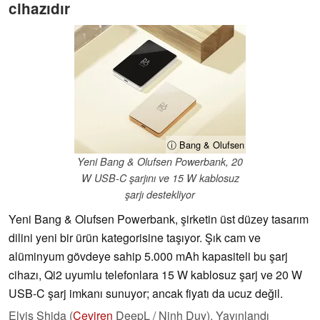
cihazıdır
ⓘ Bang & Olufsen
Yeni Bang & Olufsen Powerbank, 20
W USB-C şarjını ve 15 W kablosuz
şarjı destekliyor
Yeni Bang & Olufsen Powerbank, şirketin üst düzey tasarım
dilini yeni bir ürün kategorisine taşıyor. Şık cam ve
alüminyum gövdeye sahip 5.000 mAh kapasiteli bu şarj
cihazı, Qi2 uyumlu telefonlara 15 W kablosuz şarj ve 20 W
USB-C şarj imkanı sunuyor; ancak fiyatı da ucuz değil.
Elvis Shida (
Çeviren
DeepL / Ninh Duy),
Yayınlandı