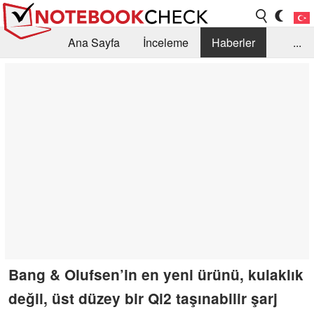
Ana Sayfa
İnceleme
Haberler
...
Öneri /SSS
Kütüphane
Satın Alma Rehberi
Arama
İletişim
Bang & Olufsen’in en yeni ürünü, kulaklık
değil, üst düzey bir Qi2 taşınabilir şarj