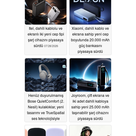
Itel, dahili kablolu ve
Xiaomi, dahili kablo ve
ekranlı iki yeni cep tipi
ekrana sahip yeni cep
şarj cihazını piyasaya
boyutunda 20.000 mAh
sürdü
güç bankasını
07/28/2026
piyasaya sürdü
07/23/2026
Henüz duyurulmamış
Joyroom, çift ekrana ve
Bose QuietComfort (2.
iki adet dahili kabloya
Nesil) kulaklıklar, yeni
sahip yeni 25.000 mAh
tasarımı ve TrueSpatial
taşınabilir şarj cihazını
ses teknolojisiyle
piyasaya sürdü
sızdırıldı
07/20/2026
07/16/2026