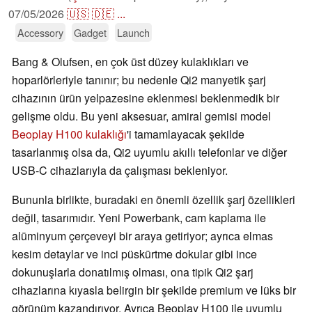
07/05/2026
🇺🇸
🇩🇪
...
Accessory
Gadget
Launch
Bang & Olufsen, en çok üst düzey kulaklıkları ve
hoparlörleriyle tanınır; bu nedenle Qi2 manyetik şarj
cihazının ürün yelpazesine eklenmesi beklenmedik bir
gelişme oldu. Bu yeni aksesuar, amiral gemisi model
Beoplay H100 kulaklığı
'i tamamlayacak şekilde
tasarlanmış olsa da, Qi2 uyumlu akıllı telefonlar ve diğer
USB-C cihazlarıyla da çalışması bekleniyor.
Bununla birlikte, buradaki en önemli özellik şarj özellikleri
değil, tasarımıdır. Yeni Powerbank, cam kaplama ile
alüminyum çerçeveyi bir araya getiriyor; ayrıca elmas
kesim detaylar ve inci püskürtme dokular gibi ince
dokunuşlarla donatılmış olması, ona tipik Qi2 şarj
cihazlarına kıyasla belirgin bir şekilde premium ve lüks bir
görünüm kazandırıyor. Ayrıca Beoplay H100 ile uyumlu