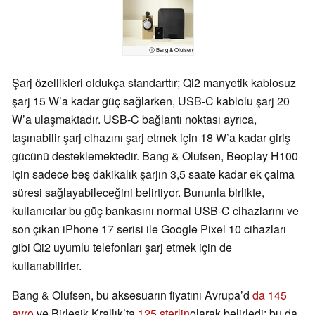
ⓘ Bang & Olufsen
Şarj özellikleri oldukça standarttır; Qi2 manyetik kablosuz
şarj 15 W’a kadar güç sağlarken, USB-C kablolu şarj 20
W’a ulaşmaktadır. USB-C bağlantı noktası ayrıca,
taşınabilir şarj cihazını şarj etmek için 18 W’a kadar giriş
gücünü desteklemektedir. Bang & Olufsen, Beoplay H100
için sadece beş dakikalık şarjın 3,5 saate kadar ek çalma
süresi sağlayabileceğini belirtiyor. Bununla birlikte,
kullanıcılar bu güç bankasını normal USB-C cihazlarını ve
son çıkan iPhone 17 serisi ile Google Pixel 10 cihazları
gibi Qi2 uyumlu telefonları şarj etmek için de
kullanabilirler.
Bang & Olufsen, bu aksesuarın fiyatını Avrupa’d
da 145
avro
ve Birleşik Krallık’ta
125 sterlin
olarak belirledi; bu da