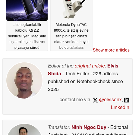
Lisen, çıkarılabilir
Motorola DynaTAC
kablolu, Qi 2.2
8000X, telsiz işlevine
sertifikalı yeni MagSafe
sahip bir şarj cihazı
taşınabilir şarj cihazını
olarak yeniden hayat
piyasaya sürdü
buldu
06/29/2026
Show more articles
07/02/2026
Editor of the
original article
:
Elvis
Shida
- Tech Editor
- 226 articles
published on Notebookcheck
since
2025
contact me via:
@elvisonx
,
LinkedIn
Translator:
Ninh Ngoc Duy
- Editorial
Assistant
- 816412 articles published