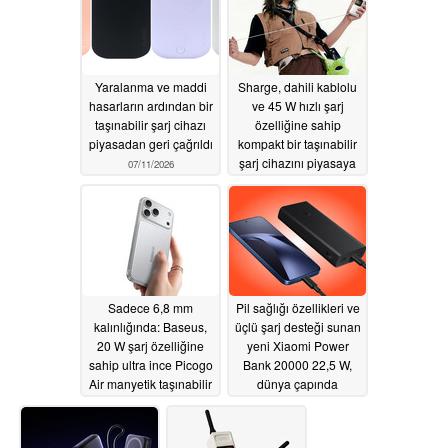
Yaralanma ve maddi
Sharge, dahili kablolu
hasarların ardından bir
ve 45 W hızlı şarj
taşınabilir şarj cihazı
özelliğine sahip
piyasadan geri çağrıldı
kompakt bir taşınabilir
şarj cihazını piyasaya
07/11/2026
sürdü
07/09/2026
Sadece 6,8 mm
Pil sağlığı özellikleri ve
kalınlığında: Baseus,
üçlü şarj desteği sunan
20 W şarj özelliğine
yeni Xiaomi Power
sahip ultra ince Picogo
Bank 20000 22,5 W,
Air manyetik taşınabilir
dünya çapında
şarj cihazını dünya
piyasaya sürülüyor
çapında piyasaya
07/02/2026
sürdü
07/07/2026