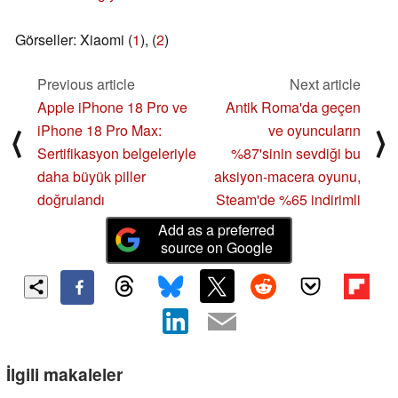
Görseller: Xiaomi (
1
), (
2
)
Previous article
Next article
Apple iPhone 18 Pro ve
Antik Roma'da geçen
iPhone 18 Pro Max:
ve oyuncuların
⟨
⟩
Sertifikasyon belgeleriyle
%87'sinin sevdiği bu
daha büyük piller
aksiyon-macera oyunu,
doğrulandı
Steam'de %65 indirimli
Add as a preferred
source on Google
İlgili makaleler