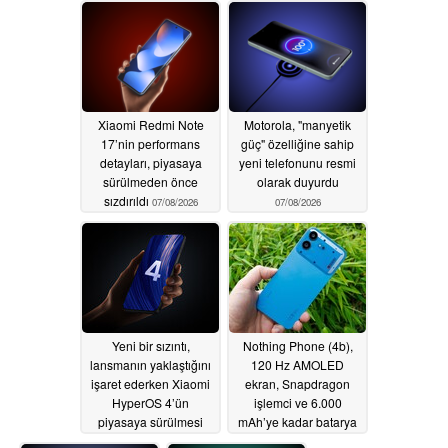
07/10/2026
Xiaomi Redmi Note
Motorola, "manyetik
17’nin performans
güç" özelliğine sahip
detayları, piyasaya
yeni telefonunu resmi
sürülmeden önce
olarak duyurdu
sızdırıldı
07/08/2026
07/08/2026
Yeni bir sızıntı,
Nothing Phone (4b),
lansmanın yaklaştığını
120 Hz AMOLED
işaret ederken Xiaomi
ekran, Snapdragon
HyperOS 4’ün
işlemci ve 6.000
piyasaya sürülmesi
mAh’ye kadar batarya
konusunda beklentiler
ile piyasaya sürüldü