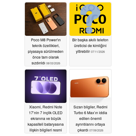
Poco M8 Power'ın
Bir başka akıllı telefon
teknik özellikleri,
üreticisi de kimliğini
piyasaya sürülmeden
yitirebilir
07/11/2026
önce tam olarak
sızdırıldı
08/03/2026
Xiaomi, Redmi Note
Sızan bilgiler, Redmi
17’nin 7 inçlik OLED
Turbo 6 Max’ın iddia
ekranına ve büyük
edilen önemli
kapasiteli bataryasına
ayrıntılarını ortaya
ilişkin bilgileri resmi
çıkardı
07/09/2026
olarak doğruladı