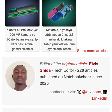
artıyor
07/07/2026
07/07/2026
Xiaomi 18 Pro Max: Çift
Motorola, piyasaya
200 MP kamera ve
sürülmeden önce 3,5
büyük bataryaya sahip
mm kulaklık jakına
yeni nesil amiral
sahip yeni telefonunun
gemisi sızdırıldı
ayrıntılarını resmi
Show more articles
olarak açıkladı
07/07/2026
07/06/2026
Editor of the
original article
:
Elvis
Shida
- Tech Editor
- 226 articles
published on Notebookcheck
since
2025
contact me via:
@elvisonx
,
LinkedIn