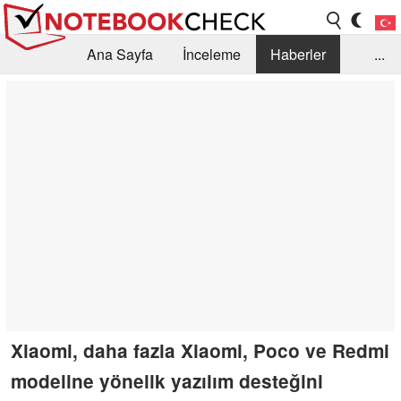
Ana Sayfa
İnceleme
Haberler
...
Öneri /SSS
Kütüphane
Satın Alma Rehberi
Arama
İletişim
Xiaomi, daha fazla Xiaomi, Poco ve Redmi
modeline yönelik yazılım desteğini