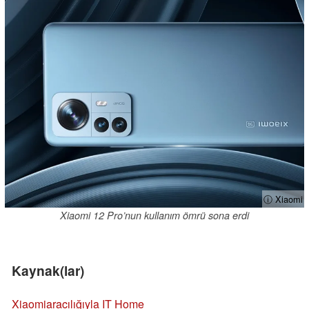
ⓘ Xiaomi
Xiaomi 12 Pro’nun kullanım ömrü sona erdi
Kaynak(lar)
Xiaomi
aracılığıyla IT Home