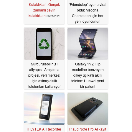
Kulaklıkları: Gerçek
‘Friendslop’ oyunu viral
zamanlı çeviri
oldu: Meccha
kulaklıkları
Chameleon için her
06/21/2026
yeni oyuncunun
bilmesi gereken
ipuçları
06/18/2026
Sürdürülebilir BT
Galaxy 'in Z Flip
altyapısı: Araştırma
modeline benzeyen
projesi, veri merkezi
dikey üç katlı akıllı
için atılmış akıllı
telefon: Huawei yeni
telefonları kullanıyor
bir patent
başvurusunda bulundu
06/18/2026
06/18/2026
iFLYTEK AI Recorder
Plaud Note Pro AI kayıt