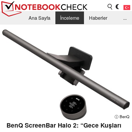
Ana Sayfa
İnceleme
Haberler
...
Öneri /SSS
Kütüphane
Satın Alma Rehberi
Arama
İletişim
ⓘ BenQ
BenQ ScreenBar Halo 2: “Gece Kuşları