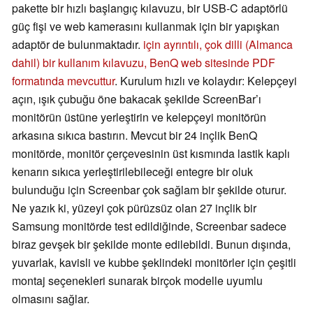
pakette bir hızlı başlangıç kılavuzu, bir USB-C adaptörlü
güç fişi ve web kamerasını kullanmak için bir yapışkan
adaptör de bulunmaktadır.
için ayrıntılı, çok dilli (Almanca
dahil) bir kullanım kılavuzu, BenQ web sitesinde PDF
formatında mevcuttur
. Kurulum hızlı ve kolaydır: Kelepçeyi
açın, ışık çubuğu öne bakacak şekilde ScreenBar’ı
monitörün üstüne yerleştirin ve kelepçeyi monitörün
arkasına sıkıca bastırın. Mevcut bir 24 inçlik BenQ
monitörde, monitör çerçevesinin üst kısmında lastik kaplı
kenarın sıkıca yerleştirilebileceği entegre bir oluk
bulunduğu için Screenbar çok sağlam bir şekilde oturur.
Ne yazık ki, yüzeyi çok pürüzsüz olan 27 inçlik bir
Samsung monitörde test edildiğinde, Screenbar sadece
biraz gevşek bir şekilde monte edilebildi. Bunun dışında,
yuvarlak, kavisli ve kubbe şeklindeki monitörler için çeşitli
montaj seçenekleri sunarak birçok modelle uyumlu
olmasını sağlar.