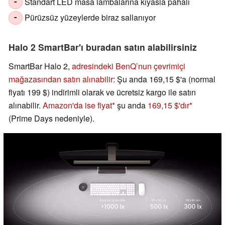
Standart LED masa lambalarına kıyasla pahalı
-
Pürüzsüz yüzeylerde biraz sallanıyor
-
Halo 2 SmartBar'ı buradan satın alabilirsiniz
SmartBar Halo 2,
adresindeki BenQ’nun çevrimiçi
mağazasından satın alınabilir
: Şu anda 169,15 $'a (normal
fiyatı 199 $) indirimli olarak ve ücretsiz kargo ile satın
alınabilir.
Amazon'da ise fiyat
şu anda
169,15 $'dır
(Prime Days nedeniyle).