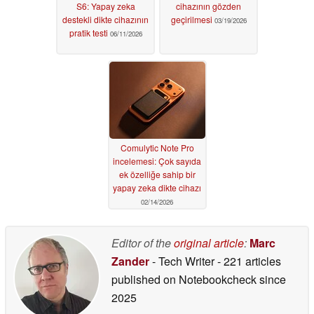
S6: Yapay zeka
cihazının gözden
destekli dikte cihazının
geçirilmesi
03/19/2026
pratik testi
06/11/2026
Comulytic Note Pro
incelemesi: Çok sayıda
ek özelliğe sahip bir
yapay zeka dikte cihazı
02/14/2026
Editor of the
original article
:
Marc
Zander
- Tech Writer
- 221 articles
published on Notebookcheck
since
2025