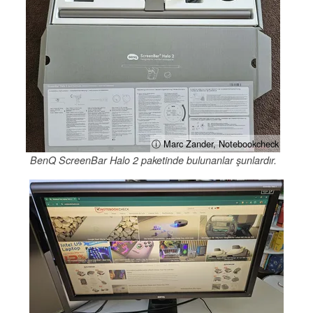
ⓘ Marc Zander, Notebookcheck
BenQ ScreenBar Halo 2 paketinde bulunanlar şunlardır.