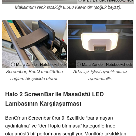
Maksimum renk sıcaklığı 6.500 Kelvin’dir (soğuk beyaz).
ⓘ Marc Zander, Notebookcheck
ⓘ Marc Zander, Notebookcheck
Screenbar, BenQ monitörüne
Arka ışık işlevi ayrıntılı olarak
sağlam bir şekilde oturur.
ayarlanabilir.
Halo 2 ScreenBar ile Masaüstü LED
Lambasının Karşılaştırması
BenQ’nun Screenbar ürünü, özellikle “parlamayan
aydınlatma” ve “derli toplu bir masa” kategorilerinde
olağanüstü bir performans sergiliyor. Monitöre takıldıktan