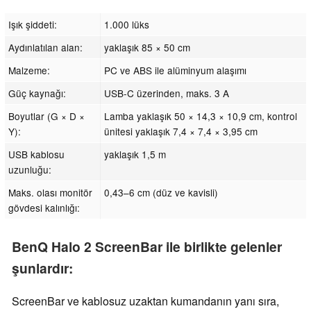
Işık şiddeti:
1.000 lüks
Aydınlatılan alan:
yaklaşık 85 × 50 cm
Malzeme:
PC ve ABS ile alüminyum alaşımı
Güç kaynağı:
USB-C üzerinden, maks. 3 A
Boyutlar (G × D ×
Lamba yaklaşık 50 × 14,3 × 10,9 cm, kontrol
Y):
ünitesi yaklaşık 7,4 × 7,4 × 3,95 cm
USB kablosu
yaklaşık 1,5 m
uzunluğu:
Maks. olası monitör
0,43–6 cm (düz ve kavisli)
gövdesi kalınlığı:
BenQ Halo 2 ScreenBar ile birlikte gelenler
şunlardır:
ScreenBar ve kablosuz uzaktan kumandanın yanı sıra,