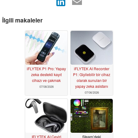
İlgili makaleler
iFLYTEK P1 Pro: Yapay
iFLYTEK AI Recorder
zeka destekli kayıt
P1: Giyilebilir bir cihaz
cihazı ve çakmak
olarak sunulan bir
yapay zeka asistanı
07/08/2026
07/06/2026
IFLYTEK AI Çeviri
Steam’deki