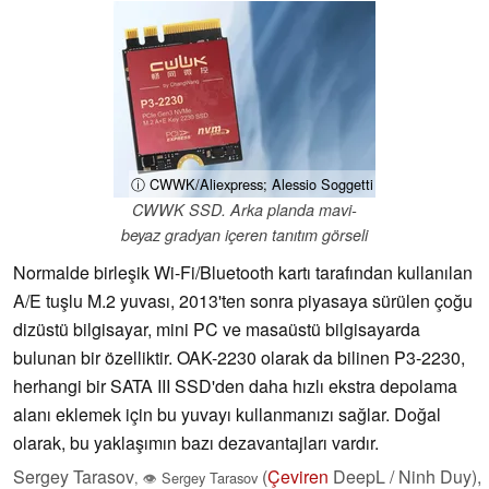
ⓘ CWWK/Aliexpress; Alessio Soggetti
CWWK SSD. Arka planda mavi-
beyaz gradyan içeren tanıtım görseli
Normalde birleşik Wi-Fi/Bluetooth kartı tarafından kullanılan
A/E tuşlu M.2 yuvası, 2013'ten sonra piyasaya sürülen çoğu
dizüstü bilgisayar, mini PC ve masaüstü bilgisayarda
bulunan bir özelliktir. OAK-2230 olarak da bilinen P3-2230,
herhangi bir SATA III SSD'den daha hızlı ekstra depolama
alanı eklemek için bu yuvayı kullanmanızı sağlar. Doğal
olarak, bu yaklaşımın bazı dezavantajları vardır.
Sergey Tarasov
(
Çeviren
DeepL / Ninh Duy),
,
👁
Sergey Tarasov