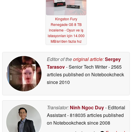
Kingston Fury
Renegade G5 8 TB
inceleme - Oyun ve iş
istasyonları için 14.000
MB/sn'den fazla hız
sunan üst düzey PCIe
5.0 NVMe SSD
Editor of the
original article
:
Sergey
12/25/2025
Tarasov
- Senior Tech Writer
- 2565
articles published on Notebookcheck
since 2010
Translator:
Ninh Ngoc Duy
- Editorial
Assistant
- 818035 articles published
on Notebookcheck
since 2008