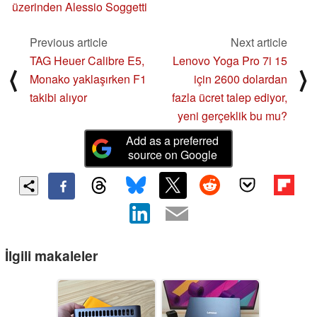
üzerinden Alessio Soggetti
Previous article
Next article
TAG Heuer Calibre E5,
Lenovo Yoga Pro 7i 15
⟨
⟩
Monako yaklaşırken F1
için 2600 dolardan
takibi alıyor
fazla ücret talep ediyor,
yeni gerçeklik bu mu?
Add as a preferred
source on Google
İlgili makaleler