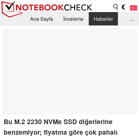
Ana Sayfa
İnceleme
Haberler
...
Öneri /SSS
Kütüphane
Satın Alma Rehberi
Arama
İletişim
Bu M.2 2230 NVMe SSD diğerlerine
benzemiyor; fiyatına göre çok pahalı