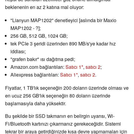
beklenenin en az 2 katına mal oluyor:
"Lianyun MAP1202" denetleyici [aslında bir Maxio
MAP1202 - ?];
256 GB, 512 GB, 1024 GB;
tek PCIe 3 şeridi üzerinden 890 MB/s'ye kadar hız
iddiası;
"grafen bakır" ısı dağıtma pedi;
Amazon.com bağlantıları:
Satıcı 1
,
satıcı 2
;
Aliexpress bağlantıları:
Satıcı 1
,
satıcı 2
.
Fiyatlar, 1 TB'lık seçeneğin 200 doların üzerinde olması ve
en ucuz 256 GB'lık seçeneğin 80 doların üzerinde
başlamasıyla daha yüksektir.
Bu şekilde bir SSD takmanın en belirgin uyarısı, Wi-
Fi/Bluetooth kartınızı çıkarmanız gerekeceğidir. Sistemi
tekrar bir araya getirdiğinizde kısa devre yapmamaları için