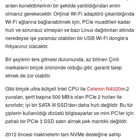
anten konektörlerinin bir şekilde yalıtıldığından emin
olmanız gerekecektir. Orijinal Wi-Fi adaptörü çıkarıldığında
Wi-Fi ağlarına bağlanabilmek için, PCIe muadilleri kadar
hızlı ve sorunsuz olmayan ve bazı Linux dağıtımları altında
neredeyse işe yaramaz olabilen bir USB Wi-Fi dongle'a
ihtiyacınız olacaktır.
Bir şeylerin ters gitmesi durumunda, az bilinen Çinli
markaların birçok ürününde olduğu gibi, garanti talep
etmek de zor olabilir.
Gibi birçok ultra-bütçeli Intel CPU ile
Celeron N4020
m.2
yuvaları, şerit başına 500 MB/s olan PCIe 2 hızları ile
sınırlıdır; iyi bir SATA III SSD'den daha hızlı değildir. Bu tür
çiplerin kullanıldığı dizüstü bilgisayarlar ve mini PC'ler için
pahalı bir PCIe 3 SSD satın almak pek mantıklı değildir.
2012 öncesi makinelerin tam NVMe desteğine sahip