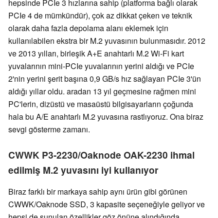
hepsinde PCIe 3 hızlarına sahip (platforma bağlı olarak
PCIe 4 de mümkündür), çok az dikkat çeken ve teknik
olarak daha fazla depolama alanı eklemek için
kullanılabilen ekstra bir M.2 yuvasının bulunmasıdır. 2012
ve 2013 yılları, birleşik A+E anahtarlı M.2 Wi-Fi kart
yuvalarının mini-PCIe yuvalarının yerini aldığı ve PCIe
2'nin yerini şerit başına 0,9 GB/s hız sağlayan PCIe 3'ün
aldığı yıllar oldu. aradan 13 yıl geçmesine rağmen mini
PC'lerin, dizüstü ve masaüstü bilgisayarların çoğunda
hala bu A/E anahtarlı M.2 yuvasına rastlıyoruz. Ona biraz
sevgi gösterme zamanı.
CWWK P3-2230/Oaknode OAK-2230 ihmal
edilmiş M.2 yuvasını iyi kullanıyor
Biraz farklı bir markaya sahip aynı ürün gibi görünen
CWWK/Oaknode SSD, 3 kapasite seçeneğiyle geliyor ve
hepsi de sunulan özellikler göz önüne alındığında