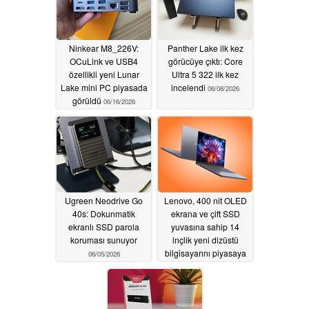
Ninkear M8_226V:
Panther Lake ilk kez
OCuLink ve USB4
görücüye çıktı: Core
özellikli yeni Lunar
Ultra 5 322 ilk kez
Lake mini PC piyasada
incelendi
06/08/2026
görüldü
06/16/2026
Ugreen Neodrive Go
Lenovo, 400 nit OLED
40s: Dokunmatik
ekrana ve çift SSD
ekranlı SSD parola
yuvasına sahip 14
koruması sunuyor
inçlik yeni dizüstü
bilgisayarını piyasaya
06/05/2026
sürdü
06/04/2026