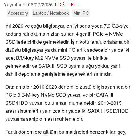
Yayınlandı
06/07/2026
🇺🇸
🇩🇪
...
Accessory
Laptop / Notebook
Mini PC
Yıl 2026 ve çoğu bilgisayar, en iyi senaryoda 7,9 GB/s'ye
kadar sıralı okuma hızları sunan 4 şeritli PCIe 4 NVMe
SSD'lerle birlikte gelmektedir. İşin kötü tarafı, ortalama bir
dizüstü bilgisayar ya da mini PC artık sadece bir ya da iki
adet B/M-key M.2 NVMe SSD yuvası ile birlikte
gelmektedir ve SATA III SSD uyumluluğu yoktur, yani
dahili depolama genişletme seçenekleri sınırlıdır.
Ortalama bir 2016-2020 dönemi dizüstü bilgisayarında bir
PCIe 3 B/M-key NVMe SSD yuvası ve bir SATA III
SSD/HDD yuvası bulunması muhtemeldir. 2013-2015
arası sistemlerin yalnızca bir ya da iki SATA III SSD/HDD
yuvasına sahip olması muhtemeldir.
Farklı dönemlere ait tüm bu makineleri benzer kılan şey,