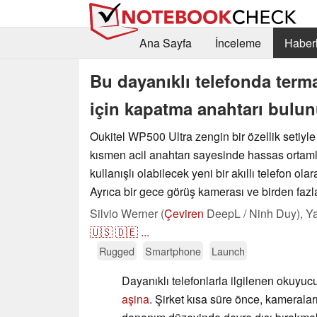
Ana Sayfa
İnceleme
Haberl
Bu dayanıklı telefonda term
için kapatma anahtarı bulun
Oukitel WP500 Ultra zengin bir özellik setiyle 
kısmen acil anahtarı sayesinde hassas ortaml
kullanışlı olabilecek yeni bir akıllı telefon ola
Ayrıca bir gece görüş kamerası ve birden fazla
Silvio Werner (
Çeviren
DeepL / Ninh Duy),
Ya
🇺🇸
🇩🇪
...
Rugged
Smartphone
Launch
Dayanıklı telefonlarla ilgilenen okuyuc
aşina
. Şirket kısa süre önce, kamerala