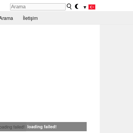
▼
Arama
İletişim
loading failed!
loading failed!