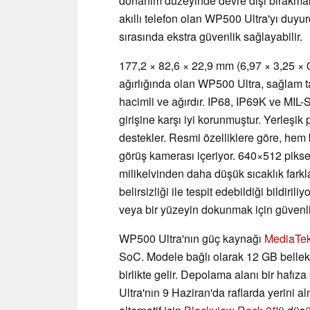
donanım düzeyinde devre dışı bırakmak i
akıllı telefon olan WP500 Ultra'yı duyur
sırasında ekstra güvenlik sağlayabilir.
177,2 × 82,6 × 22,9 mm (6,97 × 3,25 × 0
ağırlığında olan WP500 Ultra, sağlam t
hacimli ve ağırdır. IP68, IP69K ve MIL
girişine karşı iyi korunmuştur. Yerleşik
destekler. Resmi özelliklere göre, hem
görüş kamerası içeriyor. 640×512 piks
milikelvinden daha düşük sıcaklık fark
belirsizliği ile tespit edebildiği bildiri
veya bir yüzeyin dokunmak için güvenli 
WP500 Ultra'nın güç kaynağı
MediaTek
SoC. Modele bağlı olarak 12 GB bellek
birlikte gelir. Depolama alanı bir hafıza
Ultra'nın 9 Haziran'da raflarda yerini a