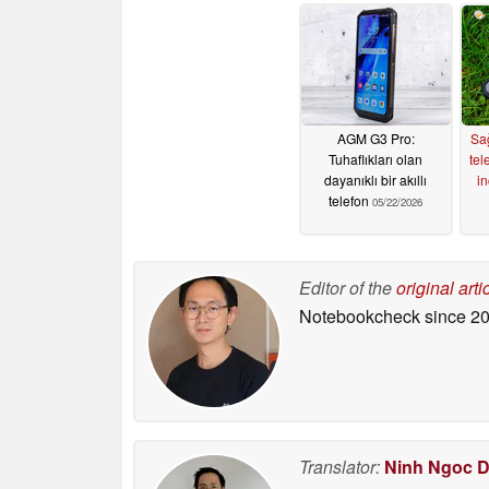
AGM G3 Pro:
Sa
Tuhaflıkları olan
tel
dayanıklı bir akıllı
i
telefon
05/22/2026
Editor of the
original arti
Notebookcheck
since 2
Translator:
Ninh Ngoc 