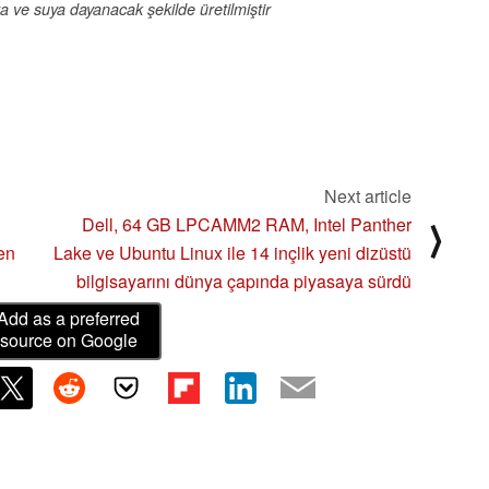
a ve suya dayanacak şekilde üretilmiştir
Next article
Dell, 64 GB LPCAMM2 RAM, Intel Panther
⟩
en
Lake ve Ubuntu Linux ile 14 inçlik yeni dizüstü
bilgisayarını dünya çapında piyasaya sürdü
Add as a preferred
source on Google