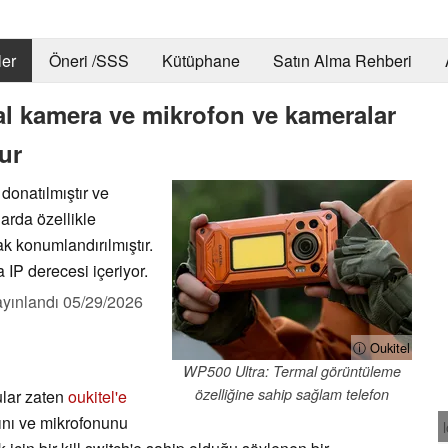
er
Öneri /SSS
Kütüphane
Satın Alma Rehberi
al kamera ve mikrofon ve kameralar
ur
donatılmıştır ve
arda özellikle
rak konumlandırılmıştır.
 IP derecesi içeriyor.
yınlandı
05/29/2026
ⓘ Oukitel
WP500 Ultra: Termal görüntüleme
özelliğine sahip sağlam telefon
ular zaten
oukitel'e
rını ve mikrofonunu