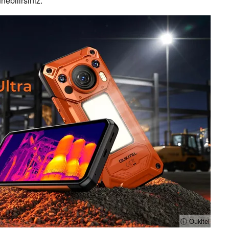
nebilirsiniz.
ⓘ Oukitel