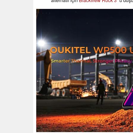
alternatif için
Blackview Rock 3
'ü düşü