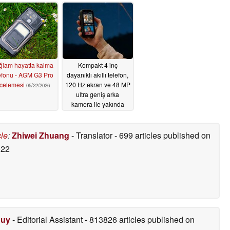
ğlam hayatta kalma
Kompakt 4 inç
efonu - AGM G3 Pro
dayanıklı akıllı telefon,
ncelemesi
120 Hz ekran ve 48 MP
05/22/2026
ultra geniş arka
kamera ile yakında
piyasaya sürülecek
03/17/2026
cle
:
Zhiwei Zhuang
- Translator
- 699 articles published on
022
Duy
- Editorial Assistant
- 813826 articles published on