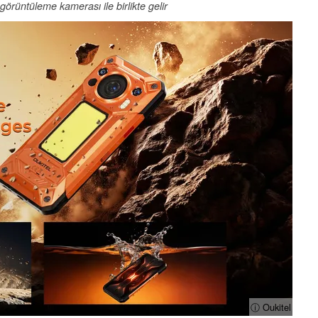
örüntüleme kamerası ile birlikte gelir
ⓘ Oukitel