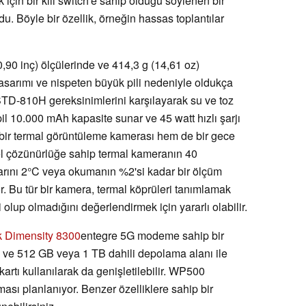
çin bir kill switch'e sahip olduğu söylenen bir
du. Böyle bir özellik, örneğin hassas toplantılar
,90 inç) ölçülerinde ve 414,3 g (14,61 oz)
asarımı ve nispeten büyük pili nedeniyle oldukça
-STD-810H gereksinimlerini karşılayarak su ve toz
 pil 10.000 mAh kapasite sunar ve 45 watt hızlı şarjı
 bir termal görüntüleme kamerası hem de bir gece
el çözünürlüğe sahip termal kameranın 40
larını 2°C veya okumanın %2'si kadar bir ölçüm
liyor. Bu tür bir kamera, termal köprüleri tanımlamak
olup olmadığını değerlendirmek için yararlı olabilir.
 Dimensity 8300
entegre 5G modeme sahip bir
 ve 512 GB veya 1 TB dahili depolama alanı ile
 kartı kullanılarak da genişletilebilir. WP500
lması planlanıyor. Benzer özelliklere sahip bir