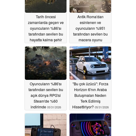
Tarih öncesi
Antik Roma'dan
zamanlarda geçen ve
esinlenen ve
oyuncuların %86'sı
oyuncuların %95'i
tarafından sevilen bu
tarafından sevilen bu
hayatta kalma şehir
macera oyunu
kurma oyunu Steam'de
Steam'de %75
%50 indirimli
indirimde
06/04/2026
06/02/2026
Oyuncuların %86'sı
"Bu çok üzücü": Forza
tarafından sevilen bu
Horizon 6'nın Araba
açık dünya RPG'si
Buluşmaları Neden
Steam'de %60
Terk Edilmiş
indirimde
Hissettiriyor?
05/31/2026
05/31/2026