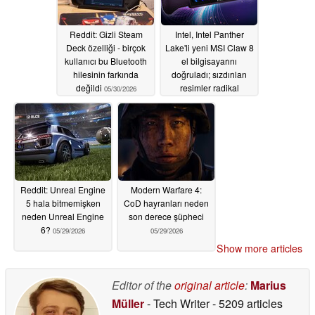
Reddit: Gizli Steam
Intel, Intel Panther
Deck özelliği - birçok
Lake'li yeni MSI Claw 8
kullanıcı bu Bluetooth
el bilgisayarını
hilesinin farkında
doğruladı; sızdırılan
değildi
resimler radikal
05/30/2026
yeniden tasarımı ortaya
koyuyor
05/29/2026
Reddit: Unreal Engine
Modern Warfare 4:
5 hala bitmemişken
CoD hayranları neden
neden Unreal Engine
son derece şüpheci
6?
05/29/2026
05/29/2026
Show more articles
Editor of the
original article
:
Marius
Müller
- Tech Writer
- 5209 articles