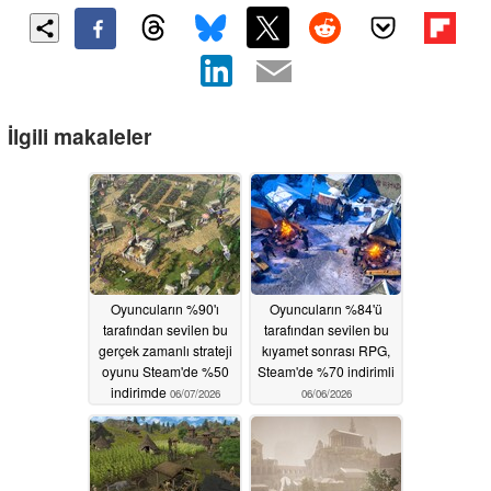
İlgili makaleler
Oyuncuların %90'ı
Oyuncuların %84'ü
tarafından sevilen bu
tarafından sevilen bu
gerçek zamanlı strateji
kıyamet sonrası RPG,
oyunu Steam'de %50
Steam'de %70 indirimli
indirimde
06/07/2026
06/06/2026