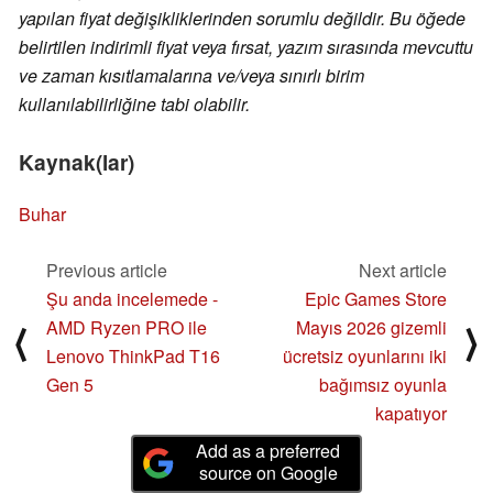
yapılan fiyat değişikliklerinden sorumlu değildir. Bu öğede
belirtilen indirimli fiyat veya fırsat, yazım sırasında mevcuttu
ve zaman kısıtlamalarına ve/veya sınırlı birim
kullanılabilirliğine tabi olabilir.
Kaynak(lar)
Buhar
Previous article
Next article
Şu anda incelemede -
Epic Games Store
AMD Ryzen PRO ile
Mayıs 2026 gizemli
⟨
⟩
Lenovo ThinkPad T16
ücretsiz oyunlarını iki
Gen 5
bağımsız oyunla
kapatıyor
Add as a preferred
source on Google