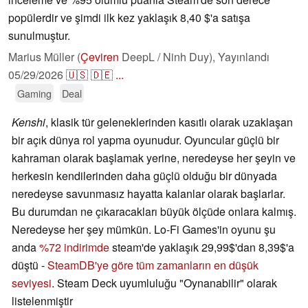
popülerdir ve şimdi ilk kez yaklaşık 8,40 $'a satışa
sunulmuştur.
Marius Müller (
Çeviren
DeepL / Ninh Duy),
Yayınlandı
05/29/2026
🇺🇸
🇩🇪
...
Gaming
Deal
Kenshi
, klasik tür geleneklerinden kasıtlı olarak uzaklaşan
bir açık dünya rol yapma oyunudur. Oyuncular güçlü bir
kahraman olarak başlamak yerine, neredeyse her şeyin ve
herkesin kendilerinden daha güçlü olduğu bir dünyada
neredeyse savunmasız hayatta kalanlar olarak başlarlar.
Bu durumdan ne çıkaracakları büyük ölçüde onlara kalmış.
Neredeyse her şey mümkün. Lo-Fi Games'in oyunu şu
anda
%72 indirimde
steam'de yaklaşık 29,99$'dan 8,39$'a
düştü -
SteamDB'ye göre tüm zamanların en düşük
seviyesi
. Steam Deck uyumluluğu "Oynanabilir" olarak
listelenmiştir