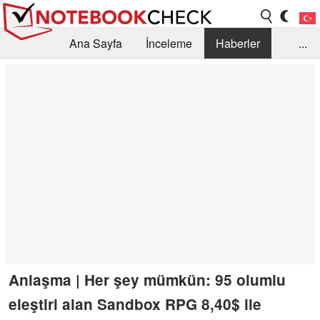
Ana Sayfa
İnceleme
Haberler
...
Öneri /SSS
Kütüphane
Satın Alma Rehberi
Arama
İletişim
Anlaşma | Her şey mümkün: 95 olumlu
eleştiri alan Sandbox RPG 8,40$ ile