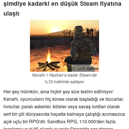
şimdiye kadarki en düşük Steam fiyatına
ulaştı
ⓘ Lo-Fi Games
Kenshi 1 Haziran'a kadar Steam'de
%72 indirimle satılıyor.
Her şey mümkün, ama hiçbir şey size teslim edilmiyor:
Kenshi, oyuncuların hiç kimse olarak başladığı ve tüccarlar,
hırsızlar, paralı askerler, köleler veya savaş lordları olarak
sert bir çöl dünyasında hayatta kalmaya çalıştığı acımasızca
açık uçlu bir RPG'dir. Sandbox RPG, 110.000'den fazla
inceleme ve %95 olumlu puanla Steam'de son derece