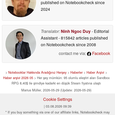
published on Notebookcheck
since
2024
Translator:
Ninh Ngoc Duy
- Editorial
Assistant
- 815842 articles published
on Notebookcheck
since 2008
contact me via:
Facebook
>
Notebooklar Hakkında Aradığınız Herşey
>
Haberler
>
Haber Arşivi
>
Haber arşivi 2026 05
> Her şey mümkün: 95 olumlu eleştiri alan Sandbox
RPG 8,40$ ile şimdiye kadarki en düşük Steam fiyatına ulaştı
Marius Müller, 2026-05-29 (Update: 2026-05-29)
Cookie Settings
| 03.08.2026 09:39
* If you buy something via one of our affiliate links, Notebookcheck may