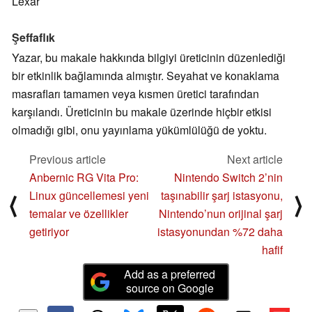
Lexar
Şeffaflık
Yazar, bu makale hakkında bilgiyi üreticinin düzenlediği
bir etkinlik bağlamında almıştır. Seyahat ve konaklama
masrafları tamamen veya kısmen üretici tarafından
karşılandı. Üreticinin bu makale üzerinde hiçbir etkisi
olmadığı gibi, onu yayınlama yükümlülüğü de yoktu.
Previous article
Next article
Anbernic RG Vita Pro:
Nintendo Switch 2’nin
Linux güncellemesi yeni
taşınabilir şarj istasyonu,
⟨
⟩
temalar ve özellikler
Nintendo’nun orijinal şarj
getiriyor
istasyonundan %72 daha
hafif
Add as a preferred
source on Google