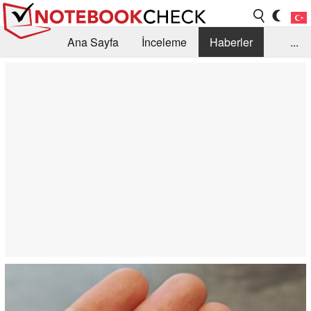
Ana Sayfa
İnceleme
Haberler
...
Öneri /SSS
Kütüphane
Satın Alma Rehberi
Arama
İletişim