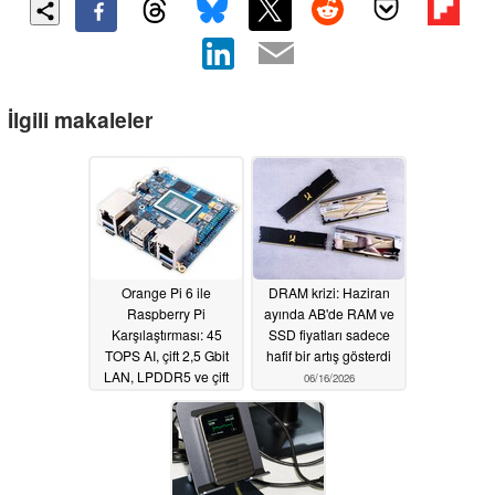
İlgili makaleler
Orange Pi 6 ile
DRAM krizi: Haziran
Raspberry Pi
ayında AB'de RAM ve
Karşılaştırması: 45
SSD fiyatları sadece
TOPS AI, çift 2,5 Gbit
hafif bir artış gösterdi
LAN, LPDDR5 ve çift
06/16/2026
PCIe 4 SSD
06/18/2026