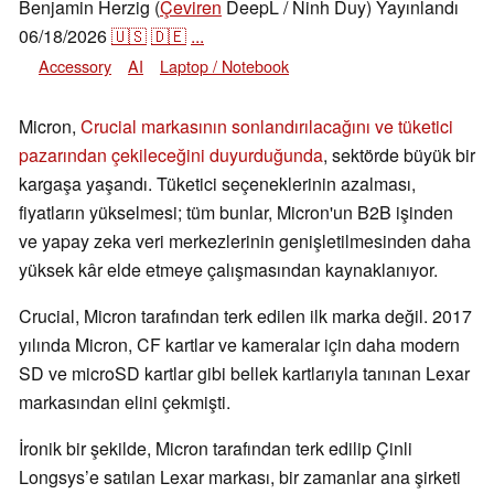
Benjamin Herzig (
Çeviren
DeepL / Ninh Duy)
Yayınlandı
06/18/2026
🇺🇸
🇩🇪
...
Accessory
AI
Laptop / Notebook
Micron,
Crucial markasının sonlandırılacağını ve tüketici
pazarından çekileceğini duyurduğunda
, sektörde büyük bir
kargaşa yaşandı. Tüketici seçeneklerinin azalması,
fiyatların yükselmesi; tüm bunlar, Micron'un B2B işinden
ve yapay zeka veri merkezlerinin genişletilmesinden daha
yüksek kâr elde etmeye çalışmasından kaynaklanıyor.
Crucial, Micron tarafından terk edilen ilk marka değil. 2017
yılında Micron, CF kartlar ve kameralar için daha modern
SD ve microSD kartlar gibi bellek kartlarıyla tanınan Lexar
markasından elini çekmişti.
İronik bir şekilde, Micron tarafından terk edilip Çinli
Longsys’e satılan Lexar markası, bir zamanlar ana şirketi