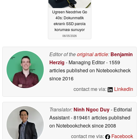
Ugreen Neodrive Go
40s: Dokunmatik
ekranlı SSD parola
koruması sunuyor
06/05/2026
Editor of the
original article
:
Benjamin
Herzig
- Managing Editor
- 1559
articles published on Notebookcheck
since 2016
contact me via:
LinkedIn
Translator:
Ninh Ngoc Duy
- Editorial
Assistant
- 819461 articles published
on Notebookcheck
since 2008
contact me via:
Facebook