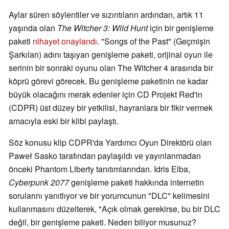
Aylar süren söylentiler ve sızıntıların ardından, artık 11
yaşında olan
The Witcher 3: Wild Hunt
için bir genişleme
paketi
nihayet onaylandı
. "Songs of the Past" (Geçmişin
Şarkıları) adını taşıyan genişleme paketi, orijinal oyun ile
serinin bir sonraki oyunu olan The Witcher 4 arasında bir
köprü görevi görecek. Bu genişleme paketinin ne kadar
büyük olacağını merak edenler için CD Projekt Red'in
(CDPR) üst düzey bir yetkilisi, hayranlara bir fikir vermek
amacıyla eski bir klibi paylaştı.
Söz konusu klip CDPR'da Yardımcı Oyun Direktörü olan
Paweł Sasko tarafından paylaşıldı ve yayınlanmadan
önceki Phantom Liberty tanıtımlarından. Idris Elba,
Cyberpunk 2077
genişleme paketi hakkında internetin
sorularını yanıtlıyor ve bir yorumcunun "DLC" kelimesini
kullanmasını düzelterek, "Açık olmak gerekirse, bu bir DLC
değil, bir genişleme paketi. Neden biliyor musunuz?