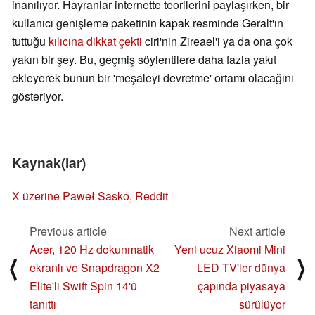
inanılıyor. Hayranlar internette teorilerini paylaşırken, bir
kullanıcı genişleme paketinin kapak resminde Geralt'ın
tuttuğu
kılıcına dikkat çekti
ciri'nin Zireael'i ya da ona çok
yakın bir şey. Bu, geçmiş söylentilere daha fazla yakıt
ekleyerek bunun bir 'meşaleyi devretme' ortamı olacağını
gösteriyor.
Kaynak(lar)
X üzerine Paweł Sasko
,
Reddit
Previous article
Next article
Acer, 120 Hz dokunmatik
Yeni ucuz Xiaomi Mini
⟨
⟩
ekranlı ve Snapdragon X2
LED TV'ler dünya
Elite'li Swift Spin 14'ü
çapında piyasaya
tanıttı
sürülüyor