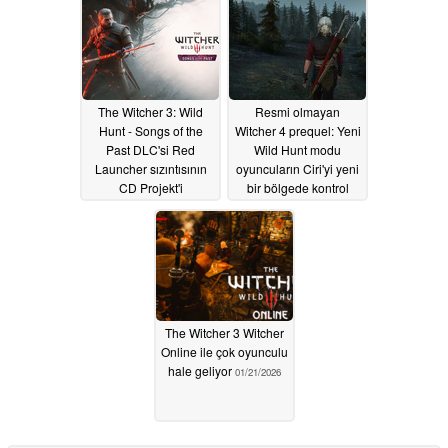
The Witcher 3: Wild
Resmi olmayan
Hunt - Songs of the
Witcher 4 prequel: Yeni
Past DLC'si Red
Wild Hunt modu
Launcher sızıntısının
oyuncuların Ciri'yi yeni
CD Projekt'i
bir bölgede kontrol
zorlamasının ardından
etmesini sağlıyor
resmen duyuruldu
02/11/2026
05/27/2026
The Witcher 3 Witcher
Online ile çok oyunculu
hale geliyor
01/21/2026