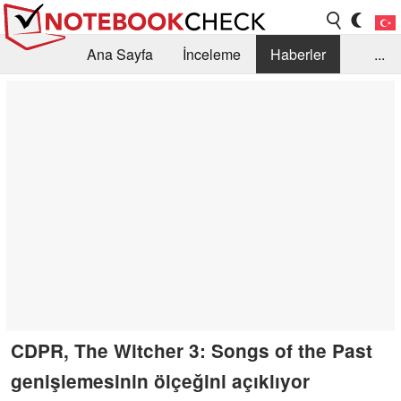
Ana Sayfa
İnceleme
Haberler
...
Öneri /SSS
Kütüphane
Satın Alma Rehberi
Arama
İletişim
CDPR, The Witcher 3: Songs of the Past
genişlemesinin ölçeğini açıklıyor