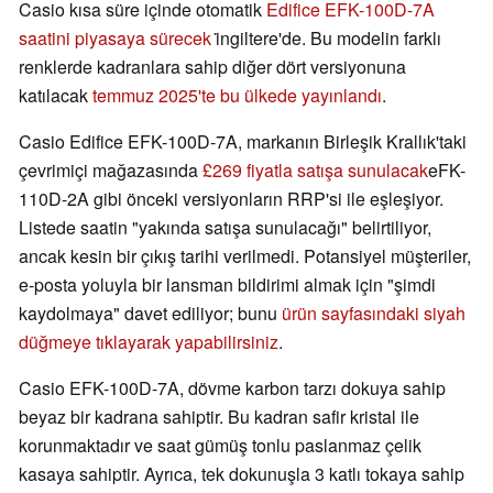
Casio kısa süre içinde otomatik
Edifice EFK-100D-7A
saatini piyasaya sürecek
i̇ngiltere'de. Bu modelin farklı
renklerde kadranlara sahip diğer dört versiyonuna
katılacak
temmuz 2025'te bu ülkede yayınlandı
.
Casio Edifice EFK-100D-7A, markanın Birleşik Krallık'taki
çevrimiçi mağazasında
£269 fiyatla satışa sunulacak
eFK-
110D-2A gibi önceki versiyonların RRP'si ile eşleşiyor.
Listede saatin "yakında satışa sunulacağı" belirtiliyor,
ancak kesin bir çıkış tarihi verilmedi. Potansiyel müşteriler,
e-posta yoluyla bir lansman bildirimi almak için "şimdi
kaydolmaya" davet ediliyor; bunu
ürün sayfasındaki siyah
düğmeye tıklayarak yapabilirsiniz
.
Casio EFK-100D-7A, dövme karbon tarzı dokuya sahip
beyaz bir kadrana sahiptir. Bu kadran safir kristal ile
korunmaktadır ve saat gümüş tonlu paslanmaz çelik
kasaya sahiptir. Ayrıca, tek dokunuşla 3 katlı tokaya sahip