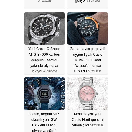
geliyor
04/23/2026
04/23/2026
Yeni Casio G-Shock
Zamanlayıcı çerçeveli
MTG-B4000 karbon
uygun fiyatlı Casio
çerçeveli saatler
MRW-230H saat
yakında piyasaya
Avrupa'da satışa
çıkıyor
sunuldu
04/23/2026
04/23/2026
Casio, negatif MIP
Metal kayışlı yeni
ekranlı yeni GW-
Casio Heritage saat
BX5600 saatini
ortaya çıktı
04/22/2026
piyasaya sürdü