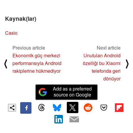
Kaynak(lar)
Casio
Previous article
Next article
Ekonomik güç merkezi
Unutulan Android
⟨
⟩
performansıyla Android
özelliği bu Xiaomi
rakiplerine hükmediyor
telefonda geri
dönüyor
Add as a preferred
source on Google