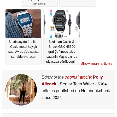
04/22/2026
Sınırlı sayıda üretilen
Sızdırılan Casio G-
Casio metal kayışlı
Shock GBX-H5600
saat Avrupa'da satışa
grafiği, fitness takip
sunuldu
saatinin Mayıs ayında
04/21/2026
piyasaya sürüleceğini
Show more articles
ortaya koyuyor
04/20/2026
Editor of the
original article
:
Polly
Allcock
- Senior Tech Writer
- 5964
articles published on Notebookcheck
since 2021