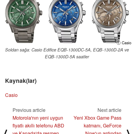
ⓘ Casio
Soldan sağa: Casio Edifice EQB-1300DC-5A, EQB-1300D-2A ve
EQB-1300D-5A saatler
Kaynak(lar)
Casio
Previous article
Next article
Motorola'nın yeni uygun
Yeni Xbox Game Pass
fiyatlı akıllı telefonu ABD
katmanı, GeForce
⟨
⟩
ve Kanada'da resmen
Now'un ardından