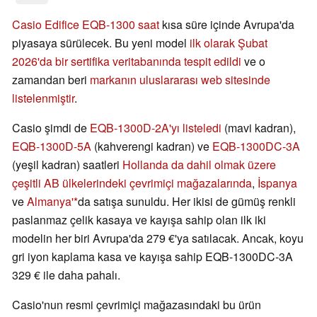
Casio Edifice EQB-1300 saat
kısa süre içinde Avrupa'da
piyasaya sürülecek. Bu yeni model
ilk olarak Şubat
2026'da bir sertifika veritabanında tespit edildi
ve o
zamandan beri
markanın uluslararası web sitesinde
listelenmiştir
.
Casio şimdi de
EQB-1300D-2A'yı listeledi
(mavi kadran),
EQB-1300D-5A
(kahverengi kadran) ve
EQB-1300DC-3A
(yeşil kadran) saatleri
Hollanda da dahil olmak üzere
çeşitli AB ülkelerindeki çevrimiçi mağazalarında
,
İspanya
ve
Almanya'
da satışa sunuldu. Her ikisi de gümüş renkli
paslanmaz çelik kasaya ve kayışa sahip olan ilk iki
modelin her biri Avrupa'da 279 €'ya satılacak. Ancak, koyu
gri iyon kaplama kasa ve kayışa sahip EQB-1300DC-3A
329 € ile daha pahalı.
Casio'nun resmi çevrimiçi mağazasındaki bu ürün