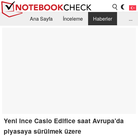
Ana Sayfa
İnceleme
Haberler
...
Öneri /SSS
Kütüphane
Satın Alma Rehberi
Arama
İletişim
Yeni ince Casio Edifice saat Avrupa'da
piyasaya sürülmek üzere