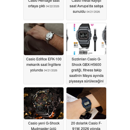
Casio Heritage saat
Casio metal kayışlı
ortaya çıktı
saat Avrupa'da satışa
04/22/2026
sunuldu
04/21/2026
Casio Edifice EFK-100
Sızdırılan Casio G-
mekanik saat İngiltere
Shock GBX-H5600
yolunda
grafiği, fitness takip
04/21/2026
saatinin Mayıs ayında
piyasaya sürüleceğini
ortaya koyuyor
04/20/2026
Casio yeni G-Shock
20 dolarlık Casio F-
Mudmaster üçlü
91W, 2026 yılında