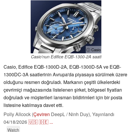
ⓘ Casio
Casio'nun Edifice EQB-1300-2A saati
Casio, Edifice EQB-1300D-2A, EQB-1300D-5A ve EQB-
1300DC-3A saatlerinin Avrupa'da piyasaya sürülmek üzere
olduğunu resmen doğruladı. Markanın çeşitli ülkelerdeki
çevrimiçi mağazasında listelenen şirket, bölgesel fiyatları
doğruladı ve müşterileri lansman bildirimleri için bir posta
listesine katılmaya davet etti.
Polly Allcock (
Çeviren
DeepL / Ninh Duy),
Yayınlandı
04/18/2026
🇺🇸
🇩🇪
...
Watch