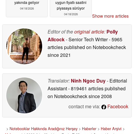
yakında geliyor
uygun fiyatlı saatini
piyasaya sürüyor
04/18/2026
04/18/2026
Show more articles
Editor of the
original article
:
Polly
Allcock
- Senior Tech Writer
- 5965
articles published on Notebookcheck
since 2021
Translator:
Ninh Ngoc Duy
- Editorial
Assistant
- 819461 articles published
on Notebookcheck
since 2008
contact me via:
Facebook
>
Notebooklar Hakkında Aradığınız Herşey
>
Haberler
>
Haber Arşivi
>