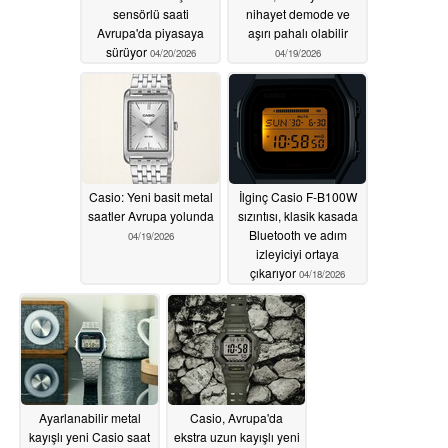
sensörlü saati
nihayet demode ve
Avrupa'da piyasaya
aşırı pahalı olabilir
sürüyor
04/20/2026
04/19/2026
Casio: Yeni basit metal
İlginç Casio F-B100W
saatler Avrupa yolunda
sızıntısı, klasik kasada
Bluetooth ve adım
04/19/2026
izleyiciyi ortaya
çıkarıyor
04/18/2026
Ayarlanabilir metal
Casio, Avrupa'da
kayışlı yeni Casio saat
ekstra uzun kayışlı yeni