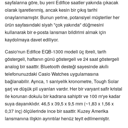
sayfalarına göre, bu yeni Edifice saatler yakında çıkacak
olarak işaretlenmiş, ancak kesin bir çıkış tarihi
onaylanmamıştır. Bunun yerine, potansiyel müşteriler her
ürün sayfasındaki siyah "çok yakında" düğmesini
kullanarak bir e-posta lansman bildirimi almak için
kaydolmaya davet ediliyor.
Casio'nun Edifice EQB-1300 modeli üç ibreli, tarih
göstergeli, haftanın günü göstergeli ve 24 saat göstergeli
analog bir saattir. Bluetooth desteği sayesinde akıllı
telefonunuzdaki Casio Watches uygulamasına
bağlanabilir. Ayrıca, 1 saniyelik kronometre, Tough Solar
şarj ve düşük pil uyarıları vardır. Her bir varyant safir kristal
ile korunan dokulu bir kadrana sahiptir ve 100 m'ye kadar
suya dayanıklıdır. 46,5 x 39,5 x 9,5 mm (~1,83 x 1,56 x
0,37 inç) ölçülerinde ince bir saattir. Kuzey Amerika
lansmanına ilişkin ayrıntılar henüz teyit edilmemiştir.