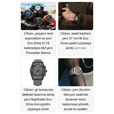
sürüldü
olarak piyasaya
07/02/2026
sürüldü
07/01/2026
Citizen, yepyeni renk
Citizen, sedef kadranlı
seçenekleri ve yeni
yeni 37 mm’lik Eco-
Eco-Drive E118
Drive saatini piyasaya
kalibresiyle dört yeni
sürdü
06/27/2026
Promaster Marine
dalgıç saatini piyasaya
sürdü
07/01/2026
Citizen, gri tonlarında
Citizen, yeni Zenshin
taktiksel tasarıma sahip
titanyum saatinde
yeni Nighthawk Eco-
tamamen krom
Drive kronografını
kaplamaya yöneldi,
piyasaya sürdü
ancak bu saatten
sadece 600 kişi sahip
06/27/2026