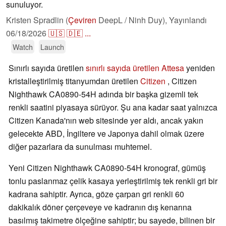
sunuluyor.
Kristen Spradlin (
Çeviren
DeepL / Ninh Duy),
Yayınlandı
06/18/2026
🇺🇸
🇩🇪
...
Watch
Launch
Sınırlı sayıda üretilen
sınırlı sayıda üretilen Attesa
yeniden
kristalleştirilmiş titanyumdan üretilen
Citizen
, Citizen
Nighthawk CA0890-54H adında bir başka gizemli tek
renkli saatini piyasaya sürüyor. Şu ana kadar saat yalnızca
Citizen Kanada'nın web sitesinde yer aldı, ancak yakın
gelecekte ABD, İngiltere ve Japonya dahil olmak üzere
diğer pazarlara da sunulması muhtemel.
Yeni Citizen Nighthawk CA0890-54H kronograf, gümüş
tonlu paslanmaz çelik kasaya yerleştirilmiş tek renkli gri bir
kadrana sahiptir. Ayrıca, göze çarpan gri renkli 60
dakikalık döner çerçeveye ve kadranın dış kenarına
basılmış takimetre ölçeğine sahiptir; bu sayede, bilinen bir