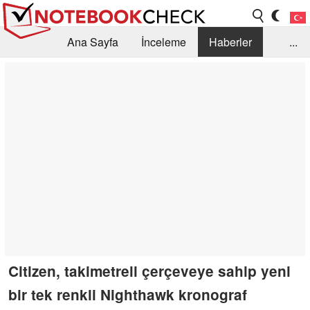
Ana Sayfa
İnceleme
Haberler
...
Öneri /SSS
Kütüphane
Satın Alma Rehberi
Arama
İletişim
Citizen, takimetreli çerçeveye sahip yeni
bir tek renkli Nighthawk kronograf