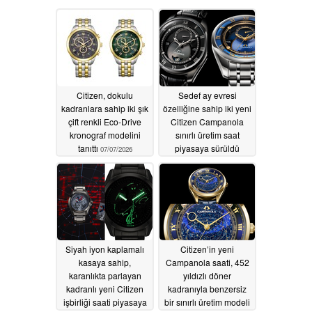
Citizen, dokulu
Sedef ay evresi
kadranlara sahip iki şık
özelliğine sahip iki yeni
çift renkli Eco-Drive
Citizen Campanola
kronograf modelini
sınırlı üretim saat
tanıttı
piyasaya sürüldü
07/07/2026
07/04/2026
Siyah iyon kaplamalı
Citizen’in yeni
kasaya sahip,
Campanola saati, 452
karanlıkta parlayan
yıldızlı döner
kadranlı yeni Citizen
kadranıyla benzersiz
işbirliği saati piyasaya
bir sınırlı üretim modeli