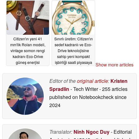
olabilecek
06/26/2026
Citizen'ın yeni 41
Sınırlı üretim: Citizen'ın
mm'lik Rolan modeli,
sedef kadranlı ve Eco-
vintage somon rengi
Drive teknolojisine
kadranı Eco-Drive
sahip yeni kompakt
güneş enerjisi
işbirliği saati piyasaya
Show more articles
teknolojisiyle
çıktı
06/16/2026
birleştiriyor
06/16/2026
Editor of the
original article
:
Kristen
Spradlin
- Tech Writer
- 255 articles
published on Notebookcheck
since
2024
Translator:
Ninh Ngoc Duy
- Editorial