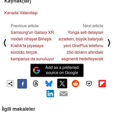
Kaynak(lar)
Kanada Vatandaşı
Previous article
Next article
Samsung'un Galaxy XR
Yonga seti detayları
modeli nihayet Birleşik
sızarken, büyük bataryalı
⟨
⟩
Krallık'ta piyasaya
yeni OnePlus telefonu
sürüldü; birçok
250 doların altındaki
kampanya da sunuluyor
segmenti hedefleyecek
Add as a preferred
source on Google
İlgili makaleler