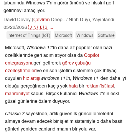
tabanında Windows 7'nin görünümünü ve hissini geri
getirmeyi amaçlıyor.
David Devey (
Çeviren
DeepL / Ninh Duy),
Yayınlandı
05/22/2026
🇺🇸
🇪🇸
...
Internet of Things (IoT)
Microsoft
Windows
Software
Microsoft,
Windows 11
'in daha az popüler olan bazı
özelliklerinde geri adım atıyor olsa da
Copilot
entegrasyonu
geri getirerek
görev çubuğu
özelleştirmeleri
ve en son işletim sistemine çok ihtiyaç
duyulan
hız artışı
windows 11'in, Windows 11
'den daha iyi
olduğu gerçeğinden kaçış yok
hala
bir
reklam i̇sti̇lasi
,
mahremiyet
kabus. Birçok kullanıcı
Windows 7
'nin eski
güzel günlerine özlem duyuyor.
Classic 7
sayesinde, artık güvenlik güncellemelerini
almaya devam edecek bir işletim sistemiyle o daha basit
günleri yeniden canlandırmanın bir yolu var.