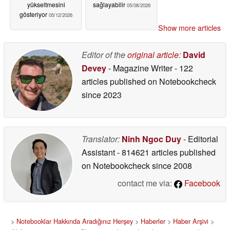
yükseltmesini
sağlayabilir
05/08/2026
gösteriyor
05/12/2026
Show more articles
Editor of the
original article
:
David
Devey
- Magazine Writer
- 122
articles published on Notebookcheck
since 2023
Translator:
Ninh Ngoc Duy
- Editorial
Assistant
- 814621 articles published
on Notebookcheck
since 2008
contact me via:
Facebook
>
Notebooklar Hakkında Aradığınız Herşey
>
Haberler
>
Haber Arşivi
>