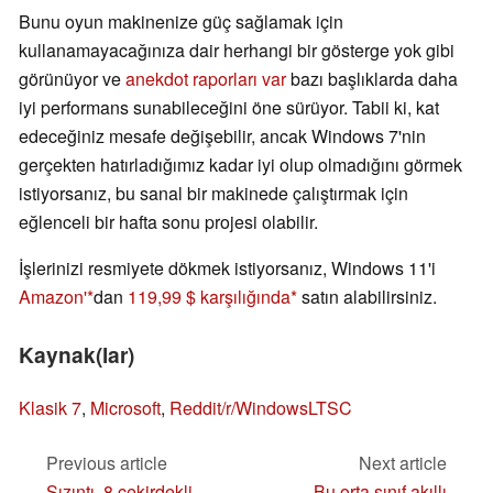
Bunu oyun makinenize güç sağlamak için
kullanamayacağınıza dair herhangi bir gösterge yok gibi
görünüyor ve
anekdot raporları var
bazı başlıklarda daha
iyi performans sunabileceğini öne sürüyor. Tabii ki, kat
edeceğiniz mesafe değişebilir, ancak Windows 7'nin
gerçekten hatırladığımız kadar iyi olup olmadığını görmek
istiyorsanız, bu sanal bir makinede çalıştırmak için
eğlenceli bir hafta sonu projesi olabilir.
İşlerinizi resmiyete dökmek istiyorsanız, Windows 11'i
Amazon'
dan
119,99 $ karşılığında
satın alabilirsiniz.
Kaynak(lar)
Klasik 7
,
Microsoft
,
Reddit/r/WindowsLTSC
Previous article
Next article
Sızıntı, 8 çekirdekli
Bu orta sınıf akıllı