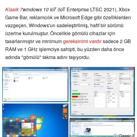
Klasik 7
windows 10 IoT
(IoT Enterprise LTSC 2021), Xbox
Game Bar, reklamcılık ve Microsoft Edge gibi özelliklerden
vazgeçen, Windows'un sadeleştirilmiş, hafif bir sürümü
üzerine kurulmuştur. Öncelikle gömülü cihazlar için
tasarlanmıştır ve minimum
gereksinimi vardır
sadece 2 GB
RAM ve 1 GHz işlemciye sahipti, bu yüzden daha önce
adında "gömülü" takma adını taşıyordu.
ⓘ Classic 7