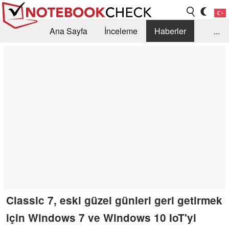
Ana Sayfa
İnceleme
Haberler
...
Öneri /SSS
Kütüphane
Satın Alma Rehberi
Arama
İletişim
Classic 7, eski güzel günleri geri getirmek
için Windows 7 ve Windows 10 IoT'yi