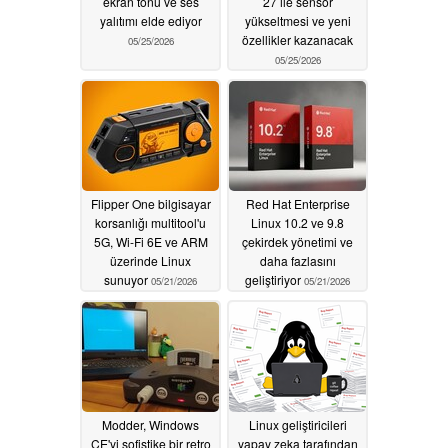
ekran tonu ve ses
27 ile sensör
yalıtımı elde ediyor
yükseltmesi ve yeni
özellikler kazanacak
05/25/2026
05/25/2026
Flipper One bilgisayar
Red Hat Enterprise
korsanlığı multitool'u
Linux 10.2 ve 9.8
5G, Wi-Fi 6E ve ARM
çekirdek yönetimi ve
üzerinde Linux
daha fazlasını
sunuyor
geliştiriyor
05/21/2026
05/21/2026
Modder, Windows
Linux geliştiricileri
CE'yi sofistike bir retro
yapay zeka tarafından