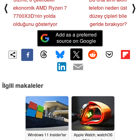
⟨
⟩
ekonomik AMD Ryzen 7
telefon neden üst
7700X3D'nin yolda
düzey çipleri bile
olduğunu gösteriyor
geride bırakıyor?
Add as a preferred
source on Google
İlgili makaleler
Windows 11 Insider'lar
Apple Watch, watchOS