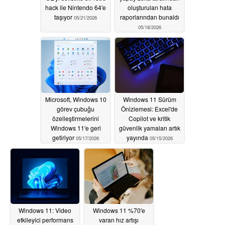
hack ile Nintendo 64'e
oluşturulan hata
taşıyor
raporlarından bunaldı
05/21/2026
05/18/2026
Microsoft, Windows 10
Windows 11 Sürüm
görev çubuğu
Önizlemesi: Excel'de
özelleştirmelerini
Copilot ve kritik
Windows 11'e geri
güvenlik yamaları artık
getiriyor
yayında
05/17/2026
05/15/2026
Windows 11: Video
Windows 11 %70'e
etkileyici performans
varan hız artışı