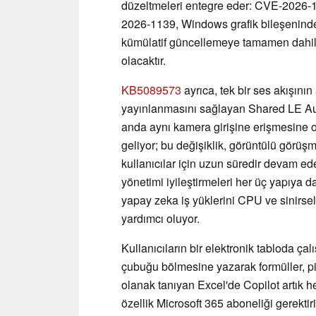
düzeltmeleri entegre eder: CVE-2026-11
2026-1139, Windows grafik bileşeninde b
kümülatif güncellemeye tamamen dahil e
olacaktır.
KB5089573
ayrıca, tek bir ses akışını
yayınlanmasını sağlayan Shared LE Aud
anda aynı kamera girişine erişmesine 
geliyor; bu değişiklik, görüntülü görüşme
kullanıcılar için uzun süredir devam ed
yönetimi iyileştirmeleri her üç yapıya 
yapay zeka iş yüklerini CPU ve sinirsel
yardımcı oluyor.
Kullanıcıların bir elektronik tabloda çal
çubuğu bölmesine yazarak formüller, piv
olanak tanıyan Excel'de Copilot artık
özellik Microsoft 365 aboneliği gerektir