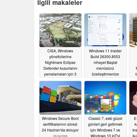
İlgili makaleler
CISA, Windows
Windows 11 Insider
yöneticilerine
Build 26300.8553
Nightmare Eclipse
nihayet Başlat
Defender kusurlarını
menüsünü
yamalamaları için 3
özelleştirmenize
Haziran'a kadar süre
olanak tanıyor
06/01/2026
verdi
06/01/2026
Windows Secure Boot
Classic 7, eski güzel
E
sertifikalarının süresi
günleri geri getirmek
k
24 Haziran'da doluyor
için Windows 7 ve
In
Windows 10 IoT'yi
ku
05/24/2026