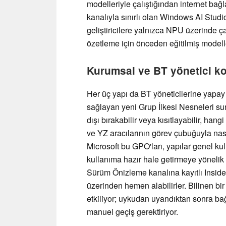
modelleriyle çalıştığından internet bağ
kanalıyla sınırlı olan Windows AI Studio 
geliştiricilere yalnızca NPU üzerinde ç
özetleme için önceden eğitilmiş modelle
Kurumsal ve BT yönetici kon
Her üç yapı da BT yöneticilerine yapay
sağlayan yeni Grup İlkesi Nesneleri sun
dışı bırakabilir veya kısıtlayabilir, ha
ve YZ aracılarının görev çubuğuyla nasıl 
Microsoft bu GPO'ları, yapılar genel k
kullanıma hazır hale getirmeye yönelik 
Sürüm Önizleme kanalına kayıtlı Insid
üzerinden hemen alabilirler. Bilinen bi
etkiliyor; uykudan uyandıktan sonra ba
manuel geçiş gerektiriyor.