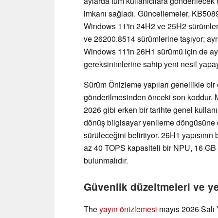
aylarda tüm kullanıcılara gönderilecek 
imkanı sağladı. Güncellemeler, KB5089
Windows 11'in 24H2 ve 25H2 sürümlerin
ve 26200.8514 sürümlerine taşıyor; ay
Windows 11'in 26H1 sürümü için de ayr
gereksinimlerine sahip yeni nesil yapay 
Sürüm Önizleme yapıları genellikle bir 
gönderilmesinden önceki son koddur. M
2026 gibi erken bir tarihte genel kullan
dönüş bilgisayar yenileme döngüsüne 
sürüleceğini belirtiyor. 26H1 yapısının 
az 40 TOPS kapasiteli bir NPU, 16 
bulunmalıdır.
Güvenlik düzeltmeleri ve ye
The
yayın önizlemesi
mayıs 2026 Salı Ya