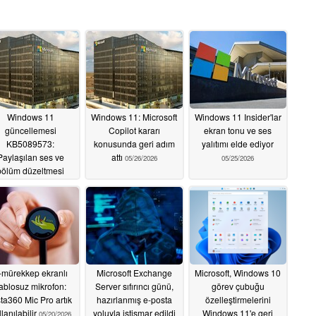
Windows 11
Windows 11: Microsoft
Windows 11 Insider'lar
güncellemesi
Copilot kararı
ekran tonu ve ses
KB5089573:
konusunda geri adım
yalıtımı elde ediyor
Paylaşılan ses ve
attı
05/26/2026
05/25/2026
bölüm düzeltmesi
05/27/2026
-mürekkep ekranlı
Microsoft Exchange
Microsoft, Windows 10
ablosuz mikrofon:
Server sıfırıncı günü,
görev çubuğu
sta360 Mic Pro artık
hazırlanmış e-posta
özelleştirmelerini
llanılabilir
yoluyla istismar edildi
Windows 11'e geri
05/20/2026