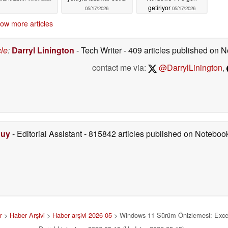
getiriyor
05/17/2026
05/17/2026
ow more articles
cle
:
Darryl Linington
- Tech Writer
- 409 articles published on
contact me via:
@DarrylLinington
,
Duy
- Editorial Assistant
- 815842 articles published on Notebo
r
>
Haber Arşivi
>
Haber arşivi 2026 05
> Windows 11 Sürüm Önizlemesi: Excel'de