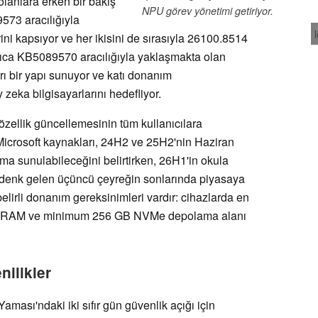
olanlara erken bir bakış
NPU görev yönetimi getiriyor.
573 aracılığıyla
i kapsıyor ve her ikisini de sırasıyla 26100.8514
rıca KB5089570 aracılığıyla yaklaşmakta olan
ı bir yapı sunuyor ve katı donanım
zeka bilgisayarlarını hedefliyor.
özellik güncellemesinin tüm kullanıcılara
icrosoft kaynakları, 24H2 ve 25H2'nin Haziran
ıma sunulabileceğini belirtirken, 26H1'in okula
denk gelen üçüncü çeyreğin sonlarında piyasaya
belirli donanım gereksinimleri vardır: cihazlarda en
GB RAM ve minimum 256 GB NVMe depolama alanı
nilikler
ması'ndaki iki sıfır gün güvenlik açığı için