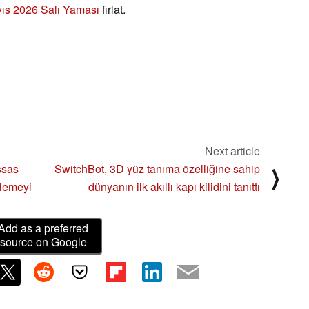
ıs 2026 Salı Yaması
fırlat.
Next article
ssas
SwitchBot, 3D yüz tanıma özelliğine sahip
⟩
nlemeyi
dünyanın ilk akıllı kapı kilidini tanıttı
Add as a preferred
source on Google