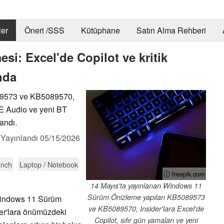
er
Öneri /SSS
Kütüphane
Satın Alma Rehberi
i: Excel'de Copilot ve kritik
nda
89573 ve KB5089570,
LE Audio ve yeni BT
landı.
,
Yayınlandı
05/15/2026
unch
Laptop / Notebook
ⓘ freepik.com
14 Mayıs'ta yayınlanan Windows 11
Sürüm Önizleme yapıları KB5089573
 Windows 11 Sürüm
ve KB5089570, Insider'lara Excel'de
er'lara önümüzdeki
Copilot, sıfır gün yamaları ve yeni