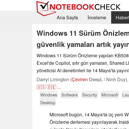
Ana Sayfa
İnceleme
Haberl
Windows 11 Sürüm Önizlemes
güvenlik yamaları artık yayı
Windows 11 Sürüm Önizleme yapıları KB50
Excel'de Copilot, sıfır gün yamaları, Shared 
yöneticisi AI denetimleri ile 14 Mayıs'ta yayın
Darryl Linington (
Çeviren
DeepL / Ninh Duy)
🇺🇸
🇩🇪
...
Windows
Software
Security
Microsoft
La
Desktop
Microsoft bugün, 14 Mayıs'ta üç yeni
Önizleme derlemesi yayınlayarak Insid