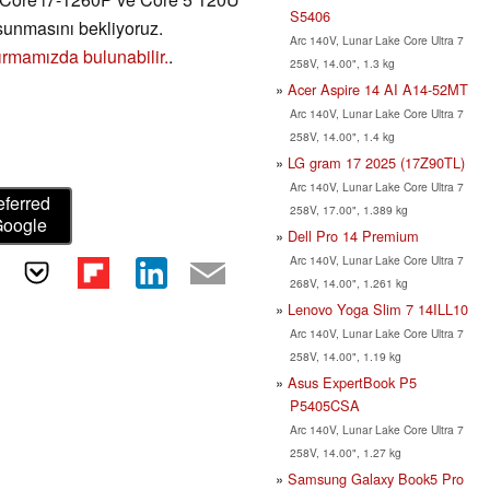
S5406
sunmasını bekliyoruz.
Arc 140V, Lunar Lake Core Ultra 7
tırmamızda bulunabilir.
.
258V, 14.00", 1.3 kg
Acer Aspire 14 AI A14-52MT
Arc 140V, Lunar Lake Core Ultra 7
258V, 14.00", 1.4 kg
LG gram 17 2025 (17Z90TL)
Arc 140V, Lunar Lake Core Ultra 7
eferred
258V, 17.00", 1.389 kg
Google
Dell Pro 14 Premium
Arc 140V, Lunar Lake Core Ultra 7
268V, 14.00", 1.261 kg
Lenovo Yoga Slim 7 14ILL10
Arc 140V, Lunar Lake Core Ultra 7
258V, 14.00", 1.19 kg
Asus ExpertBook P5
P5405CSA
Arc 140V, Lunar Lake Core Ultra 7
258V, 14.00", 1.27 kg
Samsung Galaxy Book5 Pro