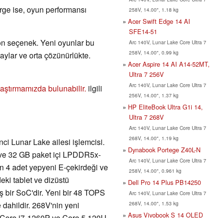
erge ise, oyun performansı
258V, 14.00", 1.18 kg
Acer Swift Edge 14 AI
SFE14-51
on seçenek. Yeni oyunlar bu
Arc 140V, Lunar Lake Core Ultra 7
258V, 14.00", 0.99 kg
aylar ve orta çözünürlükte.
Acer Aspire 14 AI A14-52MT,
Ultra 7 256V
Arc 140V, Lunar Lake Core Ultra 7
ılaştırmamızda bulunabilir.
ilgili
256V, 14.00", 1.37 kg
HP EliteBook Ultra G1i 14,
Ultra 7 268V
Arc 140V, Lunar Lake Core Ultra 7
268V, 14.00", 1.19 kg
nci Lunar Lake ailesi işlemcisi.
Dynabook Portege Z40L-N
 ve 32 GB paket içi LPDDR5x-
Arc 140V, Lunar Lake Core Ultra 7
an 4 adet yepyeni E-çekirdeği ve
258V, 14.00", 0.961 kg
eki tablet ve dizüstü
Dell Pro 14 Plus PB14250
ş bir SoC'dir. Yeni bir 48 TOPS
Arc 140V, Lunar Lake Core Ultra 7
268V, 14.00", 1.53 kg
dahildir. 268V'nin yeni
Asus Vivobook S 14 OLED
l. Core i7-1260P ve Core 5 120U