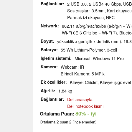
Bağlantılar
2 USB 3.0, 2 USB4 40 Gbps, USB-
Ses çıkışları: 3.5mm, Kart okuyuc
Parmak izi okuyucu, NFC
Network
802.11 a/​b/​g/​n/​ac/​ax/​be (a/b/g/n = 
Wi-Fi 6E 6 GHz be = Wi-Fi 7), Blueto
Boyut
yükseklik x genişlik x derinlik (mm): 19.
Batarya
55 Wh Lithium-Polymer, 3-cell
İşletim sistemi
Microsoft Windows 11 Pro
Kamera
Webcam: IR
Birincil Kamera: 5 MPix
Ek özellikler
Klavye: Chiclet, Klavye ışığı: evet
Ağırlık
1.84 kg
Bağlantılar
Dell anasayfa
Dell notebook kısmı
80%
- iyi
Ortalama Puan:
Ortalama
2
puan
2
(incelemeden)