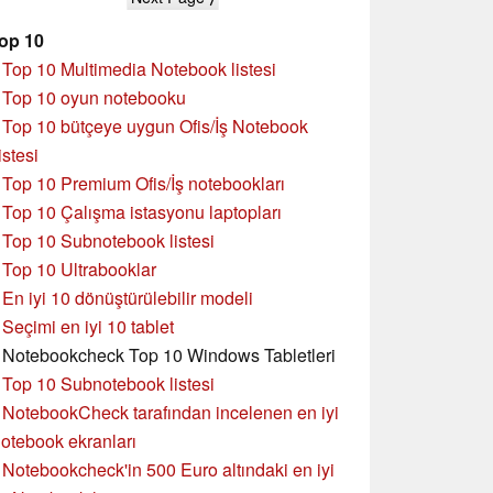
G47 Akıllı Telefon
İncelemesi
op 10
»
Top 10 Multimedia Notebook listesi
»
Top 10 oyun notebooku
»
Top 10 bütçeye uygun Ofis/İş Notebook
istesi
»
Top 10 Premium Ofis/İş notebookları
»
Top 10 Çalışma istasyonu laptopları
»
Top 10 Subnotebook listesi
»
Top 10 Ultrabooklar
»
En iyi 10 dönüştürülebilir modeli
»
Seçimi en iyi 10 tablet
»
Notebookcheck Top 10 Windows Tabletleri
»
Top 10 Subnotebook listesi
»
NotebookCheck tarafından incelenen en iyi
otebook ekranları
»
Notebookcheck'in 500 Euro altındaki en iyi