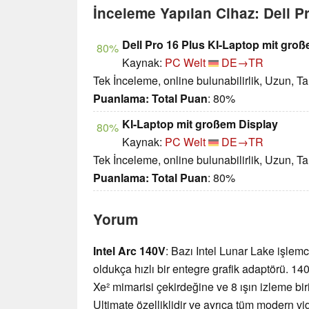
İnceleme Yapılan Cihaz: Dell 
Dell Pro 16 Plus KI-Laptop mit gro
80%
Kaynak:
PC Welt
DE→TR
Tek İnceleme, online bulunabilirlik, Uzun, T
Puanlama:
Total Puan
: 80%
KI-Laptop mit großem Display
80%
Kaynak:
PC Welt
DE→TR
Tek İnceleme, online bulunabilirlik, Uzun, T
Puanlama:
Total Puan
: 80%
Yorum
Intel Arc 140V
: Bazı Intel Lunar Lake işlemci
oldukça hızlı bir entegre grafik adaptörü. 1
Xe² mimarisi çekirdeğine ve 8 ışın izleme bir
Ultimate özelliklidir ve ayrıca tüm modern vi