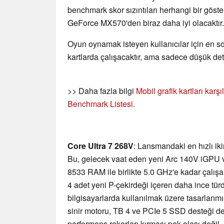
benchmark skor sızıntıları herhangi bir göst
GeForce MX570'den biraz daha iyi olacaktır.
Oyun oynamak isteyen kullanıcılar için en s
kartlarda çalışacaktır, ama sadece düşük det
>> Daha fazla bilgi
Mobil grafik kartları karş
Benchmark Listesi
.
Core Ultra 7 268V
: Lansmandaki en hızlı iki
Bu, gelecek vaat eden yeni Arc 140V iGPU
8533 RAM ile birlikte 5.0 GHz'e kadar çalış
4 adet yeni P-çekirdeği içeren daha ince türd
bilgisayarlarda kullanılmak üzere tasarlanmı
sinir motoru, TB 4 ve PCIe 5 SSD desteği de 
performans rekorları kırması pek olası deği