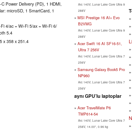
C Power Delivery (PD), 1 HDMI,
Arc 140V, Lunar Lake Core Ultra 9
T
ular: microSD, 1 SmartCard, 1
288V
MSI Prestige 16 AI+ Evo
B2VMG
Wi-Fi 4/ac = Wi-Fi 5/ax = Wi-Fi 6/
Arc 140V, Lunar Lake Core Ultra 9
oth 5.4
288V
L
85 x 358 x 251.4
Acer Swift 16 AI SF16-51,
Ultra 7 256V
Arc 140V, Lunar Lake Core Ultra 7
256V
Samsung Galaxy Book5 Pro
NP960
Arc 140V, Lunar Lake Core Ultra 7
256V
aynı GPU’lu laptoplar
Acer TravelMate P6
TMP614-54
N
Arc 140V, Lunar Lake Core Ultra 7
258V, 14.00", 0.96 kg