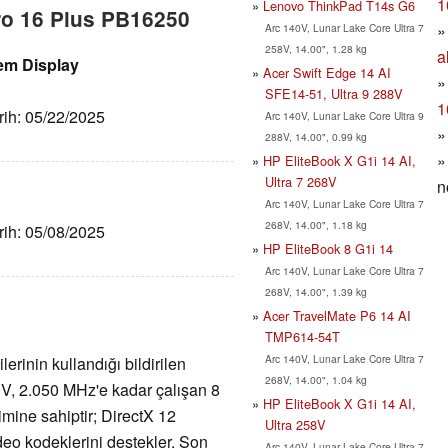
1
Lenovo ThinkPad T14s G6
Pro 16 Plus PB16250
Arc 140V, Lunar Lake Core Ultra 7
258V, 14.00", 1.28 kg
a
ßem Display
Acer Swift Edge 14 AI
SFE14-51, Ultra 9 288V
1
arih: 05/22/2025
Arc 140V, Lunar Lake Core Ultra 9
288V, 14.00", 0.99 kg
HP EliteBook X G1i 14 AI,
Ultra 7 268V
n
Arc 140V, Lunar Lake Core Ultra 7
268V, 14.00", 1.18 kg
arih: 05/08/2025
HP EliteBook 8 G1i 14
Arc 140V, Lunar Lake Core Ultra 7
268V, 14.00", 1.39 kg
Acer TravelMate P6 14 AI
TMP614-54T
Arc 140V, Lunar Lake Core Ultra 7
lerinin kullandığı bildirilen
268V, 14.00", 1.04 kg
40V, 2.050 MHz'e kadar çalışan 8
HP EliteBook X G1i 14 AI,
imine sahiptir; DirectX 12
Ultra 258V
deo kodeklerini destekler. Son
Arc 140V, Lunar Lake Core Ultra 7