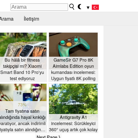
▼
Arama
İletişim
Bu hâlâ bir fitness
GameSir G7 Pro 8K
takipçisi mi? Xiaomi
Aimlabs Edition oyun
Smart Band 10 Pro'yu
kumandası incelemesi:
test ediyoruz
Uygun fiyatlı 8K polling
73%
Tam fiyatına satın
alındığında hayal kırıklığı
Antigravity A1
yaratıyor, ancak indirimli
incelemesi: Sürükleyici
fiyatıyla satın alındığında
360° uçuş artık çok kolay
değer – Motorola Moto
Next Page ⟩