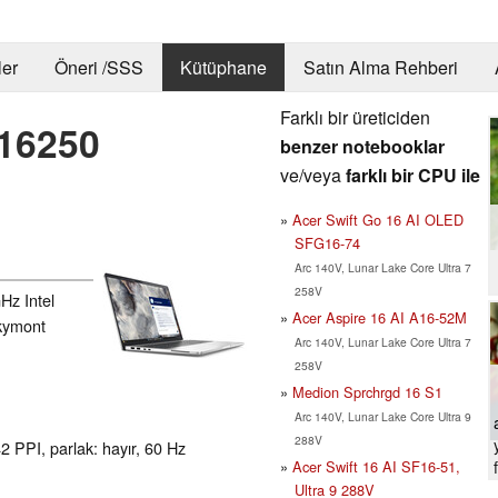
er
Öneri /SSS
Kütüphane
Satın Alma Rehberi
Farklı bir üreticiden
B16250
benzer notebooklar
ve/veya
farklı bir CPU ile
Acer Swift Go 16 AI OLED
SFG16-74
Arc 140V, Lunar Lake Core Ultra 7
258V
Hz Intel
Acer Aspire 16 AI A16-52M
Skymont
Arc 140V, Lunar Lake Core Ultra 7
258V
Medion Sprchrgd 16 S1
Arc 140V, Lunar Lake Core Ultra 9
288V
2 PPI, parlak: hayır, 60 Hz
Acer Swift 16 AI SF16-51,
Ultra 9 288V