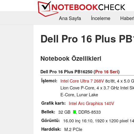
Ana Sayfa
İnceleme
Haberl
Dell Pro 16 Plus P
Notebook Özellikleri
Dell Pro 16 Plus PB16250 (
Pro 16 Seri
)
İşlemci
Intel Core Ultra 7 268V
8c/8t, 4 x 5.0 G
Lion Cove P-Core, 4 x 3.7 GHz Intel 
E-Core, Lunar Lake
Grafik kartı
Intel Arc Graphics 140V
Bellek
32 GB
, DDR5-8533
Görüntü
16.00 inç 16:10, 1920 x 1200 pixel 14
Harddisk
M.2 PCIe