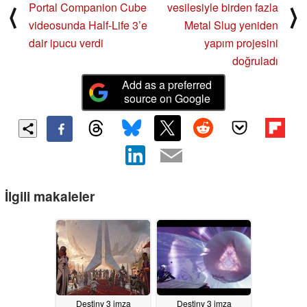
Portal Companion Cube
vesilesiyle birden fazla
⟨
⟩
videosunda Half-Life 3’e
Metal Slug yeniden
dair ipucu verdi
yapım projesini
doğruladı
Add as a preferred
source on Google
İlgili makaleler
Destiny 3 imza
Destiny 3 imza