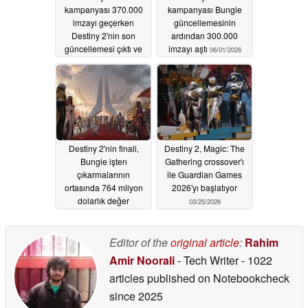
kampanyası 370.000
kampanyası Bungie
imzayı geçerken
güncellemesinin
Destiny 2'nin son
ardından 300.000
güncellemesi çıktı ve
imzayı aştı
06/01/2026
hayranlar veda etti
06/10/2026
Destiny 2'nin finali,
Destiny 2, Magic: The
Bungie işten
Gathering crossover'ı
çıkarmalarının
ile Guardian Games
ortasında 764 milyon
2026'yı başlatıyor
dolarlık değer
03/25/2026
düşüklüğü zararını
takip ediyor
05/25/2026
Editor of the
original article
:
Rahim
Amir Noorali
- Tech Writer
- 1022
articles published on Notebookcheck
since 2025