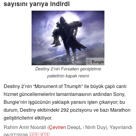
sayısını yarıya indirdi
ⓘ Bungie
Destiny 2’nin Forsaken genişletme
paketinin kapak resmi
Destiny 2’nin “Monument of Triumph” ile büyük çaplı canlı
hizmet güncellemelerini tamamlamasının ardından Sony,
Bungie’nin işgücünün yaklaşık yarısını işten çıkarıyor; bu
durum, Destiny ekibindeki 292 pozisyonu ve bazı Marathon
geliştiricilerini etkiliyor.
Rahim Amir Noorali (
Çeviren
DeepL / Ninh Duy),
Yayınlandı
06/27/2026
🇺🇸
🇪🇸
...