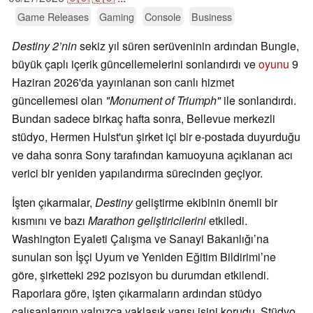
Game Releases
Gaming
Console
Business
Destiny 2’nin
sekiz yıl süren serüveninin ardından Bungie,
büyük çaplı içerik güncellemelerini sonlandırdı ve
oyunu
9
Haziran 2026'da yayınlanan son canlı hizmet
güncellemesi olan
"Monument of Triumph"
ile sonlandırdı.
Bundan sadece birkaç hafta sonra, Bellevue merkezli
stüdyo, Hermen Hulst'un şirket içi bir e-postada duyurduğu
ve daha sonra Sony tarafından kamuoyuna açıklanan acı
verici bir yeniden yapılandırma sürecinden geçiyor.
İşten çıkarmalar,
Destiny
geliştirme ekibinin önemli bir
kısmını ve bazı
Marathon geliştiricilerini
etkiledi.
Washington Eyaleti Çalışma ve Sanayi Bakanlığı’na
sunulan son İşçi Uyum ve Yeniden Eğitim Bildirimi’ne
göre, şirketteki 292 pozisyon bu durumdan etkilendi.
Raporlara göre, işten çıkarmaların ardından stüdyo
çalışanlarının yalnızca yaklaşık yarısı işini korudu. Stüdyo