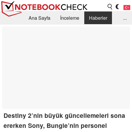
Ana Sayfa
İnceleme
Haberler
...
Öneri /SSS
Kütüphane
Satın Alma Rehberi
Arama
İletişim
Destiny 2’nin büyük güncellemeleri sona
ererken Sony, Bungie’nin personel