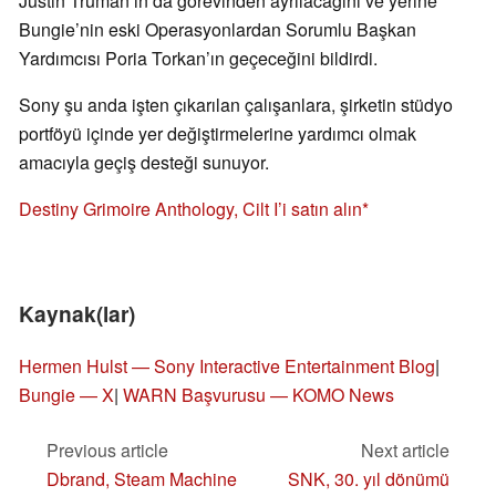
Justin Truman’ın da görevinden ayrılacağını ve yerine
Bungie’nin eski Operasyonlardan Sorumlu Başkan
Yardımcısı Poria Torkan’ın geçeceğini bildirdi.
Sony şu anda işten çıkarılan çalışanlara, şirketin stüdyo
portföyü içinde yer değiştirmelerine yardımcı olmak
amacıyla geçiş desteği sunuyor.
Destiny Grimoire Anthology, Cilt I’i satın alın
Kaynak(lar)
Hermen Hulst — Sony Interactive Entertainment Blog
|
Bungie — X
|
WARN Başvurusu — KOMO News
Previous article
Next article
Dbrand, Steam Machine
SNK, 30. yıl dönümü