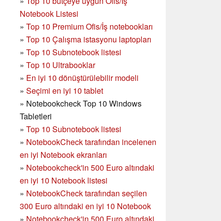
»
Top 10 bütçeye uygun Ofis/İş
Notebook Listesi
»
Top 10 Premium Ofis/İş notebookları
»
Top 10 Çalışma istasyonu laptopları
»
Top 10 Subnotebook listesi
»
Top 10 Ultrabooklar
»
En iyi 10 dönüştürülebilir modeli
»
Seçimi en iyi 10 tablet
»
Notebookcheck Top 10 Windows
Tabletleri
»
Top 10 Subnotebook listesi
»
NotebookCheck tarafından incelenen
en iyi Notebook ekranları
»
Notebookcheck'in 500 Euro altındaki
en iyi 10 Notebook listesi
»
NotebookCheck tarafından seçilen
300 Euro altındaki en iyi 10 Notebook
»
Notebookcheck'in
500 Euro altındaki