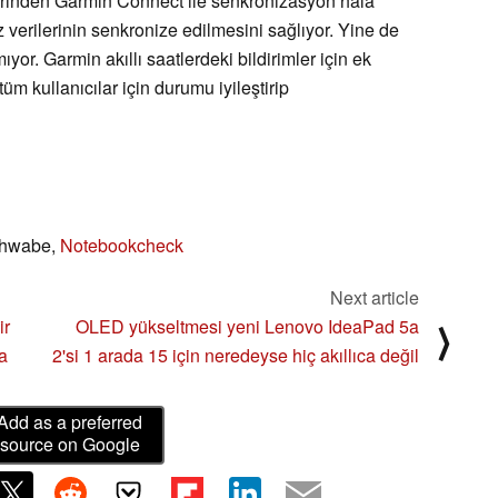
zerinden Garmin Connect ile senkronizasyon hala
erilerinin senkronize edilmesini sağlıyor. Yine de
ıyor. Garmin akıllı saatlerdeki bildirimler için ek
m kullanıcılar için durumu iyileştirip
chwabe,
Notebookcheck
Next article
ir
OLED yükseltmesi yeni Lenovo IdeaPad 5a
⟩
a
2'si 1 arada 15 için neredeyse hiç akıllıca değil
Add as a preferred
source on Google