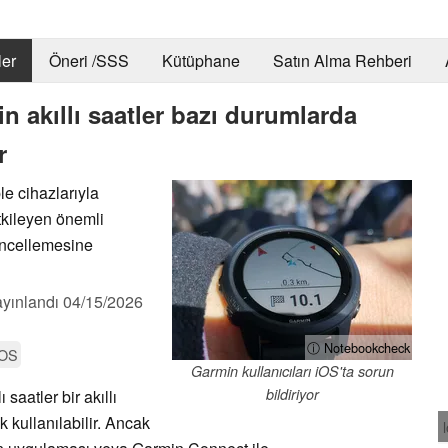
er
Öneri /SSS
Kütüphane
Satın Alma Rehberi
 akıllı saatler bazı durumlarda
r
le cihazlarıyla
etkileyen önemli
üncellemesine
yınlandı
04/15/2026
ⓘ Notebookcheck
iOS
Garmin kullanıcıları iOS'ta sorun
bildiriyor
 saatler bir akıllı
 kullanılabilir. Ancak