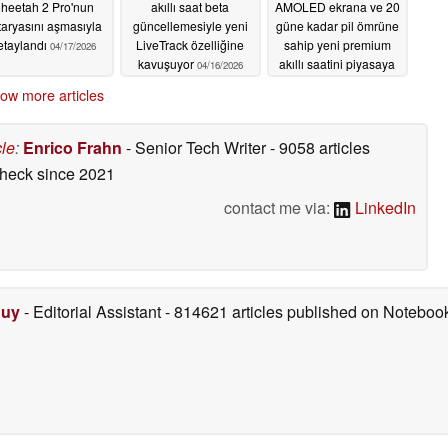
heetah 2 Pro'nun
akıllı saat beta
AMOLED ekrana ve 20
taryasını aşmasıyla
güncellemesiyle yeni
güne kadar pil ömrüne
etaylandı
LiveTrack özelliğine
sahip yeni premium
04/17/2026
kavuşuyor
akıllı saatini piyasaya
04/16/2026
sürdü
04/16/2026
ow more articles
cle
:
Enrico Frahn
- Senior Tech Writer
- 9058 articles
check
since 2021
contact me via:
LinkedIn
Duy
- Editorial Assistant
- 814621 articles published on Notebo