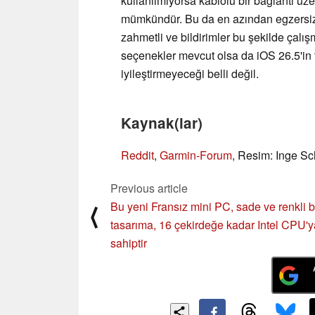
kullanılmıyorsa kablolu bir bağlantı ü
mümkündür. Bu da en azından egzersiz v
zahmetli ve bildirimler bu şekilde çalışm
seçenekler mevcut olsa da iOS 26.5'in tü
iyileştirmeyeceği belli değil.
Kaynak(lar)
Reddit
,
Garmin-Forum
, Resim: Inge S
Previous article
Bu yeni Fransız mini PC, sade ve renkli b
⟨
tasarıma, 16 çekirdeğe kadar Intel CPU'y
sahiptir