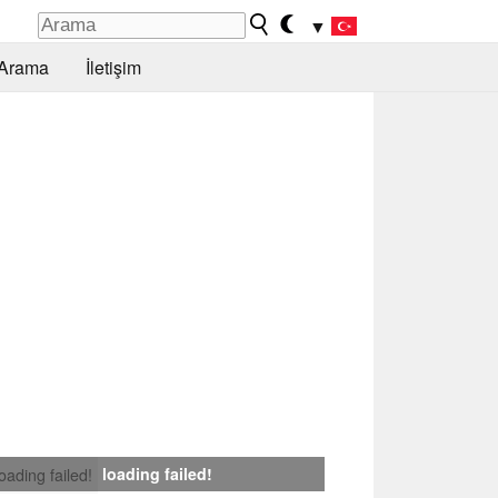
▼
Arama
İletişim
loading failed!
loading failed!