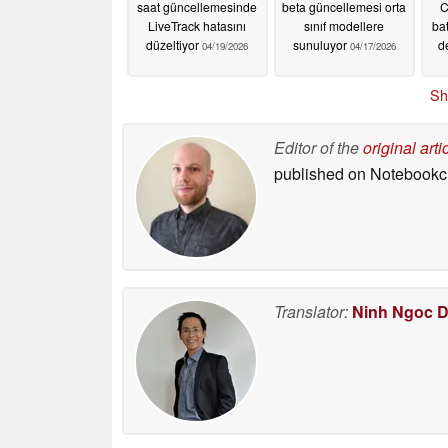
saat güncellemesinde
beta güncellemesi orta
C
LiveTrack hatasını
sınıf modellere
ba
düzeltiyor
sunuluyor
d
04/19/2026
04/17/2026
Sh
Editor of the
original arti
published on Notebook
Translator:
Ninh Ngoc 