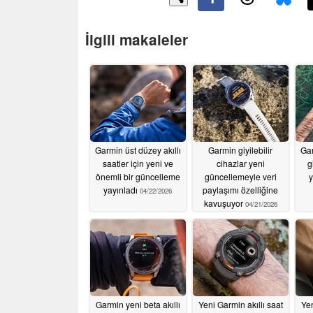
İlgili makaleler
Garmin üst düzey akıllı
Garmin giyilebilir
Gar
saatler için yeni ve
cihazlar yeni
g
önemli bir güncelleme
güncellemeyle veri
y
yayınladı
paylaşımı özelliğine
04/22/2026
kavuşuyor
04/21/2026
Garmin yeni beta akıllı
Yeni Garmin akıllı saat
Yen