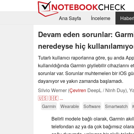
Ana Sayfa
İnceleme
Haberl
Devam eden sorunlar: Garmin
neredeyse hiç kullanılamıyo
Tutarlı kullanıcı raporlarına göre, şu anda App
kullanıldığında Garmin giyilebilir cihazlarını 
sorunlar var. Sorunlar muhtemelen bir iOS g
dayanıyor ve yakın zamanda başlamadı.
Silvio Werner (
Çeviren
DeepL / Ninh Duy),
Ya
🇺🇸
🇩🇪
...
Garmin
Wearable
Software
Smartwatch
Belirli modele bağlı olarak, Garmin akıllı
telefondan az ya da çok bağımsız olarak