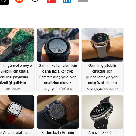
min güncellemeyle
Garmin kullanıcıları için
Garmin giyilebilir
iyilebilir cihazlara
daha fazla kontrol:
cihazlar son
eni veri paylaşım
Ücretsiz araç yerel veri
güncellemeyle yeni
özelliği getiriyor
analizine olanak
dalış özelliklerine
sağlıyor
kavuşuyor
04/19/2026
04/19/2026
04/19/2026
i Amazfit akıllı saat
Birden fazla Garmin
Amazfit, 3.000 nit