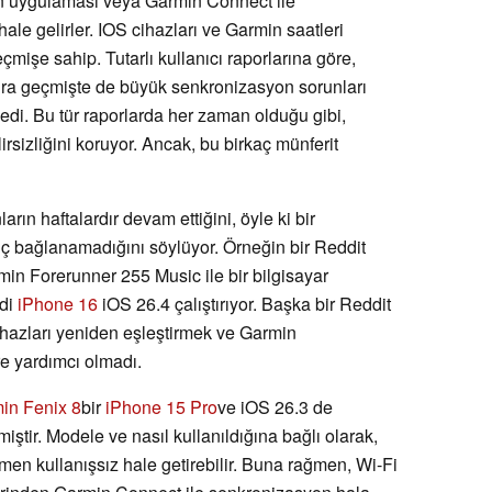
fon uygulaması veya Garmin Connect ile
 hale gelirler. IOS cihazları ve Garmin saatleri
çmişe sahip. Tutarlı kullanıcı raporlarına göre,
ra geçmişte de büyük senkronizasyon sorunları
iledi. Bu tür raporlarda her zaman olduğu gibi,
irsizliğini koruyor. Ancak, bu birkaç münferit
ların haftalardır devam ettiğini, öyle ki bir
hiç bağlanamadığını söylüyor. Örneğin bir Reddit
min Forerunner 255 Music ile bir bilgisayar
rdi
iPhone 16
iOS 26.4 çalıştırıyor. Başka bir Reddit
Cihazları yeniden eşleştirmek ve Garmin
e yardımcı olmadı.
in Fenix 8
bir
iPhone 15 Pro
ve iOS 26.3 de
iştir. Modele ve nasıl kullanıldığına bağlı olarak,
men kullanışsız hale getirebilir. Buna rağmen, Wi-Fi