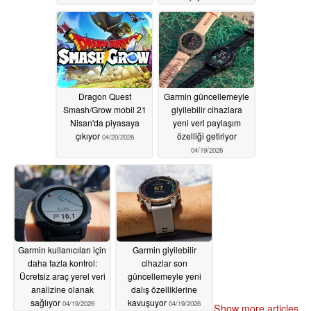
Dragon Quest
Garmin güncellemeyle
Smash/Grow mobil 21
giyilebilir cihazlara
Nisan'da piyasaya
yeni veri paylaşım
çıkıyor
özelliği getiriyor
04/20/2026
04/19/2026
Garmin kullanıcıları için
Garmin giyilebilir
daha fazla kontrol:
cihazlar son
Ücretsiz araç yerel veri
güncellemeyle yeni
analizine olanak
dalış özelliklerine
sağlıyor
kavuşuyor
04/19/2026
04/19/2026
Show more articles