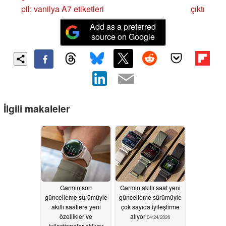
pil; vanilya A7 etiketleri
çıktı
Add as a preferred
source on Google
İlgili makaleler
Garmin son
Garmin akıllı saat yeni
güncelleme sürümüyle
güncelleme sürümüyle
akıllı saatlere yeni
çok sayıda iyileştirme
özellikler ve
alıyor
04/24/2026
iyileştirmeler ekliyor