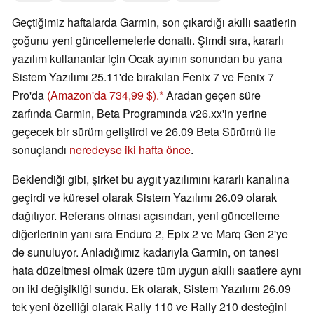
Geçtiğimiz haftalarda Garmin, son çıkardığı akıllı saatlerin
çoğunu yeni güncellemelerle donattı. Şimdi sıra, kararlı
yazılım kullananlar için Ocak ayının sonundan bu yana
Sistem Yazılımı 25.11'de bırakılan Fenix 7 ve Fenix 7
Pro'da
(Amazon'da 734,99 $).
Aradan geçen süre
zarfında Garmin, Beta Programında v26.xx'in yerine
geçecek bir sürüm geliştirdi ve 26.09 Beta Sürümü ile
sonuçlandı
neredeyse iki hafta önce
.
Beklendiği gibi, şirket bu aygıt yazılımını kararlı kanalına
geçirdi ve küresel olarak Sistem Yazılımı 26.09 olarak
dağıtıyor. Referans olması açısından, yeni güncelleme
diğerlerinin yanı sıra Enduro 2, Epix 2 ve Marq Gen 2'ye
de sunuluyor. Anladığımız kadarıyla Garmin, on tanesi
hata düzeltmesi olmak üzere tüm uygun akıllı saatlere aynı
on iki değişikliği sundu. Ek olarak, Sistem Yazılımı 26.09
tek yeni özelliği olarak Rally 110 ve Rally 210 desteğini