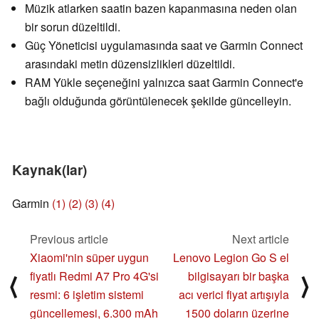
Müzik atlarken saatin bazen kapanmasına neden olan
bir sorun düzeltildi.
Güç Yöneticisi uygulamasında saat ve Garmin Connect
arasındaki metin düzensizlikleri düzeltildi.
RAM Yükle seçeneğini yalnızca saat Garmin Connect'e
bağlı olduğunda görüntülenecek şekilde güncelleyin.
Kaynak(lar)
Garmin
(1)
(2)
(3)
(4)
Previous article
Next article
Xiaomi'nin süper uygun
Lenovo Legion Go S el
fiyatlı Redmi A7 Pro 4G'si
bilgisayarı bir başka
⟨
⟩
resmi: 6 işletim sistemi
acı verici fiyat artışıyla
güncellemesi, 6.300 mAh
1500 doların üzerine