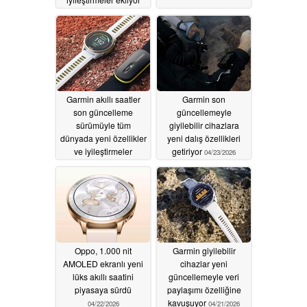
04/25/2026
Garmin akıllı saatler
Garmin son
son güncelleme
güncellemeyle
sürümüyle tüm
giyilebilir cihazlara
dünyada yeni özellikler
yeni dalış özellikleri
ve iyileştirmeler
getiriyor
04/23/2026
kazanıyor
04/24/2026
Oppo, 1.000 nit
Garmin giyilebilir
AMOLED ekranlı yeni
cihazlar yeni
lüks akıllı saatini
güncellemeyle veri
piyasaya sürdü
paylaşımı özelliğine
kavuşuyor
04/22/2026
04/21/2026