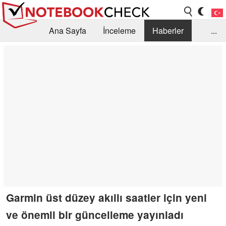
Ana Sayfa
İnceleme
Haberler
...
Öneri /SSS
Kütüphane
Satın Alma Rehberi
Arama
İletişim
Garmin üst düzey akıllı saatler için yeni
ve önemli bir güncelleme yayınladı