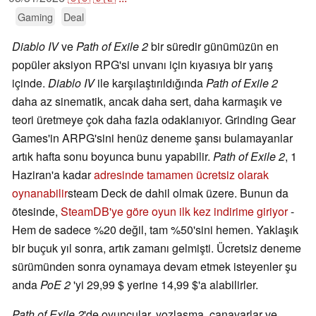
Gaming
Deal
Diablo IV
ve
Path of Exile 2
bir süredir günümüzün en
popüler aksiyon RPG'si unvanı için kıyasıya bir yarış
içinde.
Diablo IV
ile karşılaştırıldığında
Path of Exile 2
daha az sinematik, ancak daha sert, daha karmaşık ve
teori üretmeye çok daha fazla odaklanıyor. Grinding Gear
Games'in ARPG'sini henüz deneme şansı bulamayanlar
artık hafta sonu boyunca bunu yapabilir.
Path of Exile 2
, 1
Haziran'a kadar
adresinde tamamen ücretsiz olarak
oynanabilir
steam Deck de dahil olmak üzere. Bunun da
ötesinde,
SteamDB'ye göre oyun ilk kez indirime giriyor
-
Hem de sadece %20 değil, tam %50'sini hemen. Yaklaşık
bir buçuk yıl sonra, artık zamanı gelmişti. Ücretsiz deneme
sürümünden sonra oynamaya devam etmek isteyenler şu
anda
PoE 2
'yi 29,99 $ yerine 14,99 $'a alabilirler.
Path of Exile 2
'de oyuncular, yozlaşma, canavarlar ve