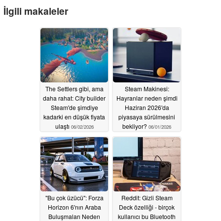
İlgili makaleler
The Settlers gibi, ama
Steam Makinesi:
daha rahat: City builder
Hayranlar neden şimdi
Steam'de şimdiye
Haziran 2026'da
kadarki en düşük fiyata
piyasaya sürülmesini
ulaştı
bekliyor?
06/02/2026
06/01/2026
"Bu çok üzücü": Forza
Reddit: Gizli Steam
Horizon 6'nın Araba
Deck özelliği - birçok
Buluşmaları Neden
kullanıcı bu Bluetooth