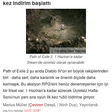
kez indirim başlattı
ⓘ Grinding Gear Games
Path of Exile 2, 1 Haziran'a kadar
Steam'de ücretsiz olarak oynanabilir.
Path of Exile 2 şu anda Diablo IV'ün en büyük rakiplerinden
biri - daha sert, daha karanlık ve önemli ölçüde daha
karmaşık. Bu aksiyon RPG'sini henüz denemeyenler için iyi
bir fırsat var: 1 Haziran'a kadar sürecek Ücretsiz Hafta
Sonu'nun yanı sıra oyun ilk kez %50 indirime giriyor.
Marius Müller (
Çeviren
DeepL / Ninh Duy),
Yayınlandı
05/31/2026
🇺🇸
🇩🇪
...