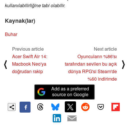
kullanılabilirliğine tabi olabilir.
Kaynak(lar)
Buhar
Previous article
Next article
Acer Swift Air 14:
Oyuncuların %86'sı
⟨
⟩
Macbook Neo'ya
tarafından sevilen bu açık
doğrudan rakip
dünya RPG'si Steam'de
%60 indirimde
Add as a preferred
source on Google