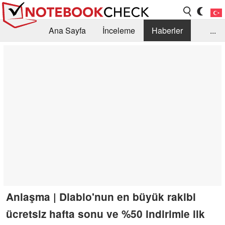
Ana Sayfa
İnceleme
Haberler
...
Öneri /SSS
Kütüphane
Satın Alma Rehberi
Arama
İletişim
Anlaşma | Diablo'nun en büyük rakibi
ücretsiz hafta sonu ve %50 indirimle ilk