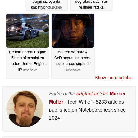
bağımsız oyunla
doğruladı; sızdırılan
kapatıyor
resimler radikal
05/29/2026
yeniden tasarımı ortaya
koyuyor
05/29/2026
Reddit: Unreal Engine
Modern Warfare 4:
5 hala bitmemişken
CoD hayranları neden
neden Unreal Engine
son derece şüpheci
6?
05/29/2026
05/29/2026
Show more articles
Editor of the
original article
:
Marius
Müller
- Tech Writer
- 5233 articles
published on Notebookcheck
since
2024