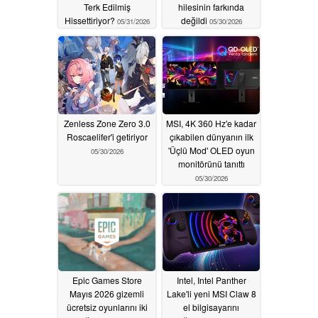
Terk Edilmiş
hilesinin farkında
Hissettiriyor?
değildi
05/31/2026
05/30/2026
Zenless Zone Zero 3.0
MSI, 4K 360 Hz'e kadar
Roscaelifer'i getiriyor
çıkabilen dünyanın ilk
'Üçlü Mod' OLED oyun
05/30/2026
monitörünü tanıttı
05/30/2026
Epic Games Store
Intel, Intel Panther
Mayıs 2026 gizemli
Lake'li yeni MSI Claw 8
ücretsiz oyunlarını iki
el bilgisayarını