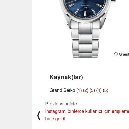
ⓘ Grand
Kaynak(lar)
Grand Seiko (
1
) (
2
) (
3
) (
4
) (
5
)
Previous article
Instagram, binlerce kullanıcı için erişilem
⟨
hale geldi