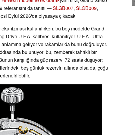
 Hi-Beat modeline ek olarak
yanı sıra, Grand Seiko
9 referansını da tanıttı —
SLGB007
,
SLGB009
,
si Eylül 2026'da piyasaya çıkacak.
ekanizması kullanılırken, bu beş modelde Grand
 Drive U.F.A. kalibresi kullanılıyor. U.F.A., Ultra
 anlamına geliyor ve rakamlar da bunu doğruluyor.
iddiasında bulunuyor; bu, zemberek tahrikli bir
unun karşılığında güç rezervi 72 saate düşüyor;
lerindeki beş günlük rezervin altında olsa da, çoğu
rlendirilebilir.