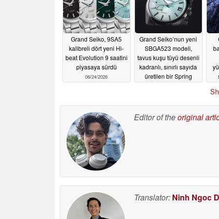
Grand Seiko, 9SA5
Grand Seiko’nun yeni
kalibreli dört yeni Hi-
SBGA523 modeli,
ba
beat Evolution 9 saatini
tavus kuşu tüyü desenli
piyasaya sürdü
kadranlı, sınırlı sayıda
yü
üretilen bir Spring
06/24/2026
Drive saati olarak
Sh
piyasaya sürüldü
06/18/2026
Editor of the
original arti
Translator:
Ninh Ngoc 