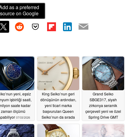
Add as a preferred
source on Google
iko’nun yeni, eşsiz
King Seiko’nun geri
Grand Seiko
anyum işbirliği saati,
dönüşünün ardından,
SBGE317, siyah
milyon saate kadar
yeni ticari marka
zirkonya seramik
zaman ölçümü
başvuruları Queen
çerçeveli yeni ve özel
pabiliyor
Seiko’nun da sırada
Spring Drive GMT
07/03/2026
olabileceğini gösteriyor
modeli olarak piyasaya
sürüldü
06/28/2026
06/27/2026