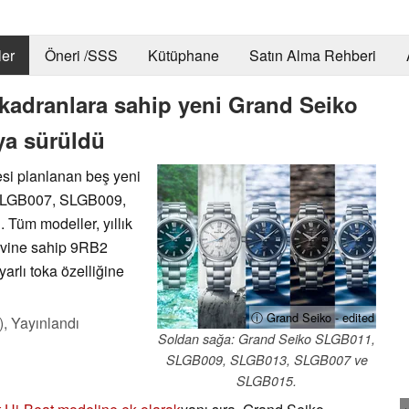
er
Öneri /SSS
Kütüphane
Satın Alma Rehberi
kadranlara sahip yeni Grand Seiko
aya sürüldü
si planlanan beş yeni
— SLGB007, SLGB009,
üm modeller, yıllık
ervine sahip 9RB2
arlı toka özelliğine
ⓘ Grand Seiko - edited
),
Yayınlandı
Soldan sağa: Grand Seiko SLGB011,
SLGB009, SLGB013, SLGB007 ve
SLGB015.