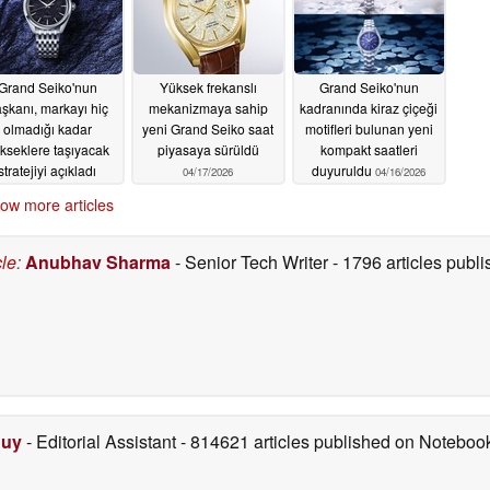
Grand Seiko'nun
Yüksek frekanslı
Grand Seiko'nun
şkanı, markayı hiç
mekanizmaya sahip
kadranında kiraz çiçeği
olmadığı kadar
yeni Grand Seiko saat
motifleri bulunan yeni
kseklere taşıyacak
piyasaya sürüldü
kompakt saatleri
stratejiyi açıkladı
duyuruldu
04/17/2026
04/16/2026
06/11/2026
ow more articles
cle
:
Anubhav Sharma
- Senior Tech Writer
- 1796 articles pub
Duy
- Editorial Assistant
- 814621 articles published on Notebo