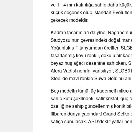
ve 11,4 mm kalınlığa sahip daha küçük 
küçük seçenek olup, standart Evolution 
çekecek modeldir.
Kadran tasarımları da yine, Nagano’nu
Stüdyosu’nun çevresindeki doğal manz
Yoğunluklu Titanyumdan üretilen SLGB
tasarlanmış koyu renkli, dokulu bir kad
beyaz huş ağacı desenine sahipken, SLG
Atera Vadisi nehrini yansıtıyor; SLGB0
Steel'de mavi renkle Suwa Gölü'nü anı
Beş modelin tümü, üç kademeli mikro a
sahip kutu şeklindeki safir kristal, güç
özelliğine sahip güncellenmiş konik bile
itibaren dünya çapındaki Grand Seiko b
satışa sunulacak. ABD’deki fiyatlar he