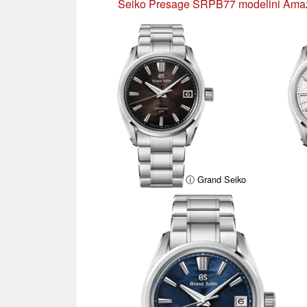
Seiko Presage SRPB77 modelini Amazo
ⓘ Grand Seiko