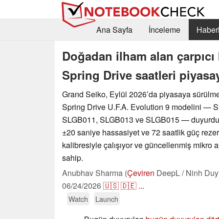
Ana Sayfa
İnceleme
Haberl
Doğadan ilham alan çarpıcı 
Spring Drive saatleri piyas
Grand Seiko, Eylül 2026’da piyasaya sürülme
Spring Drive U.F.A. Evolution 9 modelini 
SLGB011, SLGB013 ve SLGB015 — duyurdu. T
±20 saniye hassasiyet ve 72 saatlik güç rez
kalibresiyle çalışıyor ve güncellenmiş mikro ay
sahip.
Anubhav Sharma (
Çeviren
DeepL / Ninh Duy
06/24/2026
🇺🇸
🇩🇪
...
Watch
Launch