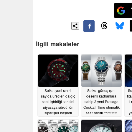
İlgili makaleler
Seiko, yeni sınırlı
Seiko, güneş ışını
Se
sayıda üretilen dalgıç
desenli kadranlara
tit
saati işbirliği serisini
sahip 3 yeni Presage
1 
piyasaya sürdü; ön
Cocktail Time otomatik
siparişler başladı
saati tanıttı
ya
07/07/2026
07/16/2026