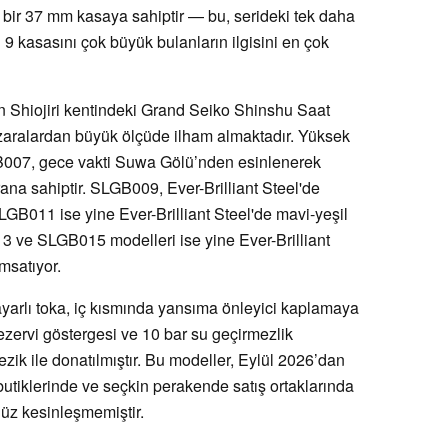
bir 37 mm kasaya sahiptir — bu, serideki tek daha
9 kasasını çok büyük bulanların ilgisini en çok
n Shiojiri kentindeki Grand Seiko Shinshu Saat
aralardan büyük ölçüde ilham almaktadır. Yüksek
007, gece vakti Suwa Gölü’nden esinlenerek
rana sahiptir. SLGB009, Ever-Brilliant Steel'de
B011 ise yine Ever-Brilliant Steel'de mavi-yeşil
13 ve SLGB015 modelleri ise yine Ever-Brilliant
msatıyor.
yarlı toka, iç kısmında yansıma önleyici kaplamaya
 rezervi göstergesi ve 10 bar su geçirmezlik
zik ile donatılmıştır. Bu modeller, Eylül 2026’dan
utiklerinde ve seçkin perakende satış ortaklarında
nüz kesinleşmemiştir.