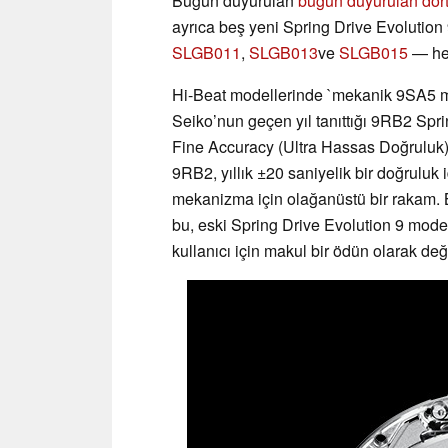
Bugün duyurulan
bugün duyurulan dört
ayrıca beş yeni Spring Drive Evolution 
SLGB011
,
SLGB013
ve
SLGB015
— hep
Hi-Beat modellerinde `mekanik 9SA5 m
Seiko’nun geçen yıl tanıttığı 9RB2 Spring
Fine Accuracy (Ultra Hassas Doğruluk)
9RB2, yıllık ±20 saniyelik bir doğruluk 
mekanizma için olağanüstü bir rakam. B
bu, eski Spring Drive Evolution 9 model
kullanıcı için makul bir ödün olarak değe