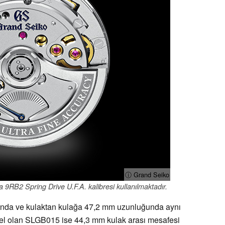
ⓘ Grand Seiko
9RB2 Spring Drive U.F.A. kalibresi kullanılmaktadır.
ında ve kulaktan kulağa 47,2 mm uzunluğunda aynı
del olan SLGB015 ise 44,3 mm kulak arası mesafesi