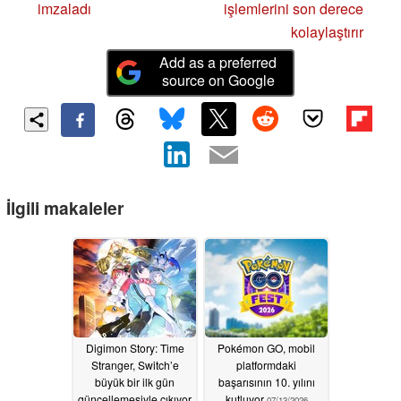
imzaladı
işlemlerini son derece
kolaylaştırır
Add as a preferred
source on Google
İlgili makaleler
Digimon Story: Time
Pokémon GO, mobil
Stranger, Switch’e
platformdaki
büyük bir ilk gün
başarısının 10. yılını
güncellemesiyle çıkıyor
kutluyor
07/13/2026