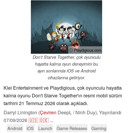
ⓘ Playdigious.com
Don’t Starve Together, çok oyunculu
hayatta kalma oyun deneyimini bu
ayın sonlarında iOS ve Android
cihazlarına getiriyor.
Klei Entertainment ve Playdigious, çok oyunculu hayatta
kalma oyunu Don't Starve Together'ın resmi mobil sürüm
tarihini 21 Temmuz 2026 olarak açıkladı.
Darryl Linington (
Çeviren
DeepL / Ninh Duy),
Yayınlandı
07/09/2026
🇺🇸
🇩🇪
...
Android
iOS
Launch
Game Releases
Gaming