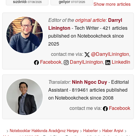
sızdırıldı
geliyor
07/08/2026
07/07/2026
Show more articles
Editor of the
original article
:
Darryl
Linington
- Tech Writer
- 421 articles
published on Notebookcheck
since
2025
contact me via:
@DarrylLinington
,
Facebook
,
DarrylLinington
,
LinkedIn
Translator:
Ninh Ngoc Duy
- Editorial
Assistant
- 819461 articles published
on Notebookcheck
since 2008
contact me via:
Facebook
>
Notebooklar Hakkında Aradığınız Herşey
>
Haberler
>
Haber Arşivi
>