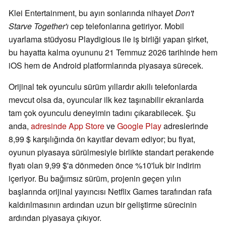
Klei Entertainment, bu ayın sonlarında nihayet
Don't
Starve Together'ı
cep telefonlarına getiriyor. Mobil
uyarlama stüdyosu Playdigious ile iş birliği yapan şirket,
bu hayatta kalma oyununu 21 Temmuz 2026 tarihinde hem
iOS hem de Android platformlarında piyasaya sürecek.
Orijinal tek oyunculu sürüm yıllardır akıllı telefonlarda
mevcut olsa da, oyuncular ilk kez taşınabilir ekranlarda
tam çok oyunculu deneyimin tadını çıkarabilecek. Şu
anda,
adresinde App Store
ve
Google Play
adreslerinde
8,99 $ karşılığında ön kayıtlar devam ediyor; bu fiyat,
oyunun piyasaya sürülmesiyle birlikte standart perakende
fiyatı olan 9,99 $'a dönmeden önce %10'luk bir indirim
içeriyor. Bu bağımsız sürüm, projenin geçen yılın
başlarında orijinal yayıncısı Netflix Games tarafından rafa
kaldırılmasının ardından uzun bir geliştirme sürecinin
ardından piyasaya çıkıyor.