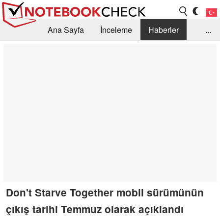
Ana Sayfa
İnceleme
Haberler
...
Öneri /SSS
Kütüphane
Satın Alma Rehberi
Arama
İletişim
Don't Starve Together mobil sürümünün
çıkış tarihi Temmuz olarak açıklandı