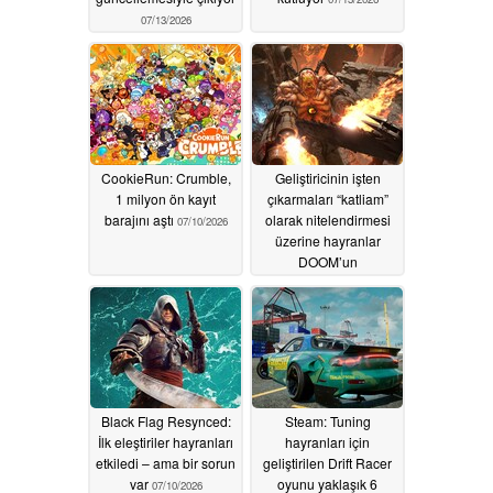
07/13/2026
CookieRun: Crumble,
Geliştiricinin işten
1 milyon ön kayıt
çıkarmaları “katliam”
barajını aştı
olarak nitelendirmesi
07/10/2026
üzerine hayranlar
DOOM’un
geleceğinden endişe
duyuyor
07/10/2026
Black Flag Resynced:
Steam: Tuning
İlk eleştiriler hayranları
hayranları için
etkiledi – ama bir sorun
geliştirilen Drift Racer
var
oyunu yaklaşık 6
07/10/2026