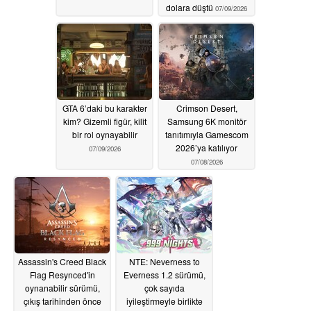
dolara düştü
07/09/2026
GTA 6’daki bu karakter
Crimson Desert,
kim? Gizemli figür, kilit
Samsung 6K monitör
bir rol oynayabilir
tanıtımıyla Gamescom
2026’ya katılıyor
07/09/2026
07/08/2026
Assassin's Creed Black
NTE: Neverness to
Flag Resynced'in
Everness 1.2 sürümü,
oynanabilir sürümü,
çok sayıda
çıkış tarihinden önce
iyileştirmeyle birlikte