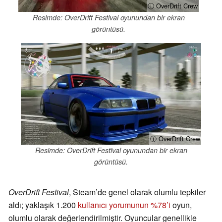
ⓘ OverDrift Crew
Resimde: OverDrift Festival oyunundan bir ekran
görüntüsü.
ⓘ OverDrift Crew
Resimde: OverDrift Festival oyunundan bir ekran
görüntüsü.
OverDrift Festival
, Steam’de genel olarak olumlu tepkiler
aldı; yaklaşık 1.200
kullanıcı yorumunun %78’i
oyun,
olumlu olarak değerlendirilmiştir. Oyuncular genellikle