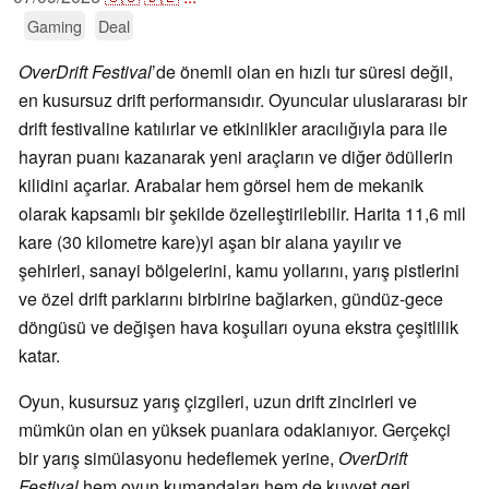
Gaming
Deal
OverDrift Festival
’de önemli olan en hızlı tur süresi değil,
en kusursuz drift performansıdır. Oyuncular uluslararası bir
drift festivaline katılırlar ve etkinlikler aracılığıyla para ile
hayran puanı kazanarak yeni araçların ve diğer ödüllerin
kilidini açarlar. Arabalar hem görsel hem de mekanik
olarak kapsamlı bir şekilde özelleştirilebilir. Harita 11,6 mil
kare (30 kilometre kare)yi aşan bir alana yayılır ve
şehirleri, sanayi bölgelerini, kamu yollarını, yarış pistlerini
ve özel drift parklarını birbirine bağlarken, gündüz-gece
döngüsü ve değişen hava koşulları oyuna ekstra çeşitlilik
katar.
Oyun, kusursuz yarış çizgileri, uzun drift zincirleri ve
mümkün olan en yüksek puanlara odaklanıyor. Gerçekçi
bir yarış simülasyonu hedeflemek yerine,
OverDrift
Festival
hem oyun kumandaları hem de kuvvet geri