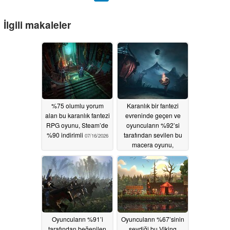
İlgili makaleler
%75 olumlu yorum
Karanlık bir fantezi
alan bu karanlık fantezi
evreninde geçen ve
RPG oyunu, Steam’de
oyuncuların %92’si
%90 indirimli
tarafından sevilen bu
07/16/2026
macera oyunu,
Steam’de %50 indirimli
07/15/2026
Oyuncuların %91’i
Oyuncuların %67’sinin
tarafından beğenilen
sevdiği bu Viking