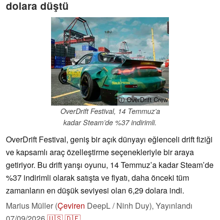
dolara düştü
ⓘ OverDrift Crew
OverDrift Festival, 14 Temmuz’a
kadar Steam’de %37 indirimli.
OverDrift Festival, geniş bir açık dünyayı eğlenceli drift fiziği
ve kapsamlı araç özelleştirme seçenekleriyle bir araya
getiriyor. Bu drift yarışı oyunu, 14 Temmuz’a kadar Steam’de
%37 indirimli olarak satışta ve fiyatı, daha önceki tüm
zamanların en düşük seviyesi olan 6,29 dolara indi.
Marius Müller (
Çeviren
DeepL / Ninh Duy),
Yayınlandı
07/09/2026
🇺🇸
🇩🇪
...