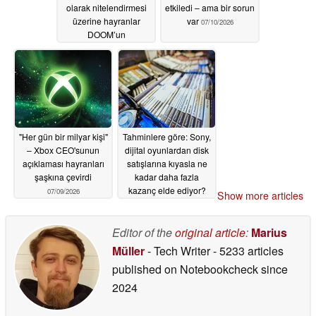
olarak nitelendirmesi
etkiledi – ama bir sorun
üzerine hayranlar
var
07/10/2026
DOOM’un
geleceğinden endişe
duyuyor
07/10/2026
"Her gün bir milyar kişi"
Tahminlere göre: Sony,
– Xbox CEO'sunun
dijital oyunlardan disk
açıklaması hayranları
satışlarına kıyasla ne
şaşkına çevirdi
kadar daha fazla
kazanç elde ediyor?
07/09/2026
Show more articles
07/09/2026
Editor of the
original article
:
Marius
Müller
- Tech Writer
- 5233 articles
published on Notebookcheck
since
2024