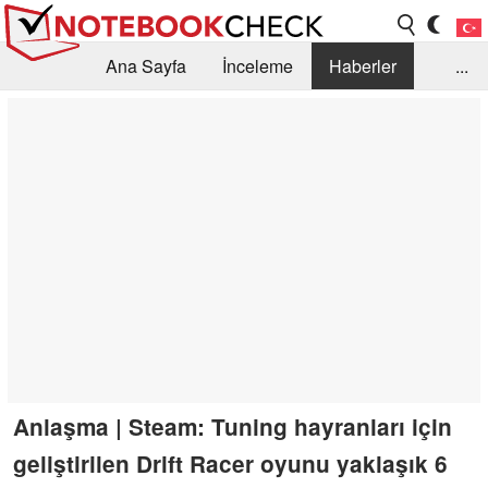
Ana Sayfa
İnceleme
Haberler
...
Öneri /SSS
Kütüphane
Satın Alma Rehberi
Arama
İletişim
Anlaşma | Steam: Tuning hayranları için
geliştirilen Drift Racer oyunu yaklaşık 6