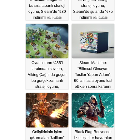
bu sıra tabanlı strateji
strateji oyunu,
oyunu, Steam’de %80
Steam’de şu anda %75
indirimli
indirimli
07/14/2026
07/12/2026
Oyuncuların %85’i
Steam Machine:
tarafından sevilen,
“Bilimsel Olmayan
Viking Çağı’nda geçen
Testler Yapan Adam”,
bu gerçek zamanlı
60’tan fazla oyunu test
strateji oyunu,
ettikten sonra kararını
Steam’de %72 indirimli
açıkladı
07/10/2026
07/11/2026
Geliştiricinin işten
Black Flag Resynced:
çıkarmaları “katliam”
İlk eleştiriler hayranları