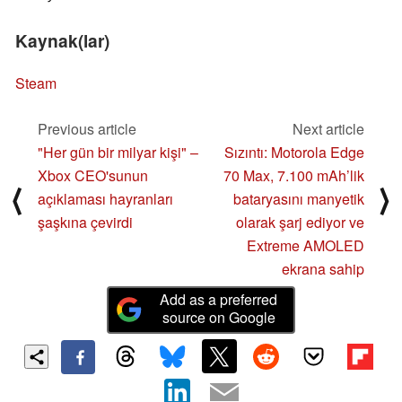
Kaynak(lar)
Steam
Previous article
Next article
"Her gün bir milyar kişi" –
Sızıntı: Motorola Edge
Xbox CEO'sunun
70 Max, 7.100 mAh’lik
⟨
⟩
açıklaması hayranları
bataryasını manyetik
şaşkına çevirdi
olarak şarj ediyor ve
Extreme AMOLED
ekrana sahip
Add as a preferred
source on Google