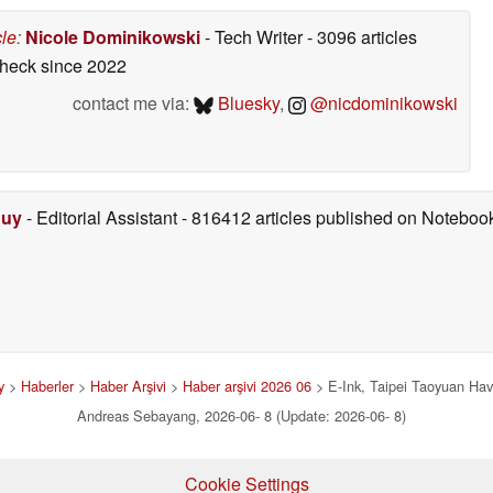
cle
:
Nicole Dominikowski
- Tech Writer
- 3096 articles
check
since 2022
contact me via:
Bluesky
,
@nicdominikowski
Duy
- Editorial Assistant
- 816412 articles published on Notebo
y
>
Haberler
>
Haber Arşivi
>
Haber arşivi 2026 06
> E-Ink, Taipei Taoyuan Hava
Andreas Sebayang, 2026-06- 8 (Update: 2026-06- 8)
Cookie Settings