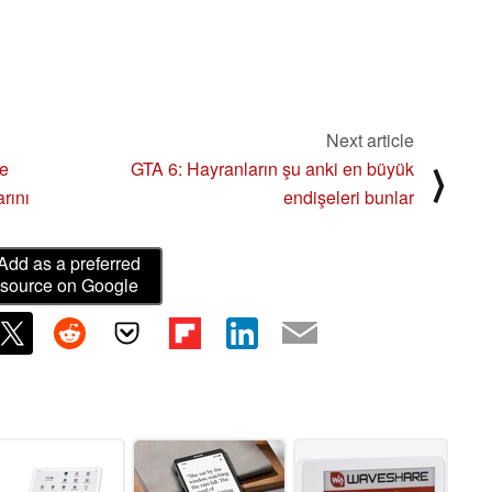
Next article
ve
GTA 6: Hayranların şu anki en büyük
⟩
rını
endişeleri bunlar
Add as a preferred
source on Google