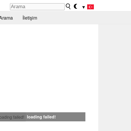
▼
Arama
İletişim
loading failed!
loading failed!