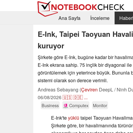
Ana Sayfa
İnceleme
Haberl
E-Ink, Taipei Taoyuan Haval
kuruyor
Şirkete göre E-Ink, bugüne kadar bir havalim
E-Ink ekrana sahip. 75 inçlik bir diyagonal ile 
görüntülemek için yeterince büyük. Bununla birl
sistemi olarak son derece verimli.
Andreas Sebayang (
Çeviren
DeepL / Ninh D
06/08/2026
🇺🇸
🇩🇪
...
Business
Computex
Monitor
E-Ink'te
yüklü
taipei Taoyuan Havalimanı
Şirkete göre, bir havalimanında türünün 