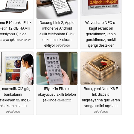
me B10 renkli E Ink
Dasung Link 2, Apple
Waveshare NFC e-
bletin 12 GB RAM’li
iPhone ve Android
kağıt ekran: pil
versiyonu Çin’de
akıllı telefonlara E-Ink
gerektirmez, kablo
asaya çıktı
dokunmatik ekran
gerektirmez, renkli
06/29/2026
ekliyor
içeriği destekler
06/26/2026
06/20/2026
, manyetik Qi2 güç
iFlytek'in Fika e-
Boox, yeni Note X6 E
bankalarını
okuyucusu akıllı telefon
Ink dizüstü
stekleyen 32 inç E-
şeklinde
bilgisayarına güç veren
06/02/2026
Ink ekranını tanıttı
yonga setini açıkladı
06/02/2026
05/24/2026