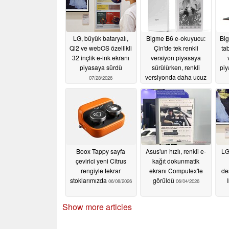
LG, büyük bataryalı,
Bigme B6 e-okuyucu:
Big
Qi2 ve webOS özellikli
Çin'de tek renkli
ta
32 inçlik e-ink ekranı
versiyon piyasaya
piyasaya sürdü
sürülürken, renkli
piy
versiyonda daha ucuz
07/28/2026
bir model sunuluyor
07/20/2026
Boox Tappy sayfa
Asus'un hızlı, renkli e-
LG
çevirici yeni Citrus
kağıt dokunmatik
rengiyle tekrar
ekranı Computex'te
de
stoklarımızda
görüldü
06/08/2026
06/04/2026
Show more articles