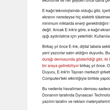
ekonomik ve her şeyden önce daha çevr
E-kağıt teknolojisinde olduğu gibi, içe
ekranın neredeyse hiç elektrik tüketmedi
minimum miktarda enerji gerektirdiğini
değil. Ancak E-Ink'e göre, e-kağıt ek
ışığı aydınlatma için yeterlidir. Kullanıl
Birkaç yıl önce E-Ink, dijital tabela s
yeni yazıcılar satın aldığını duyurdu. Bu
durağı demosunda gösterildiği gibi, ik
bir araya getirebiliyor
birkaç yıl önce. O
Duyuru, E-Ink'in Tayvan merkezli şirke
Computex'teki etkinliğiyle birlikte yapıld
Bu nedenle havalimanı demosu sadece s
Donanım tarafında Dynascan Technolog
yazılım tarafını ve reklam materyalleri