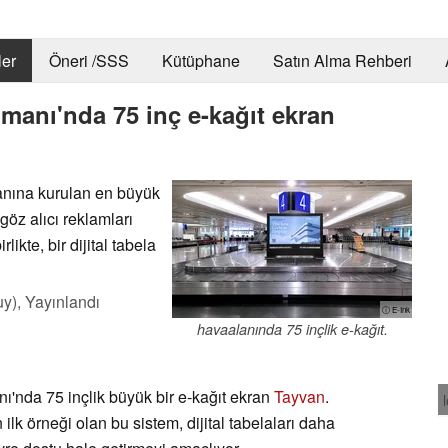
er
Öneri /SSS
Kütüphane
Satın Alma Rehberi
imanı'nda 75 inç e-kağıt ekran
anına kurulan en büyük
göz alıcı reklamları
ikte, bir dijital tabela
uy),
Yayınlandı
ⓘ E-Ink
havaalanında 75 inçlik e-kağıt.
'nda 75 inçlik büyük bir e-kağıt ekran
Tayvan
.
ilk örneği olan bu sistem, dijital tabelaları daha