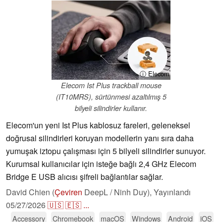
ⓘ Elecom
Elecom Ist Plus trackball mouse
(IT10MRS), sürtünmesi azaltılmış 5
bilyeli silindirler kullanır.
Elecom'un yeni Ist Plus kablosuz fareleri, geleneksel
doğrusal silindirleri koruyan modellerin yanı sıra daha
yumuşak iztopu çalışması için 5 bilyeli silindirler sunuyor.
Kurumsal kullanıcılar için isteğe bağlı 2,4 GHz Elecom
Bridge E USB alıcısı şifreli bağlantılar sağlar.
David Chien (
Çeviren
DeepL / Ninh Duy),
Yayınlandı
05/27/2026
🇺🇸
🇪🇸
...
Accessory
Chromebook
macOS
Windows
Android
iOS