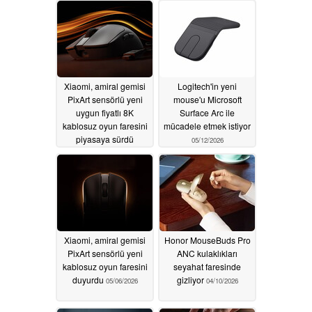
Xiaomi, amiral gemisi
Logitech'in yeni
PixArt sensörlü yeni
mouse'u Microsoft
uygun fiyatlı 8K
Surface Arc ile
kablosuz oyun faresini
mücadele etmek istiyor
piyasaya sürdü
05/12/2026
05/12/2026
Xiaomi, amiral gemisi
Honor MouseBuds Pro
PixArt sensörlü yeni
ANC kulaklıkları
kablosuz oyun faresini
seyahat faresinde
duyurdu
gizliyor
05/06/2026
04/10/2026