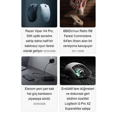
Razer Viper V4 Pro,
8BitDo'nun Retro R8
50K optik sensöre
Faresi Commodore
sahip daha hafif bir
64'ten ilham alan bir
kablosuz oyun faresi
versiyona kavuşuyor
olarak geliyor
03/24/2026
03/11/2026
Elecom yeni yarı katı
Endüktif fare düğmeleri
hal güç bankasını
ve dokunsal geri
piyasaya sürdü
bildirim özellikli
Logitech G Pro X2
03/05/2026
Superstrike satışa
sunuldu
02/10/2026