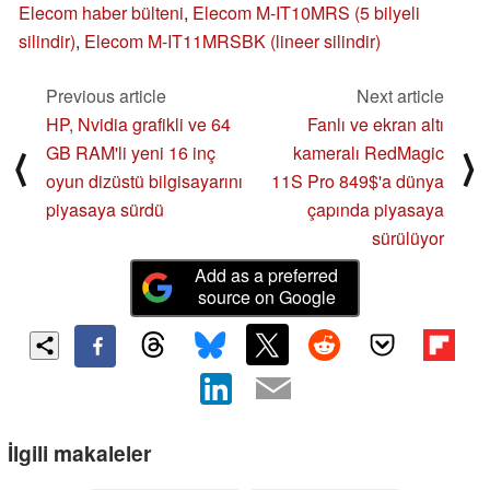
Elecom haber bülteni
,
Elecom M-IT10MRS (5 bilyeli
silindir)
,
Elecom M-IT11MRSBK (lineer silindir)
Previous article
Next article
HP, Nvidia grafikli ve 64
Fanlı ve ekran altı
GB RAM'li yeni 16 inç
kameralı RedMagic
⟨
⟩
oyun dizüstü bilgisayarını
11S Pro 849$'a dünya
piyasaya sürdü
çapında piyasaya
sürülüyor
Add as a preferred
source on Google
İlgili makaleler