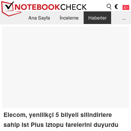
Ana Sayfa
İnceleme
Haberler
...
Öneri /SSS
Kütüphane
Satın Alma Rehberi
Arama
İletişim
Elecom, yenilikçi 5 bilyeli silindirlere
sahip Ist Plus iztopu farelerini duyurdu