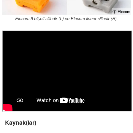
ⓘ Elecom
Elecom 5 bilyeli silindir (L) ve Elecom lineer silindir (R).
Kaynak(lar)