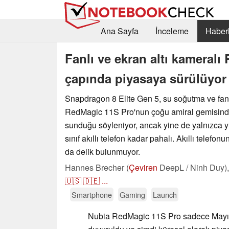
Ana Sayfa
İnceleme
Haberl
Fanlı ve ekran altı kameral
çapında piyasaya sürülüyor
Snapdragon 8 Elite Gen 5, su soğutma ve fa
RedMagic 11S Pro'nun çoğu amiral gemisind
sunduğu söyleniyor, ancak yine de yalnızca yük
sınıf akıllı telefon kadar pahalı. Akıllı telefon
da delik bulunmuyor.
Hannes Brecher (
Çeviren
DeepL / Ninh Duy)
🇺🇸
🇩🇪
...
Smartphone
Gaming
Launch
Nubia RedMagic 11S Pro sadece Mayıs 