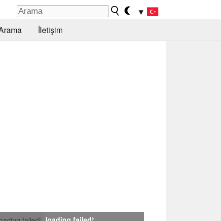
▼
Arama
İletişim
loading failed!
loading failed!