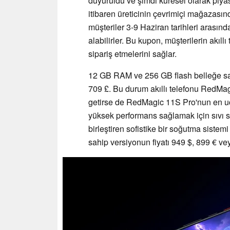
duyuruldu ve şimdi küresel olarak piya
itibaren üreticinin çevrimiçi mağazası
müşteriler 3-9 Haziran tarihleri arasınd
alabilirler. Bu kupon, müşterilerin akıl
sipariş etmelerini sağlar.
12 GB RAM ve 256 GB flash belleğe sahi
709 £. Bu durum akıllı telefonu RedMa
getirse de RedMagic 11S Pro'nun en uc
yüksek performans sağlamak için sıvı s
birleştiren sofistike bir soğutma sis
sahip versiyonun fiyatı 949 $, 899 € ve