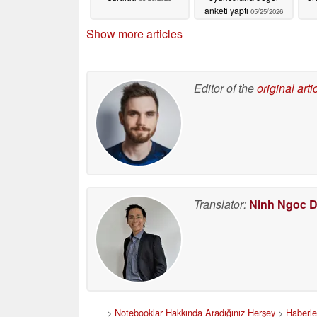
anketi yaptı
05/25/2026
d
Show more articles
ta
Editor of the
original arti
Translator:
Ninh Ngoc 
>
Notebooklar Hakkında Aradığınız Herşey
>
Haberle