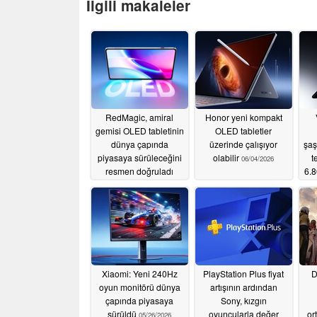
İlgili makaleler
RedMagic, amiral
Honor yeni kompakt
gemisi OLED tabletinin
OLED tabletler
dünya çapında
üzerinde çalışıyor
şaş
piyasaya sürüleceğini
olabilir
t
06/04/2026
resmen doğruladı
6.8
b
06/29/2026
s
Xiaomi: Yeni 240Hz
PlayStation Plus fiyat
D
oyun monitörü dünya
artışının ardından
çapında piyasaya
Sony, kızgın
sürüldü
oyuncularla değer
or
05/26/2026