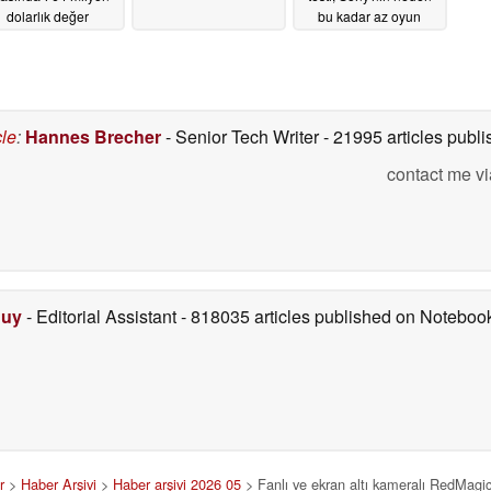
dolarlık değer
bu kadar az oyun
üşüklüğü zararını
taşıdığını gösteriyor
kip ediyor
05/25/2026
05/25/2026
cle
:
Hannes Brecher
- Senior Tech Writer
- 21995 articles pub
contact me vi
Duy
- Editorial Assistant
- 818035 articles published on Notebo
r
>
Haber Arşivi
>
Haber arşivi 2026 05
> Fanlı ve ekran altı kameralı RedMagi