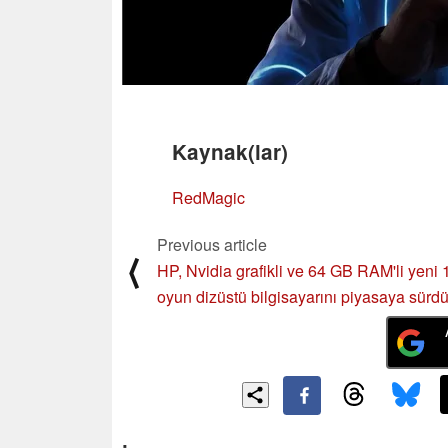
Kaynak(lar)
RedMagic
Previous article
⟨
HP, Nvidia grafikli ve 64 GB RAM'li yeni 
oyun dizüstü bilgisayarını piyasaya sürd