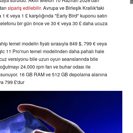
saya sürüldü. Akıllı telefon 10 Haziran 2026'dan
ndan
sipariş edilebilir
. Avrupa ve Birleşik Krallık'taki
a 1 € veya 1 £ karşılığında "Early Bird" kuponu satın
lı telefonu bir gün önce ve 30 € veya 30 £ daha ucuza
p temel modelin fiyatı sırasıyla 849 $, 799 € veya
gic 11 Pro'nun temel modelinden daha pahalı hale
uz versiyonu bile uzun oyun seanslarında bile
oğutmayı 24.000 rpm fan ve buhar odası ile
temi sunuyor. 16 GB RAM ve 512 GB depolama alanına
ya 799 £'dur