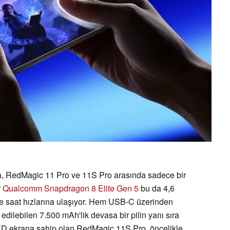
a, RedMagic 11 Pro ve 11S Pro arasında sadece bir
r
Qualcomm Snapdragon 8 Elite Gen 5
bu da 4,6
e saat hızlarına ulaşıyor. Hem USB-C üzerinden
edilebilen 7.500 mAh'lik devasa bir pilin yanı sıra
ED ekrana sahip olan RedMagic 11S Pro, öncelikle