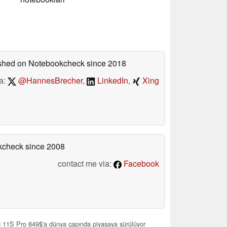
lished on Notebookcheck
since 2018
a:
@HannesBrecher
,
LinkedIn
,
Xing
okcheck
since 2008
contact me via:
Facebook
c 11S Pro 849$'a dünya çapında piyasaya sürülüyor