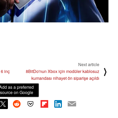
Next article
⟩
16 inç
8BitDo'nun Xbox için modüler kablosuz
ü
kumandası nihayet ön siparişe açıldı
Add as a preferred
source on Google