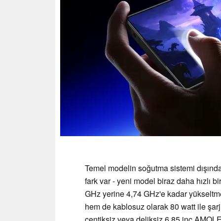
Temel modelin soğutma sistemi dışınd
fark var - yeni model biraz daha hızlı bi
GHz yerine 4,74 GHz'e kadar yükseltm
hem de kablosuz olarak 80 watt ile şarj 
çentiksiz veya deliksiz 6,85 inç AMOL