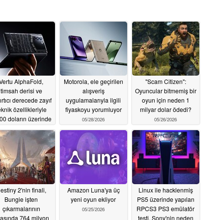
Vertu AlphaFold,
Motorola, ele geçirilen
"Scam Citizen":
timsah derisi ve
alışveriş
Oyuncular bitmemiş bir
ırtıcı derecede zayıf
uygulamalarıyla ilgili
oyun için neden 1
eknik özellikleriyle
fiyaskoyu yorumluyor
milyar dolar ödedi?
00 doların üzerinde
05/28/2026
05/26/2026
ir fiyatla piyasaya
ürülüyor
05/28/2026
estiny 2'nin finali,
Amazon Luna'ya üç
Linux ile hacklenmiş
Bungie işten
yeni oyun ekliyor
PS5 üzerinde yapılan
çıkarmalarının
RPCS3 PS3 emülatör
05/25/2026
tasında 764 milyon
testi, Sony'nin neden