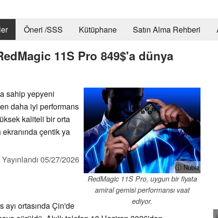
er
Öneri /SSS
Kütüphane
Satın Alma Rehberi
ı RedMagic 11S Pro 849$'a dünya
na sahip yepyeni
en daha iyi performans
sek kaliteli bir orta
un ekranında çentik ya
,
Yayınlandı
05/27/2026
ⓘ Nubia
RedMagic 11S Pro, uygun bir fiyata
amiral gemisi performansı vaat
ediyor.
ayı ortasında Çin'de