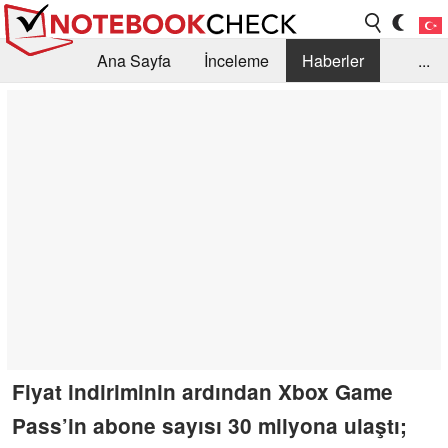
Ana Sayfa
İnceleme
Haberler
...
Öneri /SSS
Kütüphane
Satın Alma Rehberi
Arama
İletişim
Fiyat indiriminin ardından Xbox Game
Pass’in abone sayısı 30 milyona ulaştı;