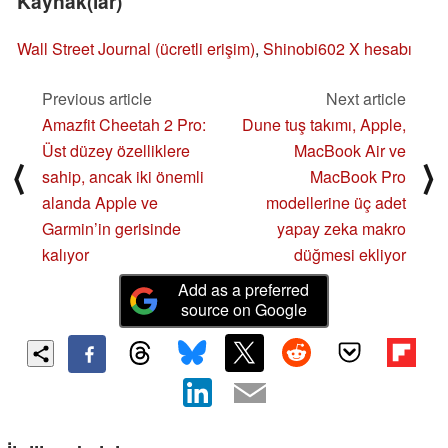
Kaynak(lar)
Wall Street Journal (ücretli erişim)
,
Shinobi602 X hesabı
Previous article
Next article
Amazfit Cheetah 2 Pro:
Dune tuş takımı, Apple,
Üst düzey özelliklere
MacBook Air ve
⟨
⟩
sahip, ancak iki önemli
MacBook Pro
alanda Apple ve
modellerine üç adet
Garmin’in gerisinde
yapay zeka makro
kalıyor
düğmesi ekliyor
Add as a preferred
source on Google