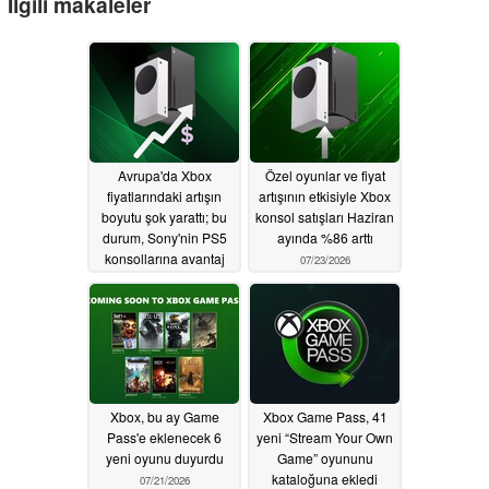
İlgili makaleler
Avrupa'da Xbox
Özel oyunlar ve fiyat
fiyatlarındaki artışın
artışının etkisiyle Xbox
boyutu şok yarattı; bu
konsol satışları Haziran
durum, Sony'nin PS5
ayında %86 arttı
konsollarına avantaj
07/23/2026
sağladı
08/02/2026
Xbox, bu ay Game
Xbox Game Pass, 41
Pass'e eklenecek 6
yeni “Stream Your Own
yeni oyunu duyurdu
Game” oyununu
kataloğuna ekledi
07/21/2026