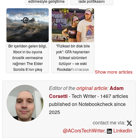
edilmesiyle geliştirme
iade politikasını
çalışmaları yeni bir
eleştiriyor
07/09/2026
Fallout oyununa
kaydırıldı
07/09/2026
Bir içeriden gelen bilgi,
"Fiziksel bir disk bile
Xbox’ın bu oyuna
yok": GTA hayranları
öncelik vermesine
fiziksel sürümleri
rağmen The Elder
özlüyor – ve eski
Scrolls 6’nın çıkış
Rockstar’ı
07/08/2026
Show more articles
tarihini 2028-29 olarak
sızdırdı
07/08/2026
Editor of the
original article
:
Adam
Corsetti
- Tech Writer
- 1467 articles
published on Notebookcheck
since
2025
contact me via:
@ACorsTechWriter
,
LinkedIn