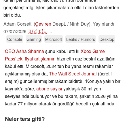
gerçekleştirdiği işten çıkarmalarda etkili olan faktörlerden
biri oldu.
Adam Corsetti (
Çeviren
DeepL / Ninh Duy),
Yayınlandı
07/07/2026
🇺🇸
🇩🇪
...
Console
Gaming
Microsoft
Leaks / Rumors
Desktop
CEO Asha Sharma
şunu kabul etti ki
Xbox Game
Pass’teki fiyat artışlarının
hizmetin cazibesini azalttığını
kabul etti. Microsoft, 2024'ten bu yana resmi rakamlar
açıklamamış olsa da,
The Wall Street Journal
(ücretli
erişim) güncellenmiş bir rakam bildirdi. “Konuya yakın bir
kaynak”a göre,
abone sayısı
yaklaşık 30 milyon
seviyesinde bulunuyor ve bu rakam, şirketin 2026 yılına
kadar 77 milyon olarak öngördüğü hedefin çok altında.
Neler ters gitti?