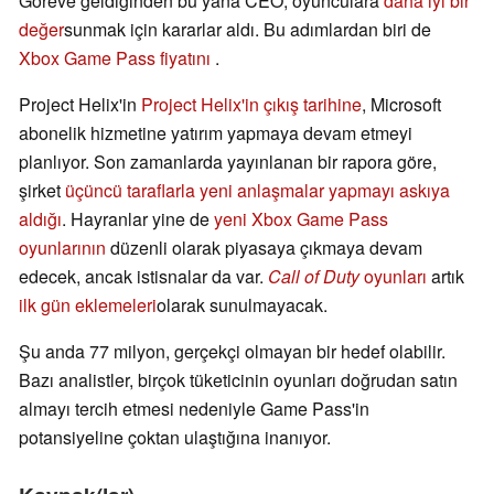
Göreve geldiğinden bu yana CEO, oyunculara
daha iyi bir
değer
sunmak için kararlar aldı. Bu adımlardan biri de
Xbox Game Pass fiyatını
.
Project Helix'in
Project Helix'in çıkış tarihine
, Microsoft
abonelik hizmetine yatırım yapmaya devam etmeyi
planlıyor. Son zamanlarda yayınlanan bir rapora göre,
şirket
üçüncü taraflarla yeni anlaşmalar yapmayı askıya
aldığı
. Hayranlar yine de
yeni Xbox Game Pass
oyunlarının
düzenli olarak piyasaya çıkmaya devam
edecek, ancak istisnalar da var.
Call of Duty
oyunları
artık
ilk gün eklemeleri
olarak sunulmayacak.
Şu anda 77 milyon, gerçekçi olmayan bir hedef olabilir.
Bazı analistler, birçok tüketicinin oyunları doğrudan satın
almayı tercih etmesi nedeniyle Game Pass'in
potansiyeline çoktan ulaştığına inanıyor.