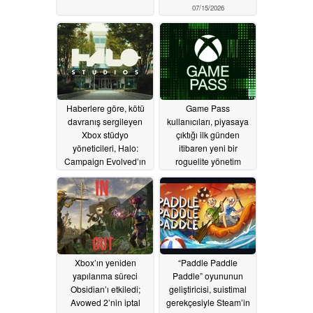
07/15/2026
Haberlere göre, kötü
Game Pass
davranış sergileyen
kullanıcıları, piyasaya
Xbox stüdyo
çıktığı ilk günden
yöneticileri, Halo:
itibaren yeni bir
Campaign Evolved’ın
roguelite yönetim
geliştirme sürecini
oyununa kavuşacaklar
yavaşlattı
07/12/2026
07/11/2026
Xbox’ın yeniden
“Paddle Paddle
yapılanma süreci
Paddle” oyununun
Obsidian’ı etkiledi;
geliştiricisi, suistimal
Avowed 2’nin iptal
gerekçesiyle Steam’in