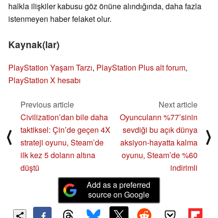
halkla ilişkiler kabusu göz önüne alındığında, daha fazla
istenmeyen haber felaket olur.
Kaynak(lar)
PlayStation Yaşam Tarzı
,
PlayStation Plus alt forum
,
PlayStation X hesabı
Previous article
Next article
Civilization’dan bile daha
Oyuncuların %77’sinin
taktiksel: Çin’de geçen 4X
sevdiği bu açık dünya
⟨
⟩
strateji oyunu, Steam’de
aksiyon-hayatta kalma
ilk kez 5 doların altına
oyunu, Steam’de %60
düştü
indirimli
Add as a preferred
source on Google