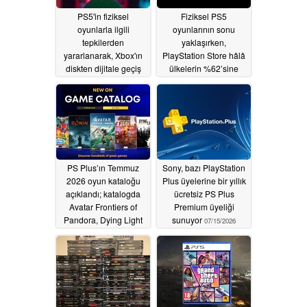
PS5'in fiziksel
Fiziksel PS5
oyunlarla ilgili
oyunlarının sonu
tepkilerden
yaklaşırken,
yararlanarak, Xbox'ın
PlayStation Store hâlâ
diskten dijitale geçiş
ülkelerin %62’sine
haberleri muhtemelen
erişim engeli uyguluyor
31 Temmuz'dan önce
07/15/2026
yayınlanacak.
07/20/2026
PS Plus’ın Temmuz
Sony, bazı PlayStation
2026 oyun kataloğu
Plus üyelerine bir yıllık
açıklandı; katalogda
ücretsiz PS Plus
Avatar Frontiers of
Premium üyeliği
Pandora, Dying Light
sunuyor
07/15/2026
ve daha fazlası yer
alıyor
07/15/2026