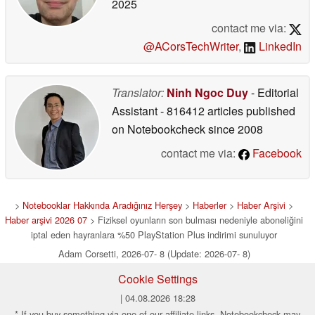
2025
contact me via:
@ACorsTechWriter
,
LinkedIn
Translator:
Ninh Ngoc Duy
- Editorial
Assistant
- 816412 articles published
on Notebookcheck
since 2008
contact me via:
Facebook
>
Notebooklar Hakkında Aradığınız Herşey
>
Haberler
>
Haber Arşivi
>
Haber arşivi 2026 07
> Fiziksel oyunların son bulması nedeniyle aboneliğini
iptal eden hayranlara %50 PlayStation Plus indirimi sunuluyor
Adam Corsetti, 2026-07- 8 (Update: 2026-07- 8)
Cookie Settings
| 04.08.2026 18:28
* If you buy something via one of our affiliate links, Notebookcheck may