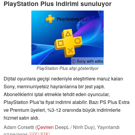
PlayStation Plus indirimi sunuluyor
ⓘ Sony with edits
PlayStation Plus afişi gösteriliyor
Dijital oyunlara geçişi nedeniyle eleştirilere maruz kalan
Sony, memnuniyetsiz hayranlarına bir jest yaptı.
Aboneliklerini iptal etmekle tehdit eden oyuncular,
PlayStation Plus’ta fiyat indirimi alabilir. Bazı PS Plus Extra
ve Premium üyeleri, %3-12 oranında büyük indirimlerle
hizmet satın aldı.
Adam Corsetti (
Çeviren
DeepL / Ninh Duy),
Yayınlandı
07/08/2026
🇺🇸
🇩🇪
...