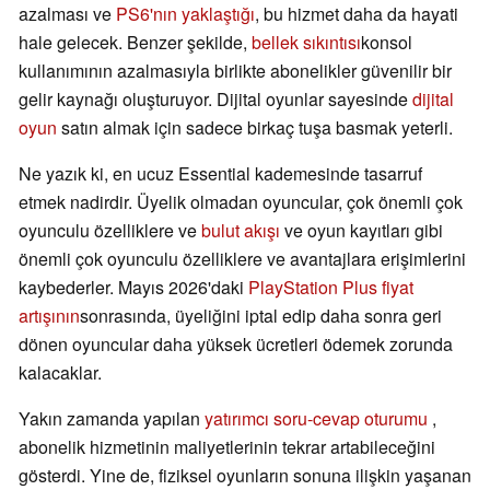
azalması ve
PS6'nın yaklaştığı
, bu hizmet daha da hayati
hale gelecek. Benzer şekilde,
bellek sıkıntısı
konsol
kullanımının azalmasıyla birlikte abonelikler güvenilir bir
gelir kaynağı oluşturuyor. Dijital oyunlar sayesinde
dijital
oyun
satın almak için sadece birkaç tuşa basmak yeterli.
Ne yazık ki, en ucuz Essential kademesinde tasarruf
etmek nadirdir. Üyelik olmadan oyuncular, çok önemli çok
oyunculu özelliklere ve
bulut akışı
ve oyun kayıtları gibi
önemli çok oyunculu özelliklere ve avantajlara erişimlerini
kaybederler. Mayıs 2026'daki
PlayStation Plus fiyat
artışının
sonrasında, üyeliğini iptal edip daha sonra geri
dönen oyuncular daha yüksek ücretleri ödemek zorunda
kalacaklar.
Yakın zamanda yapılan
yatırımcı soru-cevap oturumu
,
abonelik hizmetinin maliyetlerinin tekrar artabileceğini
gösterdi. Yine de, fiziksel oyunların sonuna ilişkin yaşanan