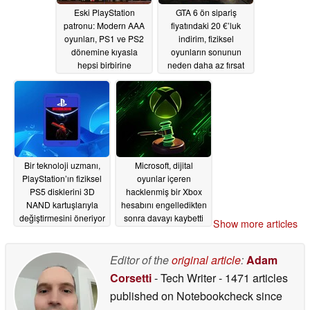
Eski PlayStation
GTA 6 ön sipariş
patronu: Modern AAA
fiyatındaki 20 €’luk
oyunları, PS1 ve PS2
indirim, fiziksel
dönemine kıyasla
oyunların sonunun
hepsi birbirine
neden daha az fırsat
benziyor
anlamına geldiğini
07/15/2026
gösteriyor
07/15/2026
Bir teknoloji uzmanı,
Microsoft, dijital
PlayStation’ın fiziksel
oyunlar içeren
PS5 disklerini 3D
hacklenmiş bir Xbox
NAND kartuşlarıyla
hesabını engelledikten
değiştirmesini öneriyor
sonra davayı kaybetti
Show more articles
07/14/2026
07/11/2026
Editor of the
original article
:
Adam
Corsetti
- Tech Writer
- 1471 articles
published on Notebookcheck
since