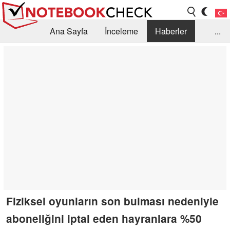
Ana Sayfa
İnceleme
Haberler
...
Öneri /SSS
Kütüphane
Satın Alma Rehberi
Arama
İletişim
Fiziksel oyunların son bulması nedeniyle
aboneliğini iptal eden hayranlara %50