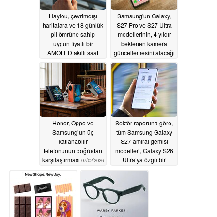
Haylou, çevrimdışı
Samsung'un Galaxy,
haritalara ve 18 günlük
S27 Pro ve S27 Ultra
pil ömrüne sahip
modellerinin, 4 yıldır
uygun fiyatlı bir
beklenen kamera
AMOLED akıllı saat
güncellemesini alacağı
piyasaya sürdü
söyleniyor
07/03/2026
07/07/2026
Honor, Oppo ve
Sektör raporuna göre,
Samsung’un üç
tüm Samsung Galaxy
katlanabilir
S27 amiral gemisi
telefonunun doğrudan
modelleri, Galaxy S26
karşılaştırması
Ultra’ya özgü bir
07/02/2026
özelliğe sahip
07/02/2026