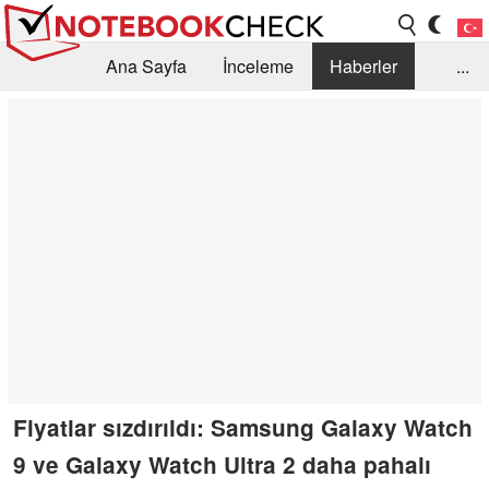
Ana Sayfa
İnceleme
Haberler
...
Öneri /SSS
Kütüphane
Satın Alma Rehberi
Arama
İletişim
Fiyatlar sızdırıldı: Samsung Galaxy Watch
9 ve Galaxy Watch Ultra 2 daha pahalı