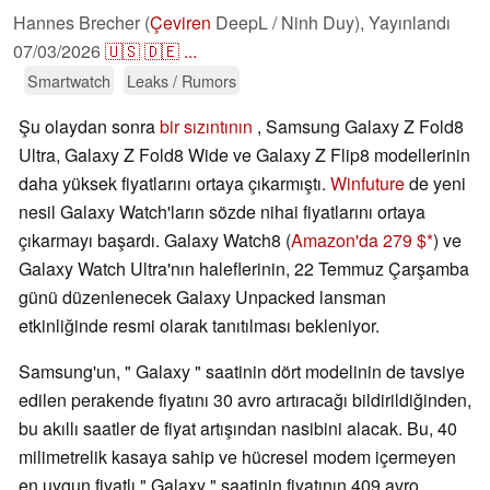
Hannes Brecher (
Çeviren
DeepL / Ninh Duy),
Yayınlandı
07/03/2026
🇺🇸
🇩🇪
...
Smartwatch
Leaks / Rumors
Şu olaydan sonra
bir sızıntının
, Samsung Galaxy Z Fold8
Ultra, Galaxy Z Fold8 Wide ve Galaxy Z Flip8 modellerinin
daha yüksek fiyatlarını ortaya çıkarmıştı.
Winfuture
de yeni
nesil Galaxy Watch'ların sözde nihai fiyatlarını ortaya
çıkarmayı başardı. Galaxy Watch8 (
Amazon'da 279 $
) ve
Galaxy Watch Ultra'nın haleflerinin, 22 Temmuz Çarşamba
günü düzenlenecek Galaxy Unpacked lansman
etkinliğinde resmi olarak tanıtılması bekleniyor.
Samsung'un, " Galaxy " saatinin dört modelinin de tavsiye
edilen perakende fiyatını 30 avro artıracağı bildirildiğinden,
bu akıllı saatler de fiyat artışından nasibini alacak. Bu, 40
milimetrelik kasaya sahip ve hücresel modem içermeyen
en uygun fiyatlı " Galaxy " saatinin fiyatının 409 avro