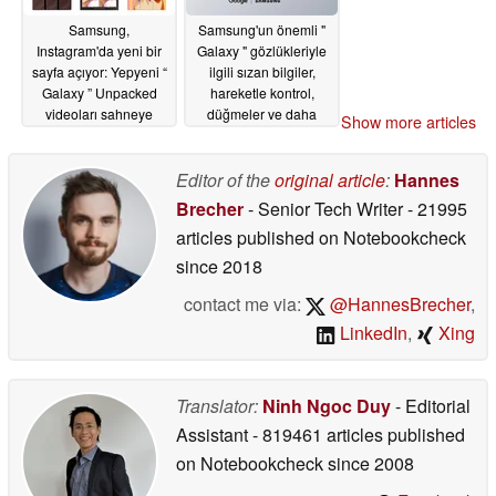
Samsung,
Samsung'un önemli "
Instagram'da yeni bir
Galaxy " gözlükleriyle
sayfa açıyor: Yepyeni “
ilgili sızan bilgiler,
Galaxy ” Unpacked
hareketle kontrol,
videoları sahneye
düğmeler ve daha
Show more articles
çıkıyor
fazlasını ortaya
07/01/2026
koyuyor
07/01/2026
Editor of the
original article
:
Hannes
Brecher
- Senior Tech Writer
- 21995
articles published on Notebookcheck
since 2018
contact me via:
@HannesBrecher
,
LinkedIn
,
Xing
Translator:
Ninh Ngoc Duy
- Editorial
Assistant
- 819461 articles published
on Notebookcheck
since 2008