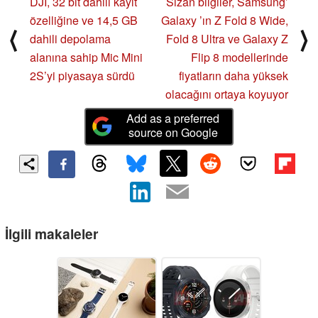
DJI, 32 bit dahili kayıt
Sızan bilgiler, Samsung’
özelliğine ve 14,5 GB
Galaxy ’ın Z Fold 8 Wide,
⟨
⟩
dahili depolama
Fold 8 Ultra ve Galaxy Z
alanına sahip Mic Mini
Flip 8 modellerinde
2S’yi piyasaya sürdü
fiyatların daha yüksek
olacağını ortaya koyuyor
Add as a preferred
source on Google
İlgili makaleler