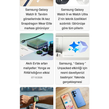
Samsung Galaxy
Samsung Galaxy
Watch 9: Tanıtım
Watch 9 ve Watch Ultra
görsellerinde ilk kez
2’nin teknik özellikleri
Snapdragon Wear Elite
sızdırıldı: Görünüşe
markası görünüyor
göre tüm pillerin
kapasitesi artmıyor
07/18/2026
07/11/2026
Akıllı Ev'de artan
Samsung, “ Galaxy ”
maliyetler: Yonga ve
Unpacked etkinliği için
RAM kıtlığının etkisi
resmi davetiyenizi
bastırıyor: Yakında
07/10/2026
gerçekleşmesi
beklenen Apple Eylül
etkinliğine bir ön bakış
07/08/2026