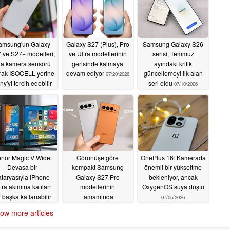
amsung'un Galaxy
Galaxy S27 (Plus), Pro
Samsung Galaxy S26
 ve S27+ modelleri,
ve Ultra modellerinin
serisi, Temmuz
a kamera sensörü
gerisinde kalmaya
ayındaki kritik
rak ISOCELL yerine
devam ediyor
güncellemeyi ilk alan
07/20/2026
ny'yi tercih edebilir
seri oldu
07/10/2026
07/24/2026
nor Magic V Wide:
Görünüşe göre
OnePlus 16: Kamerada
Devasa bir
kompakt Samsung
önemli bir yükseltme
ataryasıyla iPhone
Galaxy S27 Pro
bekleniyor, ancak
tra akımına katılan
modellerinin
OxygenOS suya düştü
r başka katlanabilir
tamamında
07/05/2026
telefon
Snapdragon 8 Elite
07/07/2026
ow more articles
Gen 6 işlemci
bulunmayacak