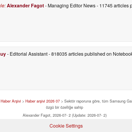
07/07/2026
cle
:
Alexander Fagot
- Managing Editor News
- 11745 articles
Duy
- Editorial Assistant
- 818035 articles published on Notebo
>
Haber Arşivi
>
Haber arşivi 2026 07
> Sektör raporuna göre, tüm Samsung Gala
özgü bir özelliğe sahip
Alexander Fagot, 2026-07- 2 (Update: 2026-07- 2)
Cookie Settings