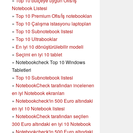
»
Top 10 bütçeye uygun Ofis/İş
Notebook Listesi
»
Top 10 Premium Ofis/İş notebookları
»
Top 10 Çalışma istasyonu laptopları
»
Top 10 Subnotebook listesi
»
Top 10 Ultrabooklar
»
En iyi 10 dönüştürülebilir modeli
»
Seçimi en iyi 10 tablet
»
Notebookcheck Top 10 Windows
Tabletleri
»
Top 10 Subnotebook listesi
»
NotebookCheck tarafından incelenen
en iyi Notebook ekranları
»
Notebookcheck'in 500 Euro altındaki
en iyi 10 Notebook listesi
»
NotebookCheck tarafından seçilen
300 Euro altındaki en iyi 10 Notebook
»
Notebookcheck'in
500 Euro altındaki