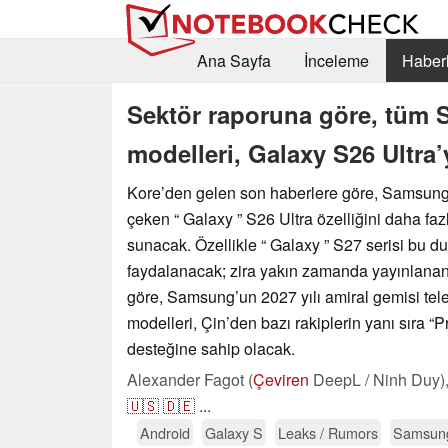
Ana Sayfa
İnceleme
Haberl
Sektör raporuna göre, tüm 
modelleri, Galaxy S26 Ultra’
Kore’den gelen son haberlere göre, Samsung
çeken “ Galaxy ” S26 Ultra özelliğini daha fazl
sunacak. Özellikle “ Galaxy ” S27 serisi bu 
faydalanacak; zira yakın zamanda yayınlanan
göre, Samsung’un 2027 yılı amiral gemisi tele
modelleri, Çin’den bazı rakiplerin yanı sıra “P
desteğine sahip olacak.
Alexander Fagot (
Çeviren
DeepL / Ninh Duy)
🇺🇸
🇩🇪
...
Android
Galaxy S
Leaks / Rumors
Samsun