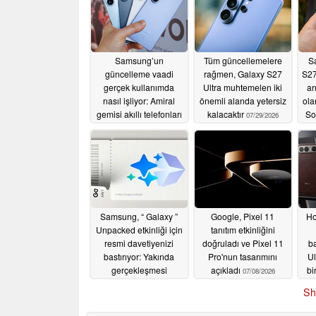
Samsung’un
Tüm güncellemelere
S
güncelleme vaadi
rağmen, Galaxy S27
S27
gerçek kullanımda
Ultra muhtemelen iki
an
nasıl işliyor: Amiral
önemli alanda yetersiz
ola
gemisi akıllı telefonları
kalacaktır
So
07/29/2026
ne kadar güncel?
07/30/2026
Samsung, “ Galaxy ”
Google, Pixel 11
Ho
Unpacked etkinliği için
tanıtım etkinliğini
resmi davetiyenizi
doğruladı ve Pixel 11
b
bastırıyor: Yakında
Pro'nun tasarımını
Ul
gerçekleşmesi
açıkladı
bi
07/08/2026
beklenen Apple Eylül
Sh
etkinliğine bir ön bakış
07/08/2026