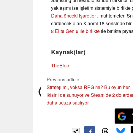
Samsung’un teknolojisinden farklı bir 
yaklaşımı ise işletim sistemiyle birlikt
Daha önceki işaretler
, muhtemelen Snap
sürülecek olan Xiaomi 18 serisinde bir G
8 Elite Gen 6 ile birlikte
ile birlikte pi
Kaynak(lar)
TheElec
Previous article
Strateji mi, yoksa RPG mi? Bu oyun her
⟨
ikisini de sunuyor ve Steam’de 2 dolarda
daha ucuza satılıyor