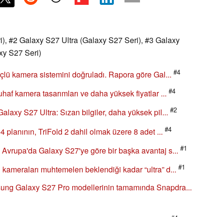
, #2 Galaxy S27 Ultra (Galaxy S27 Seri), #3 Galaxy
xy S27 Seri)
#4
lü kamera sistemini doğruladı. Rapora göre Gal...
#4
af kamera tasarımları ve daha yüksek fiyatlar ...
#2
axy S27 Ultra: Sızan bilgiler, daha yüksek pil...
#4
planının, TriFold 2 dahil olmak üzere 8 adet ...
#1
vrupa'da Galaxy S27'ye göre bir başka avantaj s...
#1
ameraları muhtemelen beklendiği kadar “ultra” d...
ng Galaxy S27 Pro modellerinin tamamında Snapdra...