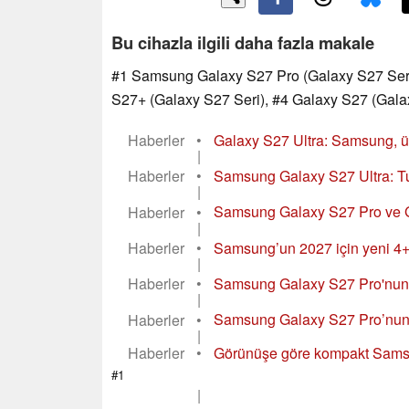
Bu cihazla ilgili daha fazla makale
#1 Samsung Galaxy S27 Pro (Galaxy S27 Seri)
S27+ (Galaxy S27 Seri), #4 Galaxy S27 (Gala
Haberler
•
Galaxy S27 Ultra: Samsung, üç
|
Haberler
•
Samsung Galaxy S27 Ultra: Tuh
|
Haberler
•
Samsung Galaxy S27 Pro ve Gal
|
Haberler
•
Samsung’un 2027 için yeni 4+4 
|
Haberler
•
Samsung Galaxy S27 Pro'nun A
|
Haberler
•
Samsung Galaxy S27 Pro’nun k
|
Haberler
•
Görünüşe göre kompakt Samsu
#1
|