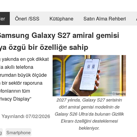
er
Öneri /SSS
Kütüphane
Satın Alma Rehberi
Samsung Galaxy S27 amiral gemisi
ya özgü bir özelliğe sahip
 yakında en çok dikkat
a akıllı telefona
durumdan büyük ölçüde
 bir sektör raporuna
fonlarının tüm
ⓘ Samsung
rivacy Display”
2027 yılında, Galaxy S27 serisinin
dört amiral gemisi modelinin de
Galaxy S26 Ultra’da bulunan Gizlilik
,
Yayınlandı
07/02/2026
Ekranı özelliğini desteklemesi
bekleniyor.
g
Smartphone