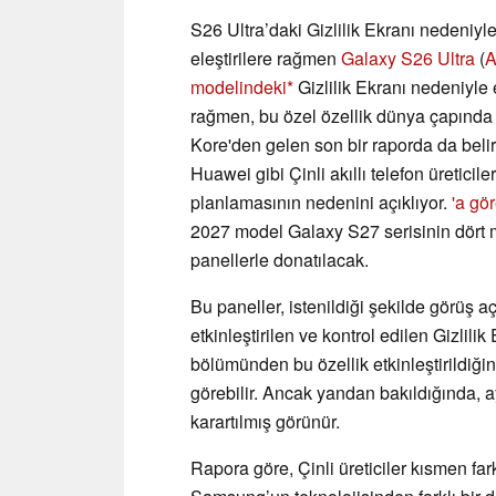
S26 Ultra’daki Gizlilik Ekranı nedeniy
eleştirilere rağmen
Galaxy S26 Ultra
(
A
modelindeki
Gizlilik Ekranı nedeniyle 
rağmen, bu özel özellik dünya çapınd
Kore'den gelen son bir raporda da belir
Huawei gibi Çinli akıllı telefon üretici
planlamasının nedenini açıklıyor.
'a gör
2027 model Galaxy S27 serisinin dört
panellerle donatılacak.
Bu paneller, istenildiği şekilde görüş açı
etkinleştirilen ve kontrol edilen Gizlilik
bölümünden bu özellik etkinleştirildiği
görebilir. Ancak yandan bakıldığında, 
karartılmış görünür.
Rapora göre, Çinli üreticiler kısmen far