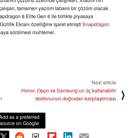
donanım çözümü üzerinde çalışırken, Xiaomi’nin
e çalışan, tamamen yazılım tabanlı bir çözüm olacak.
dragon 8 Elite Gen 6 ile birlikte piyasaya
izlilik Ekranı özelliğine işaret etmişti
Snapdragon
yasaya sürülmesi muhtemel.
Next article
Honor, Oppo ve Samsung’un üç katlanabilir
⟩
n
telefonunun doğrudan karşılaştırması
Add as a preferred
source on Google