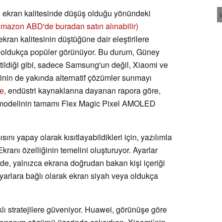
le ekran kalitesinde düşüş olduğu yönündeki
mazon ABD'de buradan satın alınabilir)
ekran kalitesinin düştüğüne dair eleştirilere
a oldukça popüler görünüyor. Bu durum, Güney
tildiği gibi, sadece Samsung'un değil, Xiaomi ve
lerinin de yakında alternatif çözümler sunmayı
e,
endüstri kaynaklarına dayanan rapora göre,
 modelinin tamamı Flex Magic Pixel AMOLED
sını yapay olarak kısıtlayabildikleri için, yazılımla
 Ekranı özelliğinin temelini oluşturuyor. Ayarlar
nde, yalnızca ekrana doğrudan bakan kişi içeriği
ayarlara bağlı olarak ekran siyah veya oldukça
klı stratejilere güveniyor. Huawei, görünüşe göre