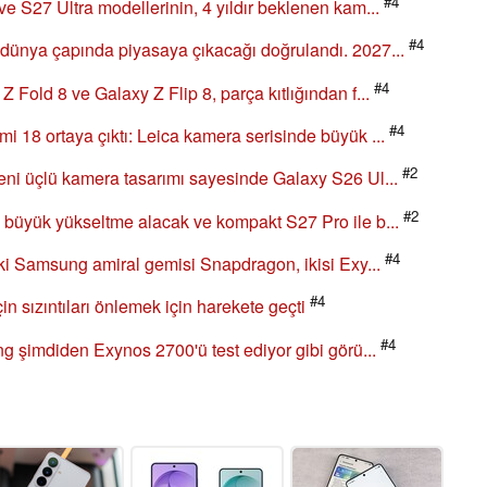
#4
 S27 Ultra modellerinin, 4 yıldır beklenen kam...
#4
ünya çapında piyasaya çıkacağı doğrulandı. 2027...
#4
old 8 ve Galaxy Z Flip 8, parça kıtlığından f...
#4
18 ortaya çıktı: Leica kamera serisinde büyük ...
#2
ni üçlü kamera tasarımı sayesinde Galaxy S26 Ul...
#2
büyük yükseltme alacak ve kompakt S27 Pro ile b...
#4
ki Samsung amiral gemisi Snapdragon, ikisi Exy...
#4
n sızıntıları önlemek için harekete geçti
#4
g şimdiden Exynos 2700'ü test ediyor gibi görü...