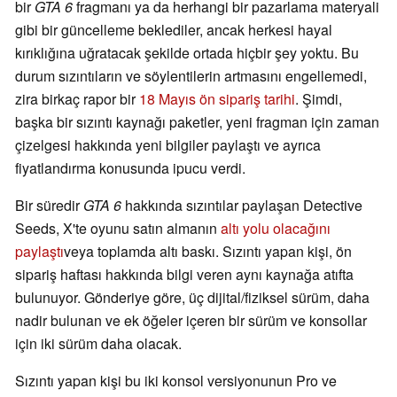
bir
GTA 6
fragmanı ya da herhangi bir pazarlama materyali
gibi bir güncelleme beklediler, ancak herkesi hayal
kırıklığına uğratacak şekilde ortada hiçbir şey yoktu. Bu
durum sızıntıların ve söylentilerin artmasını engellemedi,
zira birkaç rapor bir
18 Mayıs ön sipariş tarihi
. Şimdi,
başka bir sızıntı kaynağı paketler, yeni fragman için zaman
çizelgesi hakkında yeni bilgiler paylaştı ve ayrıca
fiyatlandırma konusunda ipucu verdi.
Bir süredir
GTA 6
hakkında sızıntılar paylaşan Detective
Seeds, X'te oyunu satın almanın
altı yolu olacağını
paylaştı
veya toplamda altı baskı. Sızıntı yapan kişi, ön
sipariş haftası hakkında bilgi veren aynı kaynağa atıfta
bulunuyor. Gönderiye göre, üç dijital/fiziksel sürüm, daha
nadir bulunan ve ek öğeler içeren bir sürüm ve konsollar
için iki sürüm daha olacak.
Sızıntı yapan kişi bu iki konsol versiyonunun Pro ve