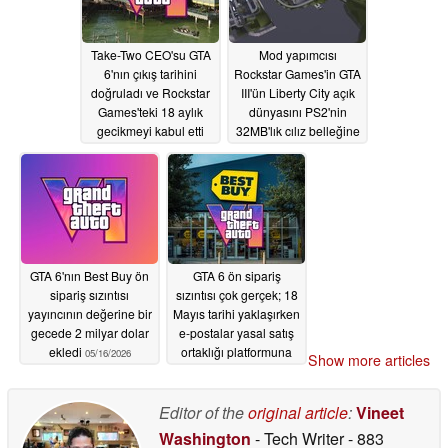
Take-Two CEO'su GTA
Mod yapımcısı
6'nın çıkış tarihini
Rockstar Games'in GTA
doğruladı ve Rockstar
III'ün Liberty City açık
Games'teki 18 aylık
dünyasını PS2'nin
gecikmeyi kabul etti
32MB'lık cılız belleğine
nasıl sığdırdığını
05/18/2026
anlatıyor
05/17/2026
GTA 6'nın Best Buy ön
GTA 6 ön sipariş
sipariş sızıntısı
sızıntısı çok gerçek; 18
yayıncının değerine bir
Mayıs tarihi yaklaşırken
gecede 2 milyar dolar
e-postalar yasal satış
ekledi
ortaklığı platformuna
05/16/2026
Show more articles
yönlendirildi
05/14/2026
Editor of the
original article
:
Vineet
Washington
- Tech Writer
- 883