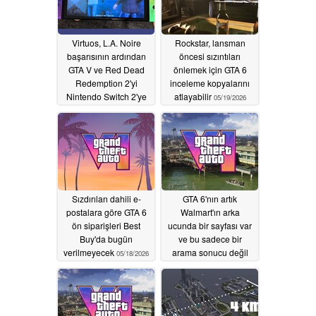
Virtuos, L.A. Noire
Rockstar, lansman
başarısının ardından
öncesi sızıntıları
GTA V ve Red Dead
önlemek için GTA 6
Redemption 2'yi
inceleme kopyalarını
Nintendo Switch 2'ye
atlayabilir
05/19/2026
taşımak istiyor
05/20/2026
Sızdırılan dahili e-
GTA 6'nın artık
postalara göre GTA 6
Walmart'ın arka
ön siparişleri Best
ucunda bir sayfası var
Buy'da bugün
ve bu sadece bir
verilmeyecek
arama sonucu değil
05/18/2026
05/18/2026