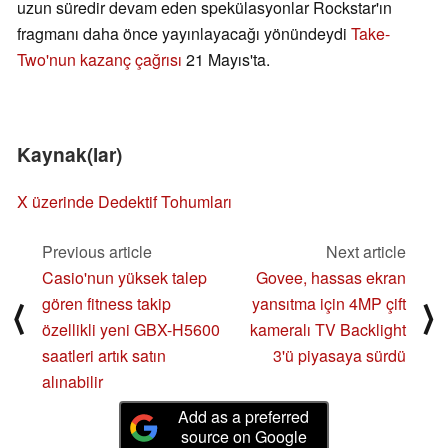
uzun süredir devam eden spekülasyonlar Rockstar'ın
fragmanı daha önce yayınlayacağı yönündeydi
Take-
Two'nun kazanç çağrısı
21 Mayıs'ta.
Kaynak(lar)
X üzerinde Dedektif Tohumları
Previous article
Next article
Casio'nun yüksek talep
Govee, hassas ekran
gören fitness takip
yansıtma için 4MP çift
⟨
⟩
özellikli yeni GBX-H5600
kameralı TV Backlight
saatleri artık satın
3'ü piyasaya sürdü
alınabilir
Add as a preferred
source on Google