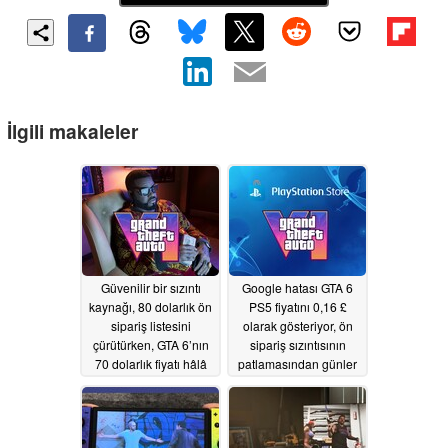
İlgili makaleler
Güvenilir bir sızıntı
Google hatası GTA 6
kaynağı, 80 dolarlık ön
PS5 fiyatını 0,16 £
sipariş listesini
olarak gösteriyor, ön
çürütürken, GTA 6’nın
sipariş sızıntısının
70 dolarlık fiyatı hâlâ
patlamasından günler
mümkün görünüyor
sonra
05/21/2026
06/22/2026