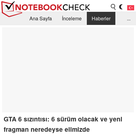
Ana Sayfa
İnceleme
Haberler
...
Öneri /SSS
Kütüphane
Satın Alma Rehberi
Arama
İletişim
GTA 6 sızıntısı: 6 sürüm olacak ve yeni
fragman neredeyse elimizde