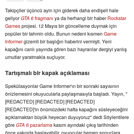
Takipçiler üçüncü ayin için giderek daha endişeli hale
geliyor
GTA 6
fragmanı
ya da herhangi bir haber
Rockstar
Games
projesi. 12 Mayıs bir güncelleme duymak için
popüler bir tahmin oldu. Bunun nedeni kısmen
Game
Informer
gizemli bir başlığın haberini vermişti. Yeni
kapağını canlı yayında gören bazı hayranlar dergiyi yanlış
umutlar yaratmakla suçluyor.
Tartışmalı bir kapak açıklaması
Spekülasyonlar Game Informer'ın bir sonraki sayısının
önizlemesini okuyucularla paylaşmasıyla başladı. Yayın, "
[REDACTED] [REDACTED] [REDACTED]
[REDACTED]'in önümüzdeki hafta kapağını süsleyeceğini
açıklamaktan büyük heyecan duyuyoruz" dedi Söylentilere
göre
GTA 6
pazarlama
kasım ayındaki çıkış tarihinden
önce yakında başlayabilir, oyuncular hemen sonuçlara