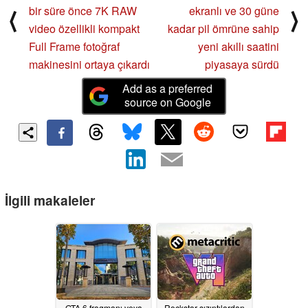
bir süre önce 7K RAW
ekranlı ve 30 güne
⟨
⟩
video özellikli kompakt
kadar pil ömrüne sahip
Full Frame fotoğraf
yeni akıllı saatini
makinesini ortaya çıkardı
piyasaya sürdü
Add as a preferred
source on Google
İlgili makaleler
GTA 6 fragmanı veya
Rockstar sızıntılardan