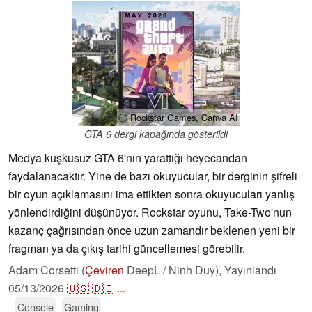
ⓘ Rockstar Games, Canva AI
GTA 6 dergi kapağında gösterildi
Medya kuşkusuz GTA 6'nın yarattığı heyecandan
faydalanacaktır. Yine de bazı okuyucular, bir derginin şifreli
bir oyun açıklamasını ima ettikten sonra okuyucuları yanlış
yönlendirdiğini düşünüyor. Rockstar oyunu, Take-Two'nun
kazanç çağrısından önce uzun zamandır beklenen yeni bir
fragman ya da çıkış tarihi güncellemesi görebilir.
Adam Corsetti (
Çeviren
DeepL / Ninh Duy),
Yayınlandı
05/13/2026
🇺🇸
🇩🇪
...
Console
Gaming