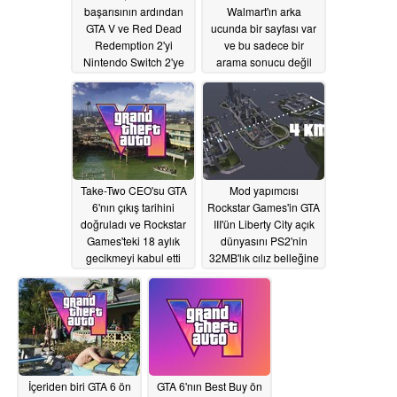
başarısının ardından
Walmart'ın arka
GTA V ve Red Dead
ucunda bir sayfası var
Redemption 2'yi
ve bu sadece bir
Nintendo Switch 2'ye
arama sonucu değil
taşımak istiyor
05/20/2026
05/18/2026
Take-Two CEO'su GTA
Mod yapımcısı
6'nın çıkış tarihini
Rockstar Games'in GTA
doğruladı ve Rockstar
III'ün Liberty City açık
Games'teki 18 aylık
dünyasını PS2'nin
gecikmeyi kabul etti
32MB'lık cılız belleğine
nasıl sığdırdığını
05/18/2026
anlatıyor
05/17/2026
İçeriden biri GTA 6 ön
GTA 6'nın Best Buy ön