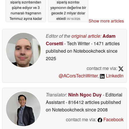
sipariş sızıntısından
sipariş sızıntısı
şüphe ediyor ve 3
yayıncının değerine bir
numaralı fragmanın
gecede 2 milyar dolar
Temmuz ayına kadar
ekledi
05/16/2026
Show more articles
ortaya
çıkmayabileceğini
söylüyor
Editor of the
original article
:
Adam
05/17/2026
Corsetti
- Tech Writer
- 1471 articles
published on Notebookcheck
since
2025
contact me via:
@ACorsTechWriter
,
LinkedIn
Translator:
Ninh Ngoc Duy
- Editorial
Assistant
- 816412 articles published
on Notebookcheck
since 2008
contact me via:
Facebook