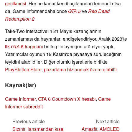
gecikmesi
. Her ne kadar kendi açılarından temenni olsa
da, Game Informer daha önce
GTA 5
ve
Red Dead
Redemption 2
.
Take-Two Interactive'in 21 Mayıs kazançlarının
zamanlaması da hayranları endişelendiriyor. Aralık 2023'te
ilk
GTA
6 fragmanı
brifing ile aynı gün prömiyer yaptı.
Yatırımcılar oyunun 19 Kasım'da piyasaya sürüleceğinin
teyidini alabildiler. Diğer olumlu işaretlerle birlikte
PlayStation Store
,
pazarlama hizlanmak üzere olabi̇li̇r
.
Kaynak(lar)
Game Informer
,
GTA 6 Countdown X hesabı
,
Game
Informer subreddit
Previous article
Next article
Sızıntı, lansmandan kısa
Amazfit, AMOLED