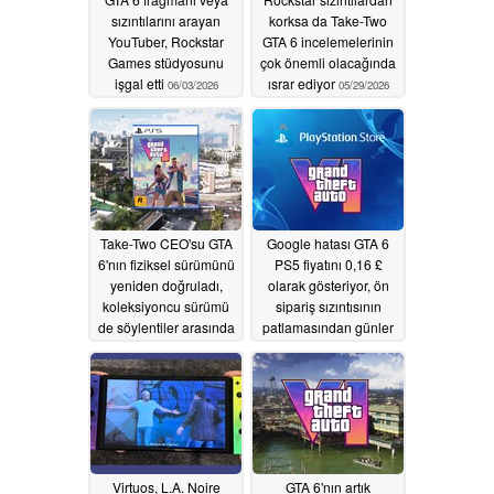
sızıntılarını arayan
korksa da Take-Two
YouTuber, Rockstar
GTA 6 incelemelerinin
Games stüdyosunu
çok önemli olacağında
işgal etti
ısrar ediyor
06/03/2026
05/29/2026
Take-Two CEO'su GTA
Google hatası GTA 6
6'nın fiziksel sürümünü
PS5 fiyatını 0,16 £
yeniden doğruladı,
olarak gösteriyor, ön
koleksiyoncu sürümü
sipariş sızıntısının
de söylentiler arasında
patlamasından günler
sonra
05/23/2026
05/21/2026
Virtuos, L.A. Noire
GTA 6'nın artık