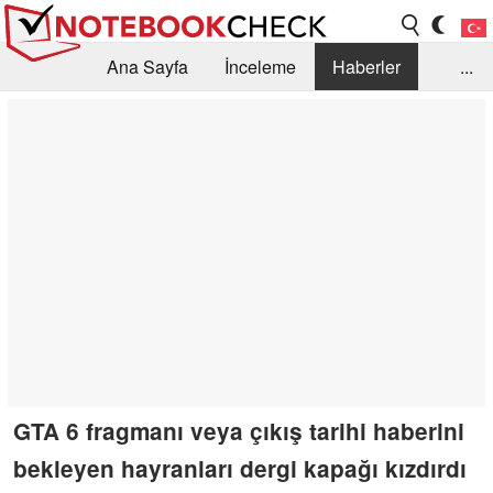
Ana Sayfa
İnceleme
Haberler
...
Öneri /SSS
Kütüphane
Satın Alma Rehberi
Arama
İletişim
GTA 6 fragmanı veya çıkış tarihi haberini
bekleyen hayranları dergi kapağı kızdırdı