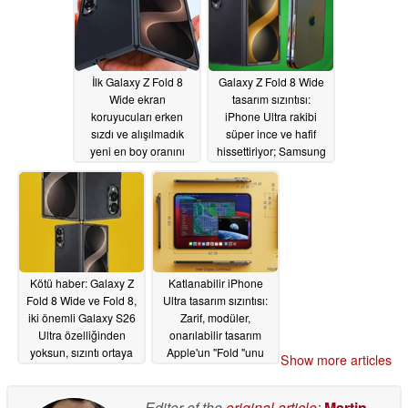
İlk Galaxy Z Fold 8
Galaxy Z Fold 8 Wide
Wide ekran
tasarım sızıntısı:
koruyucuları erken
iPhone Ultra rakibi
sızdı ve alışılmadık
süper ince ve hafif
yeni en boy oranını
hissettiriyor; Samsung
gösteriyor
Apple 'un kazanmasına
05/24/2026
izin vermiyor
05/22/2026
Kötü haber: Galaxy Z
Katlanabilir iPhone
Fold 8 Wide ve Fold 8,
Ultra tasarım sızıntısı:
iki önemli Galaxy S26
Zarif, modüler,
Ultra özelliğinden
onarılabilir tasarım
yoksun, sızıntı ortaya
Apple'un "Fold "unu
Show more articles
çıktı
benzersiz kılacak
05/20/2026
05/07/2026
Editor of the
original article
:
Martin