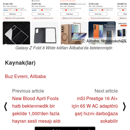
ⓘ Alibaba, Notebookcheck
Galaxy Z Fold 8 Wide kılıfları Alibaba'da listelenmiştir.
Kaynak(lar)
Buz Evreni
,
Alibaba
Previous article
Next article
New Blood April Fools
mSI Prestige 16 AI+
⟨
⟩
hattı beklenmedik bir
için 65 W AC adaptörü
şekilde 1,000'den fazla
şarj hızını darboğaza
hayran sesli mesajı aldı
sokabilir