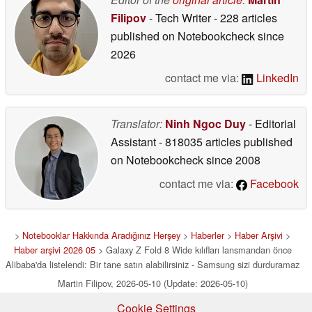
Filipov
- Tech Writer
- 228 articles
published on Notebookcheck
since
2026
contact me via:
LinkedIn
Translator:
Ninh Ngoc Duy
- Editorial
Assistant
- 818035 articles published
on Notebookcheck
since 2008
contact me via:
Facebook
>
Notebooklar Hakkında Aradığınız Herşey
>
Haberler
>
Haber Arşivi
>
Haber arşivi 2026 05
> Galaxy Z Fold 8 Wide kılıfları lansmandan önce
Alibaba'da listelendi: Bir tane satın alabilirsiniz - Samsung sizi durduramaz
Martin Filipov, 2026-05-10 (Update: 2026-05-10)
Cookie Settings