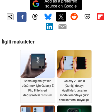
Add as a preferred
source on Google
İlgili makaleler
Samsung maliyetleri
Galaxy Z Fold 8
düşürmek için Galaxy Z
(Geniş) detaylı
Flip 8 ile işleri
özellikleri, tasarım
değiştirebilir
modelleri ortaya çıktı:
06/05/2026
Yeni kamera, büyük pil;
201g'de kırışıksız ekran
06/02/2026