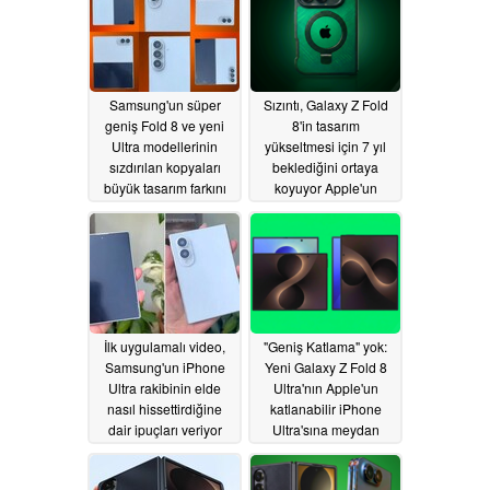
Samsung'un süper
Sızıntı, Galaxy Z Fold
geniş Fold 8 ve yeni
8'in tasarım
Ultra modellerinin
yükseltmesi için 7 yıl
sızdırılan kopyaları
beklediğini ortaya
büyük tasarım farkını
koyuyor Apple'un
ortaya koyuyor
katlanabilir iPhone'u ilk
günden alıyor
05/31/2026
05/30/2026
İlk uygulamalı video,
"Geniş Katlama" yok:
Samsung'un iPhone
Yeni Galaxy Z Fold 8
Ultra rakibinin elde
Ultra'nın Apple'un
nasıl hissettirdiğine
katlanabilir iPhone
dair ipuçları veriyor
Ultra'sına meydan
okuyacağı ortaya çıktı
05/28/2026
05/25/2026