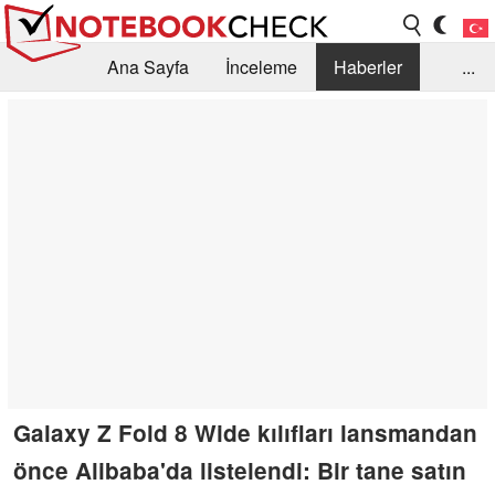
Ana Sayfa
İnceleme
Haberler
...
Öneri /SSS
Kütüphane
Satın Alma Rehberi
Arama
İletişim
Galaxy Z Fold 8 Wide kılıfları lansmandan
önce Alibaba'da listelendi: Bir tane satın