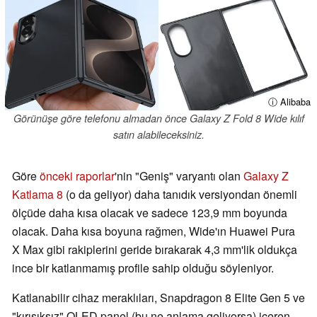
ⓘ Alibaba
Görünüşe göre telefonu almadan önce Galaxy Z Fold 8 Wide kılıf
satın alabileceksiniz.
Göre
önceki raporlar
'nin "Geniş" varyantı olan
Galaxy Z
Katlama 8
(o da geliyor) daha tanıdık versiyondan önemli
ölçüde daha kısa olacak ve sadece 123,9 mm boyunda
olacak. Daha kısa boyuna rağmen, Wide'ın Huawei Pura
X Max gibi rakiplerini geride bırakarak 4,3 mm'lik oldukça
ince bir katlanmamış profile sahip olduğu söyleniyor.
Katlanabilir cihaz meraklıları, Snapdragon 8 Elite Gen 5 ve
"kırışıksız" OLED panel (bu ne anlama geliyorsa) içeren