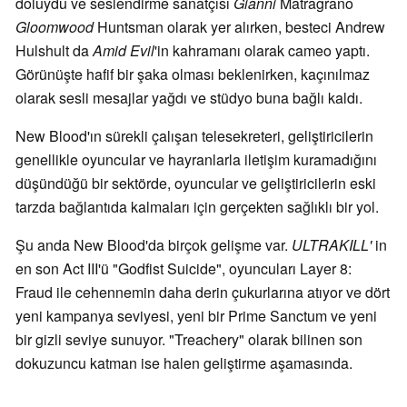
doluydu ve seslendirme sanatçısı
Gianni
Matragrano
Gloomwood
Huntsman olarak yer alırken, besteci Andrew
Hulshult da
Amid Evil
'in kahramanı olarak cameo yaptı.
Görünüşte hafif bir şaka olması beklenirken, kaçınılmaz
olarak sesli mesajlar yağdı ve stüdyo buna bağlı kaldı.
New Blood'ın sürekli çalışan telesekreteri, geliştiricilerin
genellikle oyuncular ve hayranlarla iletişim kuramadığını
düşündüğü bir sektörde, oyuncular ve geliştiricilerin eski
tarzda bağlantıda kalmaları için gerçekten sağlıklı bir yol.
Şu anda New Blood'da birçok gelişme var.
ULTRAKILL'
in
en son Act III'ü "Godfist Suicide", oyuncuları Layer 8:
Fraud ile cehennemin daha derin çukurlarına atıyor ve dört
yeni kampanya seviyesi, yeni bir Prime Sanctum ve yeni
bir gizli seviye sunuyor. "Treachery" olarak bilinen son
dokuzuncu katman ise halen geliştirme aşamasında.