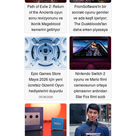
Path of Exile 2: Return
FromSoftware'in bir
of the Ancients oyun
sonraki oyunu gemiler
sonu revizyonunu ve
ve ada keşfi içeriyor;
ikonik Mageblood
The Duskbloods'tan
kemerini getiriyor
daha erken piyasaya
sürülebilir
05/08/2026
05/08/2026
Epic Games Store
Nintendo Switch 2
Mayıs 2026 için yeni
oyunu ve Mario filmi
ücretsiz Gizemli Oyun
cameosunun ortaya
hediyelerini duyurdu
çıkmasının ardından
Star Fox filmi sızdı
05/08/2026
05/08/2026