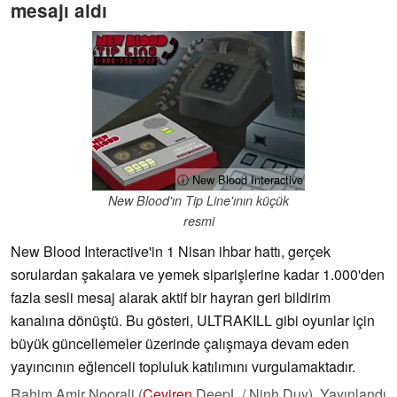
mesajı aldı
ⓘ New Blood Interactive
New Blood'ın Tip Line'ının küçük
resmi
New Blood Interactive'in 1 Nisan ihbar hattı, gerçek
sorulardan şakalara ve yemek siparişlerine kadar 1.000'den
fazla sesli mesaj alarak aktif bir hayran geri bildirim
kanalına dönüştü. Bu gösteri, ULTRAKILL gibi oyunlar için
büyük güncellemeler üzerinde çalışmaya devam eden
yayıncının eğlenceli topluluk katılımını vurgulamaktadır.
Rahim Amir Noorali (
Çeviren
DeepL / Ninh Duy),
Yayınlandı