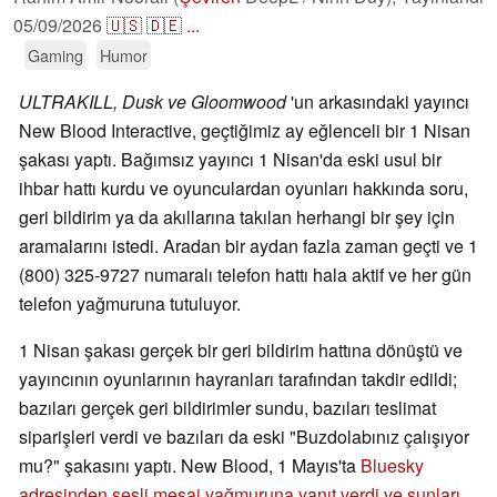
05/09/2026
🇺🇸
🇩🇪
...
Gaming
Humor
ULTRAKILL, Dusk ve Gloomwood
'un arkasındaki yayıncı
New Blood Interactive, geçtiğimiz ay eğlenceli bir 1 Nisan
şakası yaptı. Bağımsız yayıncı 1 Nisan'da eski usul bir
ihbar hattı kurdu ve oyunculardan oyunları hakkında soru,
geri bildirim ya da akıllarına takılan herhangi bir şey için
aramalarını istedi. Aradan bir aydan fazla zaman geçti ve 1
(800) 325-9727 numaralı telefon hattı hala aktif ve her gün
telefon yağmuruna tutuluyor.
1 Nisan şakası gerçek bir geri bildirim hattına dönüştü ve
yayıncının oyunlarının hayranları tarafından takdir edildi;
bazıları gerçek geri bildirimler sundu, bazıları teslimat
siparişleri verdi ve bazıları da eski "Buzdolabınız çalışıyor
mu?" şakasını yaptı. New Blood, 1 Mayıs'ta
Bluesky
adresinden sesli mesaj yağmuruna yanıt verdi ve şunları