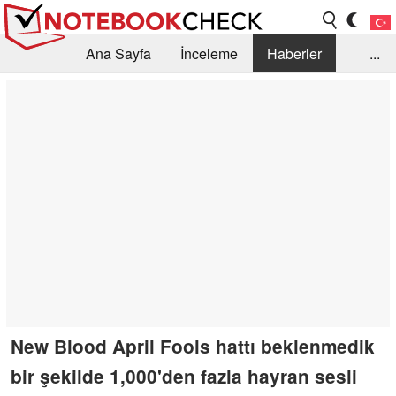
Ana Sayfa
İnceleme
Haberler
...
Öneri /SSS
Kütüphane
Satın Alma Rehberi
Arama
İletişim
New Blood April Fools hattı beklenmedik
bir şekilde 1,000'den fazla hayran sesli