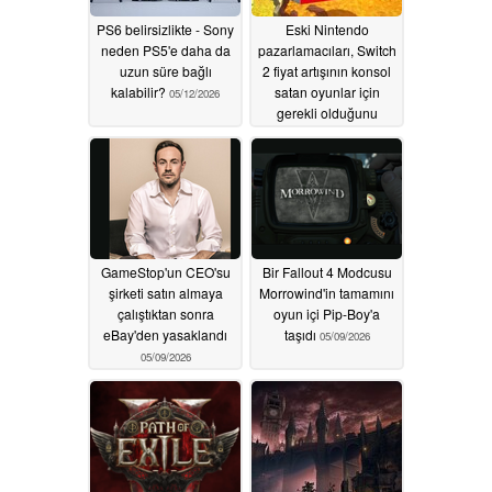
PS6 belirsizlikte - Sony
Eski Nintendo
neden PS5'e daha da
pazarlamacıları, Switch
uzun süre bağlı
2 fiyat artışının konsol
kalabilir?
satan oyunlar için
05/12/2026
gerekli olduğunu
söylüyor
05/09/2026
GameStop'un CEO'su
Bir Fallout 4 Modcusu
şirketi satın almaya
Morrowind'in tamamını
çalıştıktan sonra
oyun içi Pip-Boy'a
eBay'den yasaklandı
taşıdı
05/09/2026
05/09/2026