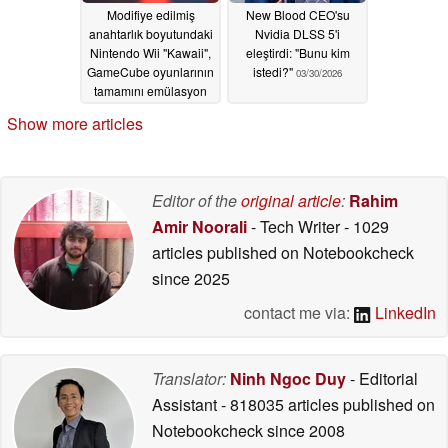
Modifiye edilmiş
New Blood CEO'su
anahtarlık boyutundaki
Nvidia DLSS 5'i
Nintendo Wii "Kawaii",
eleştirdi: "Bunu kim
GameCube oyunlarının
istedi?"
03/30/2026
tamamını emülasyon
olmadan çalıştırıyor
Show more articles
05/06/2026
Editor of the
original article
:
Rahim
Amir Noorali
- Tech Writer
- 1029
articles published on Notebookcheck
since 2025
contact me via:
LinkedIn
Translator:
Ninh Ngoc Duy
- Editorial
Assistant
- 818035 articles published on
Notebookcheck
since 2008