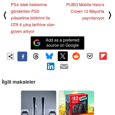
PS4 istek listelerine
PUBG Mobile Hero's
gönderilen PS5
Crown 12 Mayıs'ta
⟨
⟩
yükseltme bildirimi ile
yayınlanıyor
GTA 6 çıkış tarihine olan
güven artıyor
Add as a preferred
source on Google
İlgili makaleler