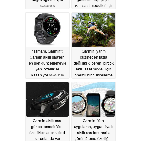
akıllı saat modelleri için
07/03/2026
yayınladı
07/02/2026
“Tamam, Garmin”:
Garmin, yarım
Garmin akıllı saatleri,
düzineden fazla
en son güncellemeyle
değişiklik içeren, birçok
yeni özellikler
akıllı saat modeli için
kazanıyor
önemli bir güncelleme
07/02/2026
yayınladı
07/02/2026
Garmin akıllı saat
Garmin: Yeni
güncellemesi: Yeni
uygulama, uygun fiyatlı
özellikler, ancak ciddi
akıllı saatlere harita
sorunlar da var
görüntüleme özelliğini