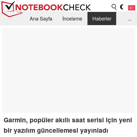
Ana Sayfa
İnceleme
Haberler
...
Öneri /SSS
Kütüphane
Satın Alma Rehberi
Arama
İletişim
Garmin, popüler akıllı saat serisi için yeni
bir yazılım güncellemesi yayınladı