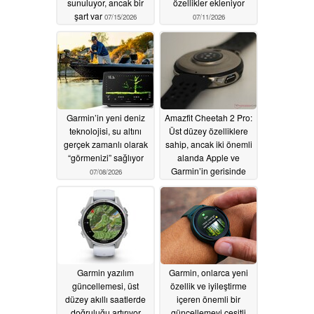
sunuluyor, ancak bir
özellikler ekleniyor
şart var
07/15/2026
07/11/2026
Garmin’in yeni deniz
Amazfit Cheetah 2 Pro:
teknolojisi, su altını
Üst düzey özelliklere
gerçek zamanlı olarak
sahip, ancak iki önemli
“görmenizi” sağlıyor
alanda Apple ve
Garmin’in gerisinde
07/08/2026
kalıyor
07/07/2026
Garmin yazılım
Garmin, onlarca yeni
güncellemesi, üst
özellik ve iyileştirme
düzey akıllı saatlerde
içeren önemli bir
doğruluğu artırıyor
güncellemeyi çeşitli