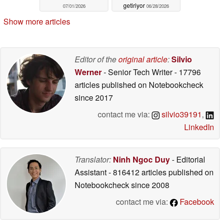
getiriyor
07/01/2026
06/28/2026
Show more articles
Editor of the
original article
:
Silvio
Werner
- Senior Tech Writer
- 17796
articles published on Notebookcheck
since 2017
contact me via:
silvio39191
,
LinkedIn
Translator:
Ninh Ngoc Duy
- Editorial
Assistant
- 816412 articles published on
Notebookcheck
since 2008
contact me via:
Facebook