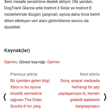
Xero mesafe sensörüne destek ekliyor. Öte yandan,
DogTrack Glance artık Instinct 3 Solar ve Instinct E
modellerinde düzgün çalışmalı; ayrıca daha önce belirli
dilleri etkileyen veri alanı görüntüleme sorunu da
düzeltildi.
Kaynak(lar)
Garmin
, Görsel kaynağı:
Garmin
Previous article
Next article
Bir içeriden gelen bilgi,
Sony, sosyal medyada
Xbox’ın bu oyuna
herhangi bir şey
öncelik vermesine
paylaşamıyor ki, hemen
⟨
⟩
rağmen The Elder
şiddetli tepkilerle
Scrolls 6’nın çıkış
karşılaşmasın