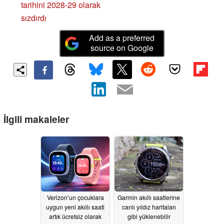
tarihini 2028-29 olarak
sızdırdı
Add as a preferred
source on Google
İlgili makaleler
Verizon’un çocuklara
Garmin akıllı saatlerine
uygun yeni akıllı saati
canlı yıldız haritaları
artık ücretsiz olarak
gibi yüklenebilir