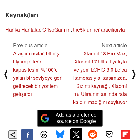
Kaynak(lar)
Harika Haritalar
,
CrispGarmin
,
the5krunner aracılığıyla
Previous article
Next article
Araştırmacılar, bitmiş
Xiaomi 18 Pro Max,
lityum pillerin
Xiaomi 17 Ultra fiyatıyla
kapasitesini %100’e
ve yeni LOFIC 3.0 Leica
⟨
⟩
yakın bir seviyeye geri
kamerasıyla karşımızda.
getirecek bir yöntem
Sızıntı kaynağı, Xiaomi
geliştirdi
18 Ultra’nın aslında rafa
kaldırılmadığını söylüyor
Add as a preferred
source on Google