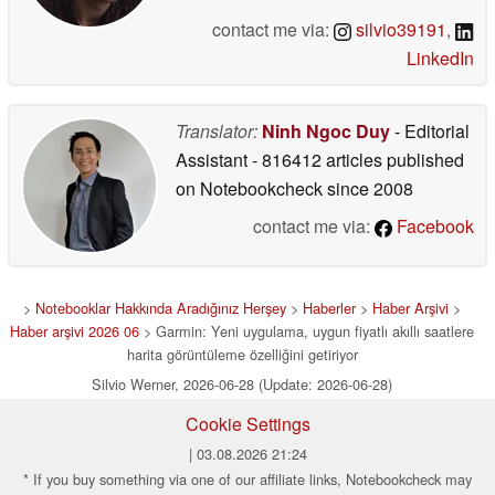
contact me via:
silvio39191
,
LinkedIn
Translator:
Ninh Ngoc Duy
- Editorial
Assistant
- 816412 articles published
on Notebookcheck
since 2008
contact me via:
Facebook
>
Notebooklar Hakkında Aradığınız Herşey
>
Haberler
>
Haber Arşivi
>
Haber arşivi 2026 06
> Garmin: Yeni uygulama, uygun fiyatlı akıllı saatlere
harita görüntüleme özelliğini getiriyor
Silvio Werner, 2026-06-28 (Update: 2026-06-28)
Cookie Settings
| 03.08.2026 21:24
* If you buy something via one of our affiliate links, Notebookcheck may