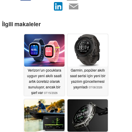
İlgili makaleler
Verizon’un çocuklara
Garmin, popüler akıllı
uygun yeni akıllı saati
saat serisi için yeni bir
artık ücretsiz olarak
yazılım güncellemesi
sunuluyor, ancak bir
yayınladı
07/08/2026
şart var
07/15/2026