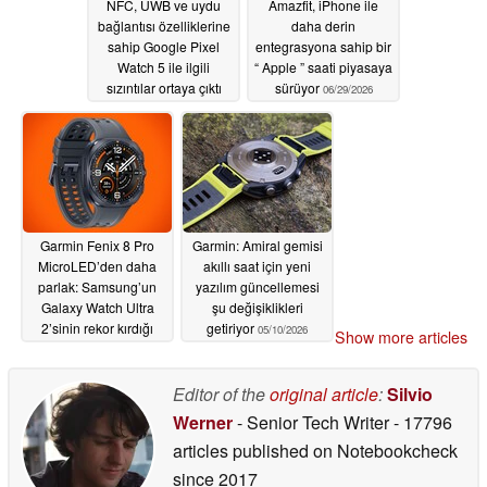
NFC, UWB ve uydu
Amazfit, iPhone ile
bağlantısı özelliklerine
daha derin
sahip Google Pixel
entegrasyona sahip bir
Watch 5 ile ilgili
“ Apple ” saati piyasaya
sızıntılar ortaya çıktı
sürüyor
06/29/2026
06/30/2026
Garmin Fenix 8 Pro
Garmin: Amiral gemisi
MicroLED’den daha
akıllı saat için yeni
parlak: Samsung’un
yazılım güncellemesi
Galaxy Watch Ultra
şu değişiklikleri
2’sinin rekor kırdığı
getiriyor
05/10/2026
Show more articles
söyleniyor
06/29/2026
Editor of the
original article
:
Silvio
Werner
- Senior Tech Writer
- 17796
articles published on Notebookcheck
since 2017