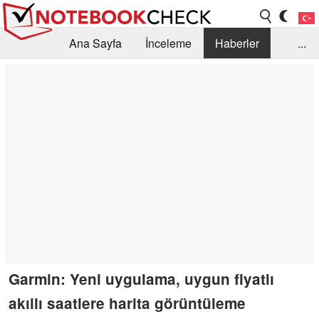
Ana Sayfa
İnceleme
Haberler
...
Öneri /SSS
Kütüphane
Satın Alma Rehberi
Arama
İletişim
Garmin: Yeni uygulama, uygun fiyatlı
akıllı saatlere harita görüntüleme