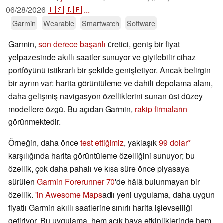
06/28/2026
🇺🇸
🇩🇪
...
Garmin
Wearable
Smartwatch
Software
Garmin,
son derece başarılı
üretici, geniş bir fiyat
yelpazesinde akıllı saatler sunuyor ve giyilebilir cihaz
portföyünü istikrarlı bir şekilde genişletiyor. Ancak belirgin
bir ayrım var: harita görüntüleme ve dahili depolama alanı,
daha gelişmiş navigasyon özelliklerini sunan üst düzey
modellere özgü. Bu açıdan Garmin,
rakip firmaların
görünmektedir.
Örneğin, daha önce
test ettiğimiz
, yaklaşık
99 dolar
karşılığında harita görüntüleme özelliğini sunuyor; bu
özellik, çok daha pahalı ve kısa süre önce piyasaya
sürülen
Garmin Forerunner 70
'de hâlâ bulunmayan bir
özellik.
'in Awesome Maps
adlı yeni uygulama, daha uygun
fiyatlı Garmin akıllı saatlerine sınırlı harita işlevselliği
getiriyor. Bu uygulama, hem açık hava etkinliklerinde hem