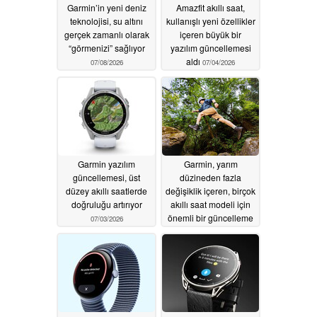
Garmin’in yeni deniz
Amazfit akıllı saat,
teknolojisi, su altını
kullanışlı yeni özellikler
gerçek zamanlı olarak
içeren büyük bir
“görmenizi” sağlıyor
yazılım güncellemesi
aldı
07/08/2026
07/04/2026
Garmin yazılım
Garmin, yarım
güncellemesi, üst
düzineden fazla
düzey akıllı saatlerde
değişiklik içeren, birçok
doğruluğu artırıyor
akıllı saat modeli için
önemli bir güncelleme
07/03/2026
yayınladı
07/02/2026