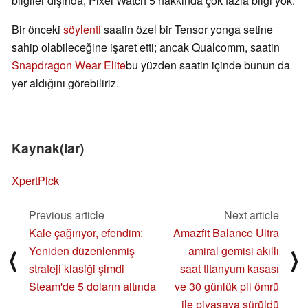
bilgiler dışında, Pixel Watch 5 hakkında çok fazla bilgi yok.
Bir önceki
söylenti
saatin özel bir Tensor yonga setine
sahip olabileceğine işaret etti; ancak Qualcomm, saatin
Snapdragon Wear Elite
bu yüzden saatin içinde bunun da
yer aldığını görebiliriz.
Kaynak(lar)
XpertPick
Previous article
Next article
Kale çağırıyor, efendim:
Amazfit Balance Ultra
Yeniden düzenlenmiş
amiral gemisi akıllı
⟨
⟩
strateji klasiği şimdi
saat titanyum kasası
Steam'de 5 doların altında
ve 30 günlük pil ömrü
ile piyasaya sürüldü