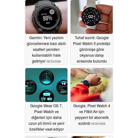
Garmin: Yeni yazılım
Tuhaf sızıntı: Google
güncellemesi bazı akıllı
Pixel Watch 5 prototipi
saatleri yeniden
görünüşe göre
kullanılabilir hale
okyanus dalışı
getiriyor
sırasında bulundu
06/03/2026
06/01/2026
Google Wear OS 7,
Google, Pixel Watch 4
Pixel Watch ve
ve Fitbit Air için
diğerleri için daha
yepyeni bir abonelik
uzun pil ömrü ve yeni
sızdırdı
04/24/2026
özellikler vaat ediyor
05/20/2026