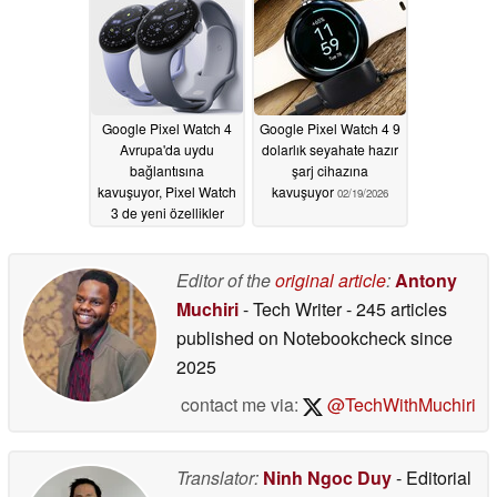
Google Pixel Watch 4
Google Pixel Watch 4 9
Avrupa'da uydu
dolarlık seyahate hazır
bağlantısına
şarj cihazına
kavuşuyor, Pixel Watch
kavuşuyor
02/19/2026
3 de yeni özellikler
kazanıyor
03/05/2026
Editor of the
original article
:
Antony
Muchiri
- Tech Writer
- 245 articles
published on Notebookcheck
since
2025
contact me via:
@TechWithMuchiri
Translator:
Ninh Ngoc Duy
- Editorial