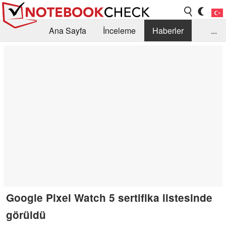
Ana Sayfa
İnceleme
Haberler
...
Öneri /SSS
Kütüphane
Satın Alma Rehberi
Arama
İletişim
Google Pixel Watch 5 sertifika listesinde
görüldü