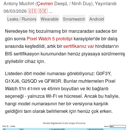
Antony Muchiri (
Çeviren
DeepL / Ninh Duy),
Yayınlandı
06/03/2026
🇺🇸
🇩🇪
...
Leaks / Rumors
Wearable
Smartwatch
Android
Neredeyse hiç bozulmamış bir manzaradan sadece bir
gün sonra
Pixel Watch 5 prototipi
karayipler'de bir dalış
sırasında keşfedildi, artık bir
sertifikamız var
hindistan'ın
BIS sertifikasyon kurumundan henüz piyasaya sürülmemiş
giyilebilir cihaz için.
Listeden dört model numarası görebiliyoruz: G0F3Y,
G1XJ6, G25QD ve GFW3R. Bunlar muhtemelen Pixel
Watch 5'in 41mm ve 45mm boyutları ve iki bağlantı
seçeneği - yalnızca Wi-Fi ve hücresel. Ancak bu haliyle,
hangi model numarasının her bir versiyona karşılık
geldiğini tam olarak belirlemek için henüz çok erken.