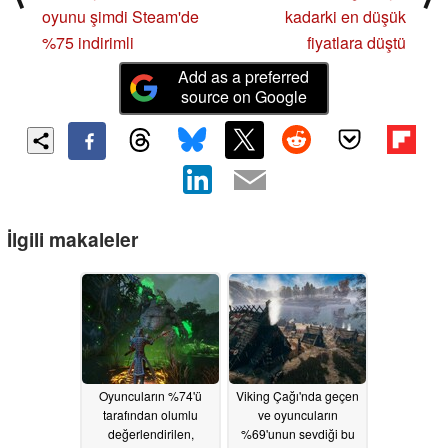
oyunu şimdi Steam'de
kadarki en düşük
%75 indirimli
fiyatlara düştü
Add as a preferred
source on Google
İlgili makaleler
Oyuncuların %74'ü
Viking Çağı'nda geçen
tarafından olumlu
ve oyuncuların
değerlendirilen,
%69'unun sevdiği bu