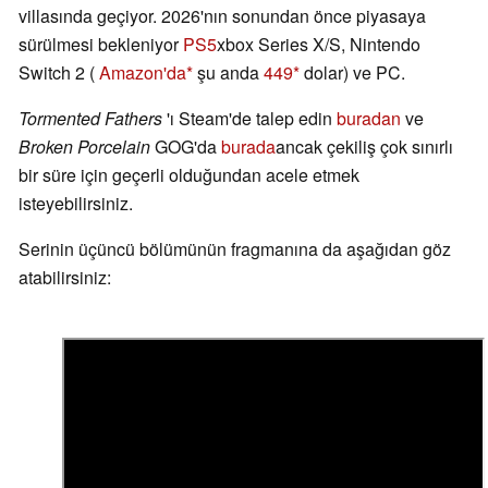
villasında geçiyor. 2026'nın sonundan önce piyasaya
sürülmesi bekleniyor
PS5
xbox Series X/S, Nintendo
Switch 2 (
Amazon'da
şu anda
449
dolar) ve PC.
Tormented Fathers
'ı Steam'de talep edin
buradan
ve
Broken Porcelain
GOG'da
burada
ancak çekiliş çok sınırlı
bir süre için geçerli olduğundan acele etmek
isteyebilirsiniz.
Serinin üçüncü bölümünün fragmanına da aşağıdan göz
atabilirsiniz: