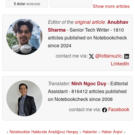
5 dolar
06/08/2026
Show more articles
Editor of the
original article
:
Anubhav
Sharma
- Senior Tech Writer
- 1810
articles published on Notebookcheck
since 2024
contact me via:
@lottamuzic
,
LinkedIn
Translator:
Ninh Ngoc Duy
- Editorial
Assistant
- 816412 articles published
on Notebookcheck
since 2008
contact me via:
Facebook
>
Notebooklar Hakkında Aradığınız Herşey
>
Haberler
>
Haber Arşivi
>