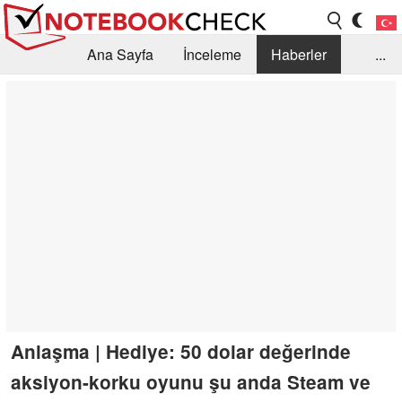
Ana Sayfa
İnceleme
Haberler
...
Öneri /SSS
Kütüphane
Satın Alma Rehberi
Arama
İletişim
Anlaşma | Hediye: 50 dolar değerinde
aksiyon-korku oyunu şu anda Steam ve