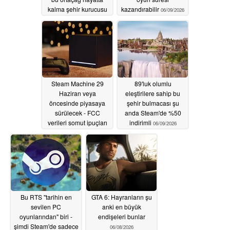
kalma şehir kurucusu
kazandırabilir
06/09/2026
Steam'de %80 indirimli
06/10/2026
Steam Machine 29
89'luk olumlu
Haziran veya
eleştirilere sahip bu
öncesinde piyasaya
şehir bulmacası şu
sürülecek - FCC
anda Steam'de %50
verileri somut ipuçları
indirimli
06/09/2026
sunuyor
06/09/2026
Bu RTS "tarihin en
GTA 6: Hayranların şu
sevilen PC
anki en büyük
oyunlarından" biri -
endişeleri bunlar
şimdi Steam'de sadece
06/08/2026