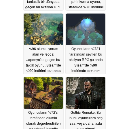
fantastik bir dünyada
şehir kurma oyunu,
geçen bu aksiyon RPG
Steam'de %70 indirimli
oyunu Steam'de %85
06/13/2026
indirimli
06/14/2026
%96 olumlu yorum
Oyuncuların %78'i
alan ve feodal
tarafından sevilen bu
Japonya'da geçen bu
aksiyon RPG şu anda
taktik oyunu, Steam'de
Steam'de %90
%90 indirimli
indirimde
06/12/2026
06/11/2026
Oyuncuların %72'si
Gothic Remake: Bu
tarafından olumlu
ipucu oyunculara beş
olarak değerlendirilen
saat veya daha fazla
bu ortaçağ hayatta
oyun süresi