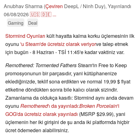
Anubhav Sharma (
Çeviren
DeepL / Ninh Duy),
Yayınlandı
06/08/2026
🇺🇸
🇩🇪
...
Gaming
Deal
Stormind Oyunları
kült hayatta kalma korku üçlemesinin ilk
oyunu
'u Steam'de ücretsiz olarak veriyor
ve talep etmek
için bugün - 8 Haziran - TSİ 11:45'e kadar vaktiniz var.
Remothered: Tormented Fathers
Steam'in Free to Keep
promosyonunun bir parçasıdır, yani kütüphanenize
eklediğinizde, teklif sona erdikten ve normal 19,99 $ fiyat
etiketine döndükten sonra bile kalıcı olarak sizindir.
Zamanlama da oldukça kasıtlı: Stormind aynı anda devam
oyunu
Remothered
'ı da yayınladı:
Broken Porcelain
'i
GOG'da ücretsiz olarak yayınladı
(MSRP $29.99), yani
üçlemenin her iki girişini de şu anda iki platformda hiçbir
ücret ödemeden alabilirsiniz.