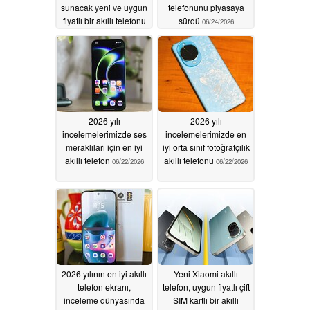
sunacak yeni ve uygun
telefonunu piyasaya
fiyatlı bir akıllı telefonu
sürdü
06/24/2026
piyasaya sürdü
06/26/2026
2026 yılı
2026 yılı
incelemelerimizde ses
incelemelerimizde en
meraklıları için en iyi
iyi orta sınıf fotoğrafçılık
akıllı telefon
akıllı telefonu
06/22/2026
06/22/2026
2026 yılının en iyi akıllı
Yeni Xiaomi akıllı
telefon ekranı,
telefon, uygun fiyatlı çift
inceleme dünyasında
SIM kartlı bir akıllı