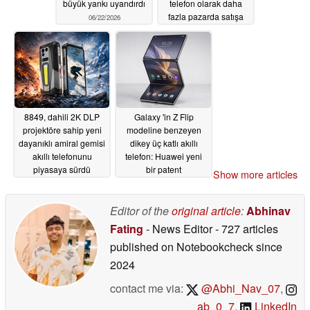
büyük yankı uyandırdı
telefon olarak daha
fazla pazarda satışa
06/22/2026
sunuluyor
06/20/2026
8849, dahili 2K DLP
Galaxy 'in Z Flip
projektöre sahip yeni
modeline benzeyen
dayanıklı amiral gemisi
dikey üç katlı akıllı
akıllı telefonunu
telefon: Huawei yeni
piyasaya sürdü
bir patent
Show more articles
başvurusunda bulundu
06/20/2026
06/18/2026
Editor of the
original article
:
Abhinav
Fating
- News Editor
- 727 articles
published on Notebookcheck
since
2024
contact me via:
@Abhi_Nav_07
,
_ab_0_7
,
LinkedIn