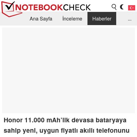
Ana Sayfa
İnceleme
Haberler
...
Öneri /SSS
Kütüphane
Satın Alma Rehberi
Arama
İletişim
Honor 11.000 mAh’lik devasa bataryaya
sahip yeni, uygun fiyatlı akıllı telefonunu