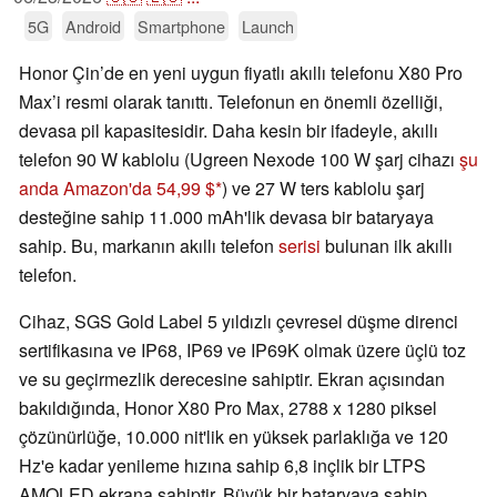
5G
Android
Smartphone
Launch
Honor Çin’de en yeni uygun fiyatlı akıllı telefonu X80 Pro
Max’i resmi olarak tanıttı. Telefonun en önemli özelliği,
devasa pil kapasitesidir. Daha kesin bir ifadeyle, akıllı
telefon 90 W kablolu (Ugreen Nexode 100 W şarj cihazı
şu
anda Amazon'da 54,99 $
) ve 27 W ters kablolu şarj
desteğine sahip 11.000 mAh'lik devasa bir bataryaya
sahip. Bu, markanın akıllı telefon
serisi
bulunan ilk akıllı
telefon.
Cihaz, SGS Gold Label 5 yıldızlı çevresel düşme direnci
sertifikasına ve IP68, IP69 ve IP69K olmak üzere üçlü toz
ve su geçirmezlik derecesine sahiptir. Ekran açısından
bakıldığında, Honor X80 Pro Max, 2788 x 1280 piksel
çözünürlüğe, 10.000 nit'lik en yüksek parlaklığa ve 120
Hz'e kadar yenileme hızına sahip 6,8 inçlik bir LTPS
AMOLED ekrana sahiptir. Büyük bir bataryaya sahip