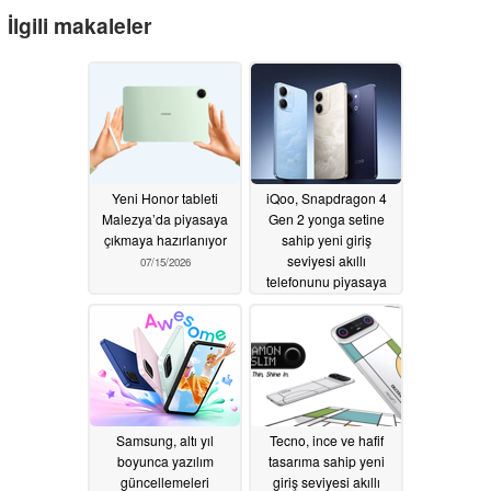
İlgili makaleler
Yeni Honor tableti
iQoo, Snapdragon 4
Malezya’da piyasaya
Gen 2 yonga setine
çıkmaya hazırlanıyor
sahip yeni giriş
seviyesi akıllı
07/15/2026
telefonunu piyasaya
sürdü
07/03/2026
Samsung, altı yıl
Tecno, ince ve hafif
boyunca yazılım
tasarıma sahip yeni
güncellemeleri
giriş seviyesi akıllı