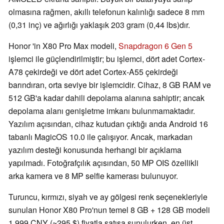
olmasına rağmen, akıllı telefonun kalınlığı sadece 8 mm
(0,31 inç) ve ağırlığı yaklaşık 203 gram (0,44 lbs)dır.
Honor 'in X80 Pro Max modeli,
Snapdragon 6 Gen 5
işlemci ile güçlendirilmiştir; bu işlemci, dört adet Cortex-
A78 çekirdeği ve dört adet Cortex-A55 çekirdeği
barındıran, orta seviye bir işlemcidir. Cihaz, 8 GB RAM ve
512 GB'a kadar dahili depolama alanına sahiptir; ancak
depolama alanı genişletme imkanı bulunmamaktadır.
Yazılım açısından, cihaz kutudan çıktığı anda Android 16
tabanlı MagicOS 10.0 ile çalışıyor. Ancak, markadan
yazılım desteği konusunda herhangi bir açıklama
yapılmadı. Fotoğrafçılık açısından, 50 MP OIS özellikli
arka kamera ve 8 MP selfie kamerası bulunuyor.
Turuncu, kırmızı, siyah ve ay gölgesi renk seçenekleriyle
sunulan Honor X80 Pro'nun temel 8 GB + 128 GB modeli
1.999 CNY (~295 $) fiyatla satışa sunulurken, en üst