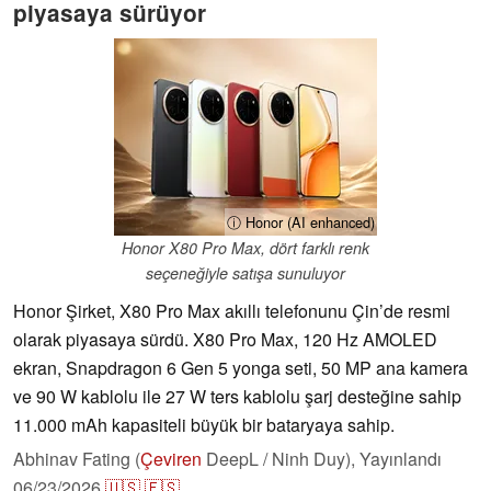
piyasaya sürüyor
ⓘ Honor (AI enhanced)
Honor X80 Pro Max, dört farklı renk
seçeneğiyle satışa sunuluyor
Honor Şirket, X80 Pro Max akıllı telefonunu Çin’de resmi
olarak piyasaya sürdü. X80 Pro Max, 120 Hz AMOLED
ekran, Snapdragon 6 Gen 5 yonga seti, 50 MP ana kamera
ve 90 W kablolu ile 27 W ters kablolu şarj desteğine sahip
11.000 mAh kapasiteli büyük bir bataryaya sahip.
Abhinav Fating (
Çeviren
DeepL / Ninh Duy),
Yayınlandı
06/23/2026
🇺🇸
🇪🇸
...