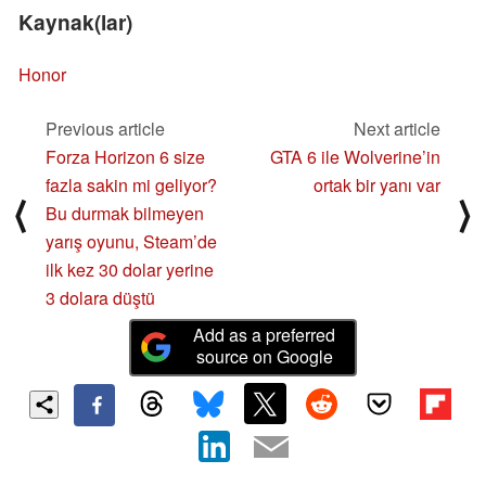
Kaynak(lar)
Honor
Previous article
Next article
Forza Horizon 6 size
GTA 6 ile Wolverine’in
fazla sakin mi geliyor?
ortak bir yanı var
⟨
⟩
Bu durmak bilmeyen
yarış oyunu, Steam’de
ilk kez 30 dolar yerine
3 dolara düştü
Add as a preferred
source on Google