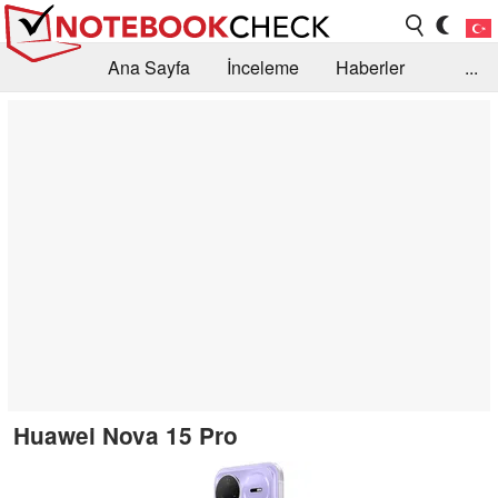
Ana Sayfa
İnceleme
Haberler
...
Öneri /SSS
Kütüphane
Satın Alma Rehberi
Arama
İletişim
Huawei Nova 15 Pro