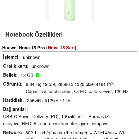
Notebook Özellikleri
Huawei Nova 15 Pro (
Nova 15 Seri
)
İşlemci
unknown
Grafik kartı
unknown
Bellek
12 GB
Görüntü
6.84 inç 19.5:9, 28566 x 1320 pixel 4181 PPI,
Capacitive touchscreen, OLED, parlak: evet, 120 Hz
Harddisk
256GB / 512GB / 1TB
Bağlantılar
USB-C Power Delivery (PD), 1 Kızılötesi, 1 Parmak izi
okuyucu, NFC, Alıcılar: accelerometer, gyro, compass
Network
802.11 a/​b/​g/​n/​ac/​ax/​be (a/b/g/n = Wi-Fi 4/ac = Wi-