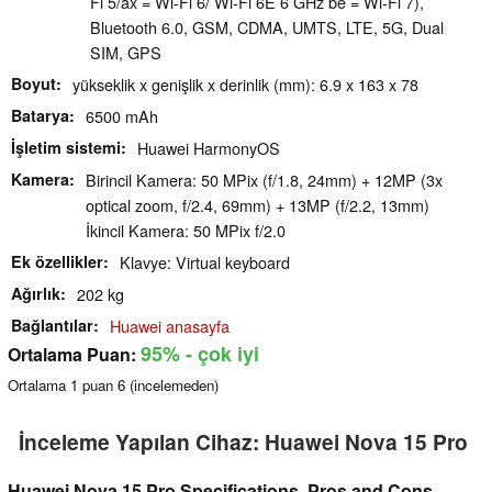
Fi 5/ax = Wi-Fi 6/ Wi-Fi 6E 6 GHz be = Wi-Fi 7),
Bluetooth 6.0, GSM, CDMA, UMTS, LTE, 5G, Dual
SIM, GPS
Boyut
yükseklik x genişlik x derinlik (mm): 6.9 x 163 x 78
Batarya
6500 mAh
İşletim sistemi
Huawei HarmonyOS
Kamera
Birincil Kamera: 50 MPix (f/1.8, 24mm) + 12MP (3x
optical zoom, f/2.4, 69mm) + 13MP (f/2.2, 13mm)
İkincil Kamera: 50 MPix f/2.0
Ek özellikler
Klavye: Virtual keyboard
Ağırlık
202 kg
Bağlantılar
Huawei anasayfa
95%
- çok iyi
Ortalama Puan:
Ortalama
1
puan
6
(incelemeden)
İnceleme Yapılan Cihaz: Huawei Nova 15 Pro
Huawei Nova 15 Pro Specifications, Pros and Cons