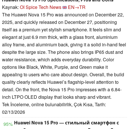
Kaynak:
OI Spice Tech News
EN→TR
The Huawei Nova 15 Pro was announced on December 22,
2025, and quickly released on December 27, positioning
itself as a premium yet stylish smartphone. It feels slim and
elegant at just 6.9 mm thick, with a glass front, aluminium
alloy frame, and aluminium back, giving it a solid in-hand feel
despite the large size. The phone also brings IP65 dust and
water resistance, which adds everyday durability. Color
options like Black, White, Purple, and Green make it
appealing to users who care about design. Overall, the build
quality clearly reflects Huawei’s flagship-level attention to
detail. On the front, the Nova 15 Pro impresses with a 6.84-
inch LTPO OLED display that looks sharp and vibrant.
Tek İnceleme, online bulunabilirlik, Çok Kısa, Tarih:
02/13/2026
Huawei Nova 15 Pro — стильный смартфон с
95%