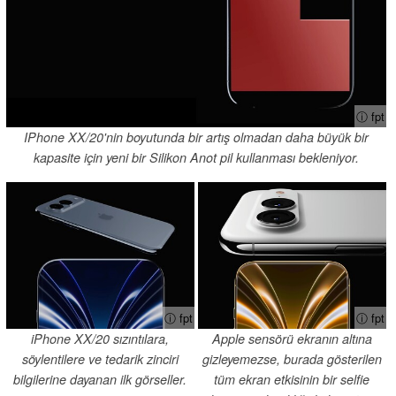
ⓘ fpt
IPhone XX/20'nin boyutunda bir artış olmadan daha büyük bir
kapasite için yeni bir Silikon Anot pil kullanması bekleniyor.
ⓘ fpt
ⓘ fpt
iPhone XX/20 sızıntılara,
Apple sensörü ekranın altına
söylentilere ve tedarik zinciri
gizleyemezse, burada gösterilen
bilgilerine dayanan ilk görseller.
tüm ekran etkisinin bir selfie