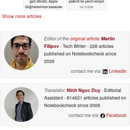
geri döndü; Apple
patenti ile yanıt veriyor
düğmelerinize basacak
04/15/2026
04/23/2026
Show more articles
Editor of the
original article
:
Martin
Filipov
- Tech Writer
- 228 articles
published on Notebookcheck
since
2026
contact me via:
LinkedIn
Translator:
Ninh Ngoc Duy
- Editorial
Assistant
- 814621 articles published on
Notebookcheck
since 2008
contact me via:
Facebook