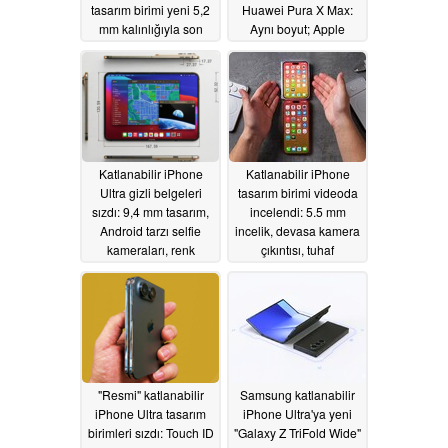
tasarım birimi yeni 5,2
Huawei Pura X Max:
mm kalınlığıyla son
Aynı boyut; Apple
videoda başrolde
ağırlığı yönetebilir mi?
05/06/2026
04/30/2026
Katlanabilir iPhone
Katlanabilir iPhone
Ultra gizli belgeleri
tasarım birimi videoda
sızdı: 9,4 mm tasarım,
incelendi: 5.5 mm
Android tarzı selfie
incelik, devasa kamera
kameraları, renk
çıkıntısı, tuhaf
seçenekleri
düğmeler (Touch ID ile)
04/26/2026
04/25/2026
"Resmi" katlanabilir
Samsung katlanabilir
iPhone Ultra tasarım
iPhone Ultra'ya yeni
birimleri sızdı: Touch ID
"Galaxy Z TriFold Wide"