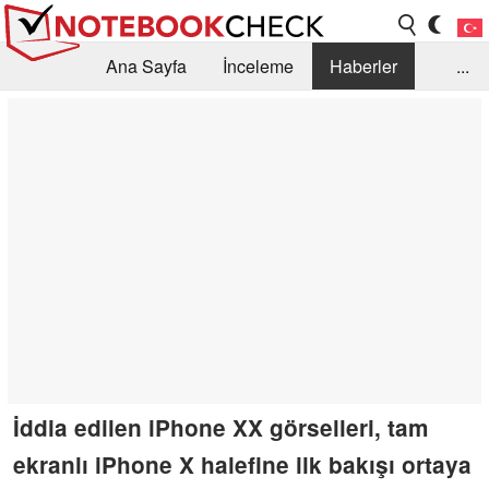
Ana Sayfa
İnceleme
Haberler
...
Öneri /SSS
Kütüphane
Satın Alma Rehberi
Arama
İletişim
İddia edilen iPhone XX görselleri, tam
ekranlı iPhone X halefine ilk bakışı ortaya