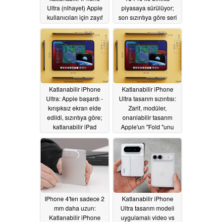
Ultra (nihayet) Apple
piyasaya sürülüyor;
kullanıcıları için zayıf
son sızıntıya göre seri
sinyal sorunlarını sona
üretim yolda
05/20/2026
erdirecek
05/22/2026
Katlanabilir iPhone
Katlanabilir iPhone
Ultra: Apple başardı -
Ultra tasarım sızıntısı:
kırışıksız ekran elde
Zarif, modüler,
edildi, sızıntıya göre;
onarılabilir tasarım
katlanabilir iPad
Apple'un "Fold "unu
geliyor
benzersiz kılacak
05/20/2026
05/07/2026
IPhone 4'ten sadece 2
Katlanabilir iPhone
mm daha uzun:
Ultra tasarım modeli
Katlanabilir iPhone
uygulamalı video vs