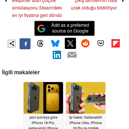
eleştiriler alan çiftçilik
çıkış tarihlerinin hala
simülasyonu Steam'deki
uzak olduğu bildiriliyor
en iyi fiyatına geri döndü
Add as a preferred
source on Google
İlgili makaleler
yeni sızıntıya göre
İyi haber: Katlanabilir
iPhone 18 Pro,
iPhone Ultra, iPhone
katlanabilir iPhone
18 Pro ile birlikte