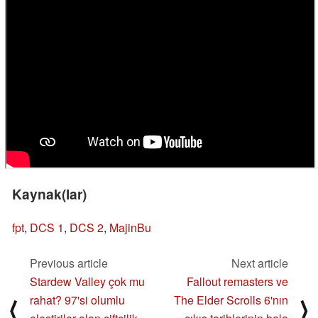
Kaynak(lar)
fpt
,
DCS 1
,
DCS 2
,
MajinBu
Previous article
Next article
Stardew Valley çok mu
Fallout remasters ve
rahat? 97'si olumlu
The Elder Scrolls 6'nın
⟨
⟩