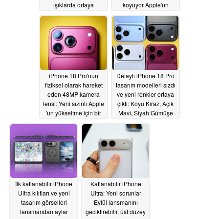
ışıklarda ortaya
koyuyor Apple'un
koyuyor
katlanabilir iPhone'u ilk
05/31/2026
günden alıyor
05/30/2026
iPhone 18 Pro'nun
Detaylı iPhone 18 Pro
fiziksel olarak hareket
tasarım modelleri sızdı
eden 48MP kamera
ve yeni renkler ortaya
lensi: Yeni sızıntı Apple
çıktı: Koyu Kiraz, Açık
'un yükseltme için bir
Mavi, Siyah Gümüşe
servet ödediğini ortaya
katılıyor
05/29/2026
koyuyor
05/29/2026
İlk katlanabilir iPhone
Katlanabilir iPhone
Ultra kılıfları ve yeni
Ultra: Yeni sorunlar
tasarım görselleri
Eylül lansmanını
lansmandan aylar
geciktirebilir, üst düzey