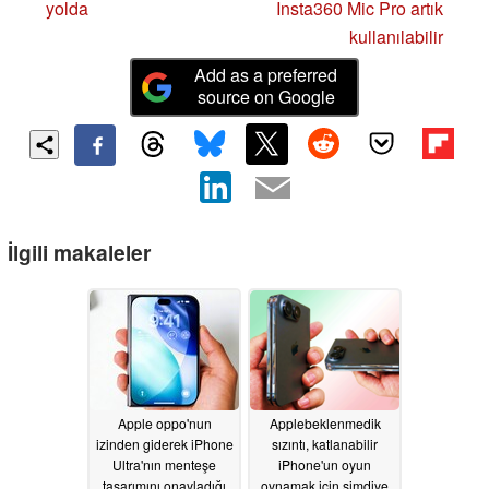
yolda
Insta360 Mic Pro artık
kullanılabilir
Add as a preferred
source on Google
İlgili makaleler
Apple oppo'nun
Applebeklenmedik
izinden giderek iPhone
sızıntı, katlanabilir
Ultra'nın menteşe
iPhone'un oyun
tasarımını onayladığı
oynamak için şimdiye