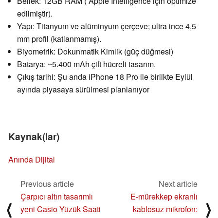
Bellek: 12GB RAM ( Apple Intelligence için optimize
edilmiştir).
Yapı: Titanyum ve alüminyum çerçeve; ultra ince 4,5
mm profil (katlanmamış).
Biyometrik: Dokunmatik Kimlik (güç düğmesi)
Batarya: ~5.400 mAh çift hücreli tasarım.
Çıkış tarihi: Şu anda iPhone 18 Pro ile birlikte Eylül
ayında piyasaya sürülmesi planlanıyor
Kaynak(lar)
Anında Dijital
Previous article
Next article
Çarpıcı altın tasarımlı
E-mürekkep ekranlı
⟨
⟩
yeni Casio Yüzük Saati
kablosuz mikrofon: