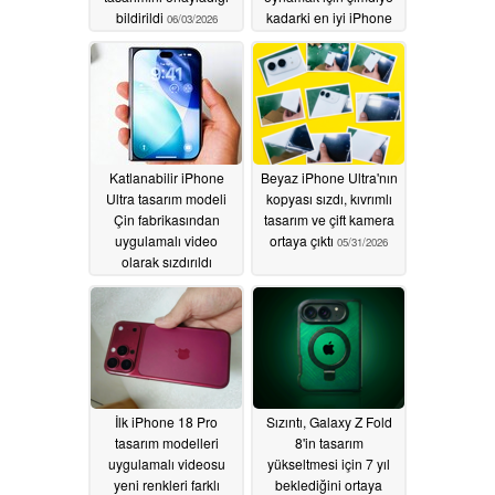
bildirildi
kadarki en iyi iPhone
06/03/2026
olabileceğini ortaya
koydu
06/02/2026
Katlanabilir iPhone
Beyaz iPhone Ultra'nın
Ultra tasarım modeli
kopyası sızdı, kıvrımlı
Çin fabrikasından
tasarım ve çift kamera
uygulamalı video
ortaya çıktı
05/31/2026
olarak sızdırıldı
06/01/2026
İlk iPhone 18 Pro
Sızıntı, Galaxy Z Fold
tasarım modelleri
8'in tasarım
uygulamalı videosu
yükseltmesi için 7 yıl
yeni renkleri farklı
beklediğini ortaya