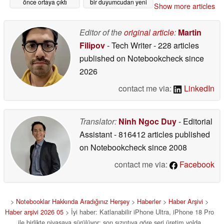
önce ortaya çıktı
bir duyumcudan yeni
Show more articles
bir sızıntı geldi
05/28/2026
05/27/2026
Editor of the
original article
:
Martin
Filipov
- Tech Writer
- 228 articles
published on Notebookcheck
since
2026
contact me via:
LinkedIn
Translator:
Ninh Ngoc Duy
- Editorial
Assistant
- 816412 articles published
on Notebookcheck
since 2008
contact me via:
Facebook
>
Notebooklar Hakkında Aradığınız Herşey
>
Haberler
>
Haber Arşivi
>
Haber arşivi 2026 05
> İyi haber: Katlanabilir iPhone Ultra, iPhone 18 Pro
ile birlikte piyasaya sürülüyor; son sızıntıya göre seri üretim yolda