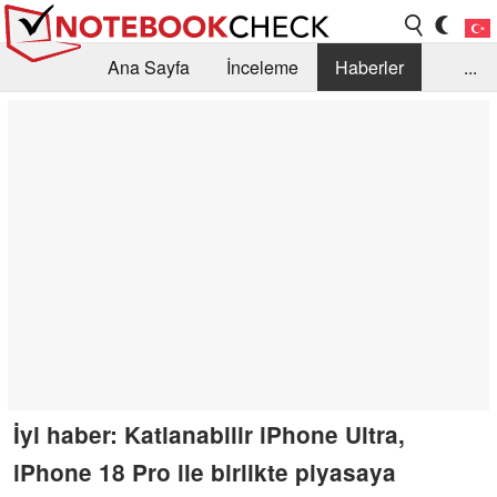
Ana Sayfa
İnceleme
Haberler
...
Öneri /SSS
Kütüphane
Satın Alma Rehberi
Arama
İletişim
İyi haber: Katlanabilir iPhone Ultra,
iPhone 18 Pro ile birlikte piyasaya